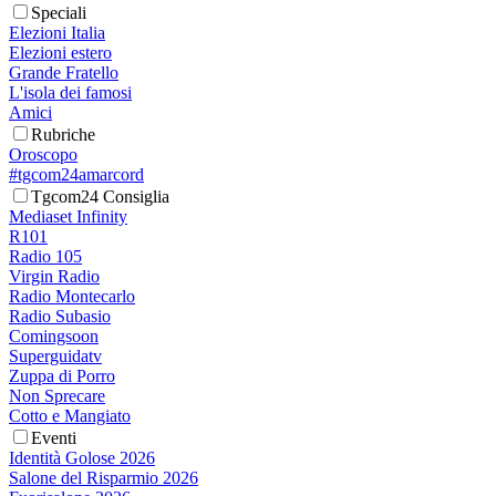
Speciali
Elezioni Italia
Elezioni estero
Grande Fratello
L'isola dei famosi
Amici
Rubriche
Oroscopo
#tgcom24amarcord
Tgcom24 Consiglia
Mediaset Infinity
R101
Radio 105
Virgin Radio
Radio Montecarlo
Radio Subasio
Comingsoon
Superguidatv
Zuppa di Porro
Non Sprecare
Cotto e Mangiato
Eventi
Identità Golose 2026
Salone del Risparmio 2026