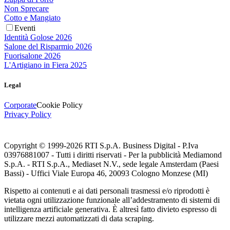
Non Sprecare
Cotto e Mangiato
Eventi
Identità Golose 2026
Salone del Risparmio 2026
Fuorisalone 2026
L'Artigiano in Fiera 2025
Legal
Corporate
Cookie Policy
Privacy Policy
Copyright © 1999-
2026
RTI S.p.A. Business Digital - P.Iva
03976881007 - Tutti i diritti riservati - Per la pubblicità Mediamond
S.p.A. - RTI S.p.A., Mediaset N.V., sede legale Amsterdam (Paesi
Bassi) - Uffici Viale Europa 46, 20093 Cologno Monzese (MI)
Rispetto ai contenuti e ai dati personali trasmessi e/o riprodotti è
vietata ogni utilizzazione funzionale all’addestramento di sistemi di
intelligenza artificiale generativa. È altresì fatto divieto espresso di
utilizzare mezzi automatizzati di data scraping.