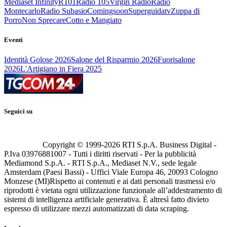
Mediaset Infinity
R101
Radio 105
Virgin Radio
Radio
Montecarlo
Radio Subasio
Comingsoon
Superguidatv
Zuppa di
Porro
Non Sprecare
Cotto e Mangiato
Eventi
Identità Golose 2026
Salone del Risparmio 2026
Fuorisalone
2026
L'Artigiano in Fiera 2025
Seguici su
Copyright © 1999-
2026
RTI S.p.A. Business Digital -
P.Iva 03976881007 - Tutti i diritti riservati - Per la pubblicità
Mediamond S.p.A. - RTI S.p.A., Mediaset N.V., sede legale
Amsterdam (Paesi Bassi) - Uffici Viale Europa 46, 20093 Cologno
Monzese (MI)
Rispetto ai contenuti e ai dati personali trasmessi e/o
riprodotti è vietata ogni utilizzazione funzionale all’addestramento di
sistemi di intelligenza artificiale generativa. È altresì fatto divieto
espresso di utilizzare mezzi automatizzati di data scraping.