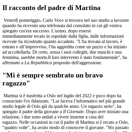
Il racconto del padre di Martina
Venerdì pomeriggio, Carlo Voce si trovava nel suo studio a lavorare
quando ha ricevuto una telefonata dal consolato in cui gli veniva
spiegato cos'era successo. L'uomo, dopo essersi
immediatamente recato in ospedale dalla figlia, dalle informazioni
ricevute ha ricostruito quanto accaduto. "L'ha trovata al lavoro, è
entrato e all’improvviso, l’ha aggredita come un pazzo e ha iniziato
ad accoltellarla. Di certo, senza i suoi colleghi, due maschi e una
femmina, sarebbe morta.Il loro intervento è stato fondamentale", ha
affermato a
La Repubblica
proposito dell'aggressione.
"Mi è sempre sembrato un bravo
ragazzo"
Martina si è trasferita a Oslo nel luglio del 2022 e poco dopo ha
conosciuto l'ex fidanzato. "Lui faceva l’informatico nel più grande
studio legale di Oslo già da qualche anno. Un ragazzo serio", ha
spiegato il padre della giovane a
Il Giornale
. Dopo aver iniziato una
relazione, i due sono andati a vivere insieme a casa del
ragazzo. Nelle occasioni in cui il padre di Martina si è recato a Oslo,
"quattro volte", ha avuto modo di conoscere il giovane. "Ho passato