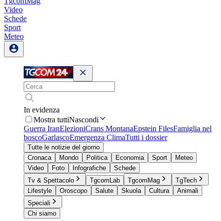
TgcomMag
Video
Schede
Sport
Meteo
In evidenza
Mostra tutti
Nascondi
Guerra Iran
Elezioni
Crans Montana
Epstein Files
Famiglia nel
bosco
Garlasco
Emergenza Clima
Tutti i dossier
Tutte le notizie del giorno
Cronaca
Mondo
Politica
Economia
Sport
Meteo
Video
Foto
Infografiche
Schede
Tv & Spettacolo
TgcomLab
TgcomMag
TgTech
Lifestyle
Oroscopo
Salute
Skuola
Cultura
Animali
Speciali
Chi siamo