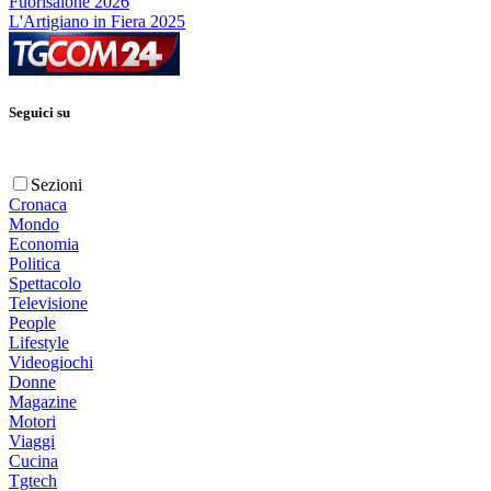
Fuorisalone 2026
L'Artigiano in Fiera 2025
Seguici su
Sezioni
Cronaca
Mondo
Economia
Politica
Spettacolo
Televisione
People
Lifestyle
Videogiochi
Donne
Magazine
Motori
Viaggi
Cucina
Tgtech