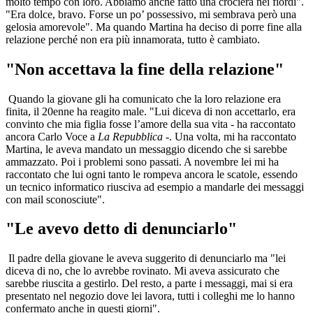
molto tempo con loro. Abbiamo anche fatto una crociera nei fiordi".
"Era dolce, bravo. Forse un po’ possessivo, mi sembrava però una
gelosia amorevole". Ma quando Martina ha deciso di porre fine alla
relazione perché non era più innamorata, tutto è cambiato.
"Non accettava la fine della relazione"
Quando la giovane gli ha comunicato che la loro relazione era
finita, il 20enne ha reagito male. "Lui diceva di non accettarlo, era
convinto che mia figlia fosse l’amore della sua vita - ha raccontato
ancora Carlo Voce a
La Repubblica
-. Una volta, mi ha raccontato
Martina, le aveva mandato un messaggio dicendo che si sarebbe
ammazzato. Poi i problemi sono passati. A novembre lei mi ha
raccontato che lui ogni tanto le rompeva ancora le scatole, essendo
un tecnico informatico riusciva ad esempio a mandarle dei messaggi
con mail sconosciute".
"Le avevo detto di denunciarlo"
Il padre della giovane le aveva suggerito di denunciarlo ma "lei
diceva di no, che lo avrebbe rovinato. Mi aveva assicurato che
sarebbe riuscita a gestirlo. Del resto, a parte i messaggi, mai si era
presentato nel negozio dove lei lavora, tutti i colleghi me lo hanno
confermato anche in questi giorni".