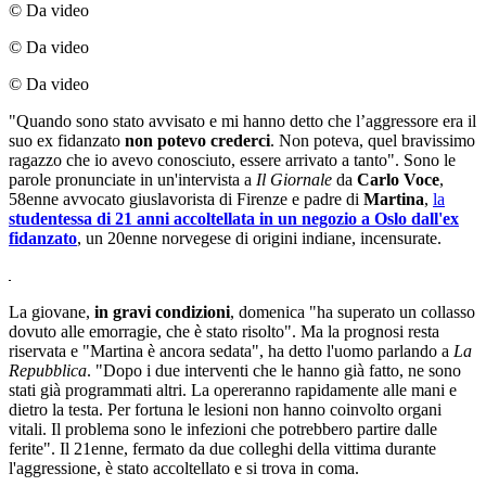
© Da video
© Da video
© Da video
"Quando sono stato avvisato e mi hanno detto che l’aggressore era il
suo ex fidanzato
non potevo crederci
. Non poteva, quel bravissimo
ragazzo che io avevo conosciuto, essere arrivato a tanto". Sono le
parole pronunciate in un'intervista a
Il Giornale
da
Carlo Voce
,
58enne avvocato giuslavorista di Firenze e padre di
Martina
,
la
studentessa di 21 anni accoltellata in un negozio a Oslo dall'ex
fidanzato
, un 20enne norvegese di origini indiane, incensurate.
La giovane,
in gravi condizioni
, domenica "ha superato un collasso
dovuto alle emorragie, che è stato risolto". Ma la prognosi resta
riservata e "Martina è ancora sedata", ha detto l'uomo parlando a
La
Repubblica
. "Dopo i due interventi che le hanno già fatto, ne sono
stati già programmati altri. La opereranno rapidamente alle mani e
dietro la testa. Per fortuna le lesioni non hanno coinvolto organi
vitali. Il problema sono le infezioni che potrebbero partire dalle
ferite". Il 21enne, fermato da due colleghi della vittima durante
l'aggressione, è stato accoltellato e si trova in coma.