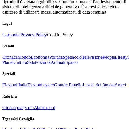
riprodotti è vietata ogni utilizzazione funzionale all’addestramento di
sistemi di intelligenza artificiale generativa. È altresì fatto divieto
espresso di utilizzare mezzi automatizzati di data scraping.
Legal
Corporate
Privacy Policy
Cookie Policy
Sezioni
Cronaca
Mondo
Economia
Politica
Spettacolo
Televisione
People
Lifestyl
Planet
Cultura
Salute
Scuola
Animali
Spazio
Speciali
Elezioni Italia
Elezioni estero
Grande Fratello
L'isola dei famosi
Amici
Rubriche
Oroscopo
#tgcom24amarcord
Tgcom24 Consiglia