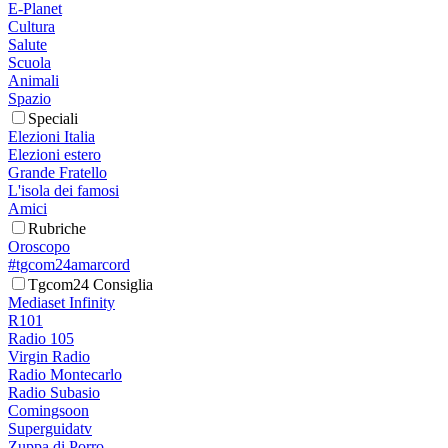
E-Planet
Cultura
Salute
Scuola
Animali
Spazio
Speciali
Elezioni Italia
Elezioni estero
Grande Fratello
L'isola dei famosi
Amici
Rubriche
Oroscopo
#tgcom24amarcord
Tgcom24 Consiglia
Mediaset Infinity
R101
Radio 105
Virgin Radio
Radio Montecarlo
Radio Subasio
Comingsoon
Superguidatv
Zuppa di Porro