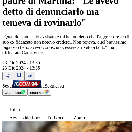
padre di Martina: "Le avevo
detto di denunciarlo ma
temeva di rovinarlo"
"Quando sono stato avvisato e mi hanno detto che l’aggressore era il
suo ex fidanzato non potevo crederci. Non poteva, quel bravissimo
ragazzo che io avevo conosciuto, essere arrivato a tanto", ha
dichiarato Carlo Voce
23 Dic 2024 - 13:35
23 Dic 2024 - 13:35
Segui
su
Seguici su
whatsapp
discover
1
di 5
Avvia slideshow
Fullscreen
Zoom