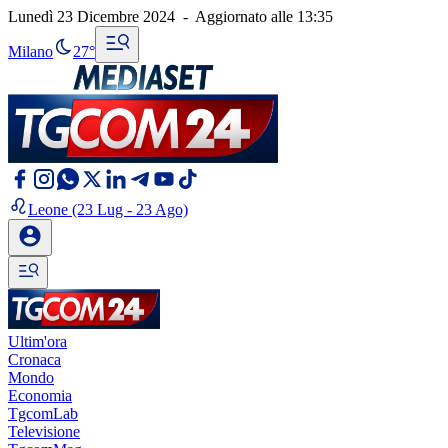
Lunedì 23 Dicembre 2024
-
Aggiornato alle
13:35
Milano
27°
Leone
(23 Lug - 23 Ago)
Ultim'ora
Cronaca
Mondo
Economia
TgcomLab
Televisione