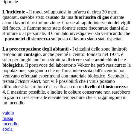
riportate.
L'incidente -
Il rogo, sviluppatosi in un'area di circa 30 metri
quadrati, sarebbe stato causato da una
fuoriuscita di gas
durante
alcuni lavori di ristrutturazione. Grazie al rapido intervento dei vigili
del fuoco, le fiamme sono state domate senza riscontrare danni alle
strutture o al personale. Il Comitato investigativo sta verificando che
i
parametri di sicurezza
sul posto di lavoro siano stati rispettati.
La preoccupazione degli abitanti
- I cittadini delle zone limitrofe
temono un
contagio
, anche perché il centro, fondato nel 1974, è
stato per lunghi anni una struttura di ricerca sulle
armi
chimiche e
biologiche
. Il portavoce del laboratorio Vektor ha però rassicurato la
popolazione, spiegando che nell'area interessata dall'incendio non
venivano effettuati esperimenti con materiale biologico. Secondo la
testata
Science Alert
, non vi è possibilità che i virus possano
diffondersi: la struttura è classificata con un
livello di biosicurezza
4
, il massimo possibile, e inoltre le colture conservate non sarebbero
in grado di resistere alle elevate temperature che si raggiungono in
un incendio.
vaiolo
russia
incendio
ebola