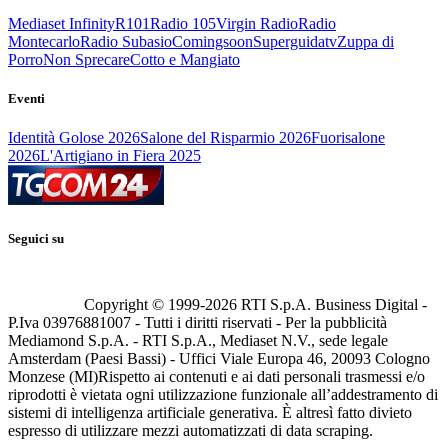
Mediaset Infinity
R101
Radio 105
Virgin Radio
Radio
Montecarlo
Radio Subasio
Comingsoon
Superguidatv
Zuppa di
Porro
Non Sprecare
Cotto e Mangiato
Eventi
Identità Golose 2026
Salone del Risparmio 2026
Fuorisalone
2026
L'Artigiano in Fiera 2025
Seguici su
Copyright © 1999-
2026
RTI S.p.A. Business Digital -
P.Iva 03976881007 - Tutti i diritti riservati - Per la pubblicità
Mediamond S.p.A. - RTI S.p.A., Mediaset N.V., sede legale
Amsterdam (Paesi Bassi) - Uffici Viale Europa 46, 20093 Cologno
Monzese (MI)
Rispetto ai contenuti e ai dati personali trasmessi e/o
riprodotti è vietata ogni utilizzazione funzionale all’addestramento di
sistemi di intelligenza artificiale generativa. È altresì fatto divieto
espresso di utilizzare mezzi automatizzati di data scraping.