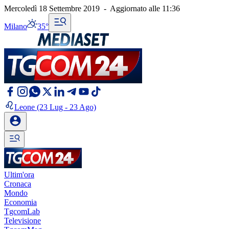
Mercoledì 18 Settembre 2019
-
Aggiornato alle
11:36
Milano
35°
Leone
(23 Lug - 23 Ago)
Ultim'ora
Cronaca
Mondo
Economia
TgcomLab
Televisione