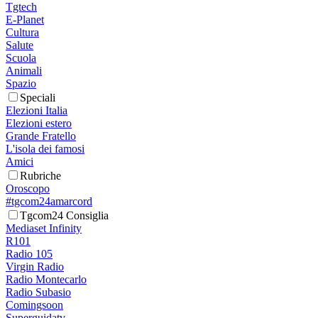
Tgtech
E-Planet
Cultura
Salute
Scuola
Animali
Spazio
Speciali
Elezioni Italia
Elezioni estero
Grande Fratello
L'isola dei famosi
Amici
Rubriche
Oroscopo
#tgcom24amarcord
Tgcom24 Consiglia
Mediaset Infinity
R101
Radio 105
Virgin Radio
Radio Montecarlo
Radio Subasio
Comingsoon
Superguidatv