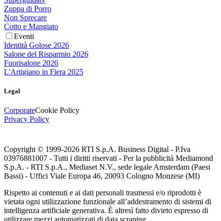
Zuppa di Porro
Non Sprecare
Cotto e Mangiato
Eventi
Identità Golose 2026
Salone del Risparmio 2026
Fuorisalone 2026
L'Artigiano in Fiera 2025
Legal
Corporate
Cookie Policy
Privacy Policy
Copyright © 1999-
2026
RTI S.p.A. Business Digital - P.Iva
03976881007 - Tutti i diritti riservati - Per la pubblicità Mediamond
S.p.A. - RTI S.p.A., Mediaset N.V., sede legale Amsterdam (Paesi
Bassi) - Uffici Viale Europa 46, 20093 Cologno Monzese (MI)
Rispetto ai contenuti e ai dati personali trasmessi e/o riprodotti è
vietata ogni utilizzazione funzionale all’addestramento di sistemi di
intelligenza artificiale generativa. È altresì fatto divieto espresso di
utilizzare mezzi automatizzati di data scraping.