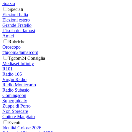
Spazio
Speciali
Elezioni Italia
Elezioni estero
Grande Fratello
L'isola dei famosi
Amici
Rubriche
Oroscopo
#tgcom24amarcord
Tgcom24 Consiglia
Mediaset Infinity
R101
Radio 105
Virgin Radio
Radio Montecarlo
Radio Subasio
Comingsoon
Superguidatv
Zuppa di Porro
Non Sprecare
Cotto e Mangiato
Eventi
Identità Golose 2026