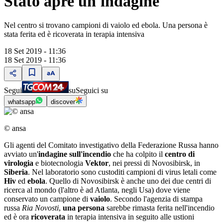
Stato apre un'indagine
Nel centro si trovano campioni di vaiolo ed ebola. Una persona è
stata ferita ed è ricoverata in terapia intensiva
18 Set 2019 - 11:36
18 Set 2019 - 11:36
Segui
su
Seguici su
whatsapp
discover
© ansa
Gli agenti del Comitato investigativo della Federazione Russa hanno
avviato un'
indagine sull'incendio
che ha colpito il
centro di
virologia
e biotecnologia
Vektor
, nei pressi di Novosibirsk, in
Siberia
. Nel laboratorio sono custoditi campioni di virus letali come
Hiv
ed
ebola
. Quello di Novosibirsk è anche uno dei due centri di
ricerca al mondo (l'altro è ad Atlanta, negli Usa) dove viene
conservato un campione di
vaiolo
. Secondo l'agenzia di stampa
russa
Ria Novosti
,
una persona
sarebbe rimasta ferita nell'incendio
ed è ora
ricoverata
in terapia intensiva in seguito alle ustioni