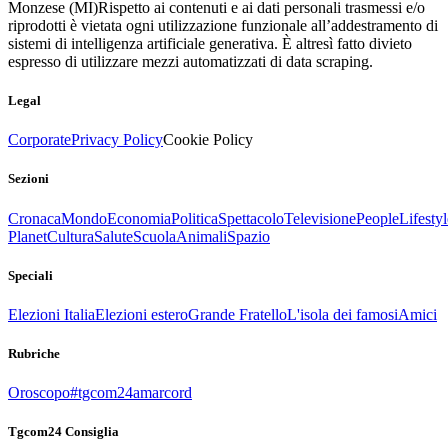
Monzese (MI)
Rispetto ai contenuti e ai dati personali trasmessi e/o
riprodotti è vietata ogni utilizzazione funzionale all’addestramento di
sistemi di intelligenza artificiale generativa. È altresì fatto divieto
espresso di utilizzare mezzi automatizzati di data scraping.
Legal
Corporate
Privacy Policy
Cookie Policy
Sezioni
Cronaca
Mondo
Economia
Politica
Spettacolo
Televisione
People
Lifestyl
Planet
Cultura
Salute
Scuola
Animali
Spazio
Speciali
Elezioni Italia
Elezioni estero
Grande Fratello
L'isola dei famosi
Amici
Rubriche
Oroscopo
#tgcom24amarcord
Tgcom24 Consiglia