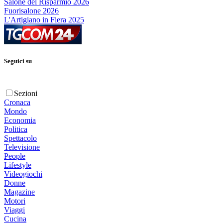
Salone del Risparmio 2026
Fuorisalone 2026
L'Artigiano in Fiera 2025
Seguici su
Sezioni
Cronaca
Mondo
Economia
Politica
Spettacolo
Televisione
People
Lifestyle
Videogiochi
Donne
Magazine
Motori
Viaggi
Cucina