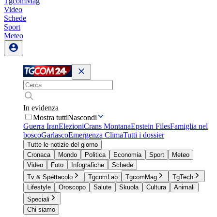
TgcomMag
Video
Schede
Sport
Meteo
In evidenza
Mostra tutti
Nascondi
Guerra Iran
Elezioni
Crans Montana
Epstein Files
Famiglia nel
bosco
Garlasco
Emergenza Clima
Tutti i dossier
Tutte le notizie del giorno
Cronaca
Mondo
Politica
Economia
Sport
Meteo
Video
Foto
Infografiche
Schede
Tv & Spettacolo
TgcomLab
TgcomMag
TgTech
Lifestyle
Oroscopo
Salute
Skuola
Cultura
Animali
Speciali
Chi siamo