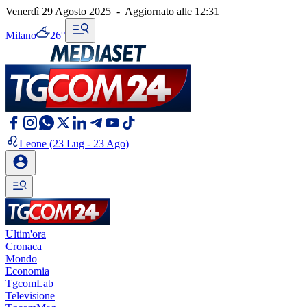
Venerdì 29 Agosto 2025
-
Aggiornato alle
12:31
Milano
26°
Leone
(23 Lug - 23 Ago)
Ultim'ora
Cronaca
Mondo
Economia
TgcomLab
Televisione