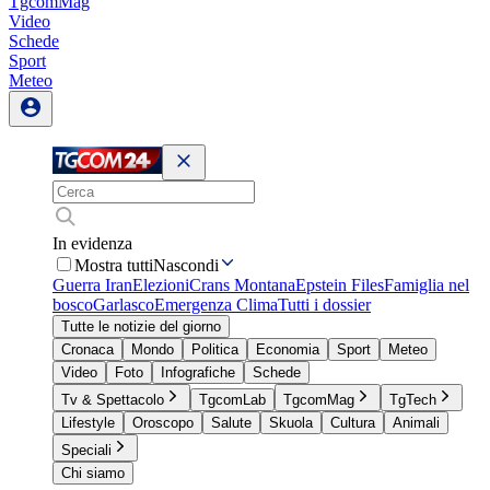
TgcomMag
Video
Schede
Sport
Meteo
In evidenza
Mostra tutti
Nascondi
Guerra Iran
Elezioni
Crans Montana
Epstein Files
Famiglia nel
bosco
Garlasco
Emergenza Clima
Tutti i dossier
Tutte le notizie del giorno
Cronaca
Mondo
Politica
Economia
Sport
Meteo
Video
Foto
Infografiche
Schede
Tv & Spettacolo
TgcomLab
TgcomMag
TgTech
Lifestyle
Oroscopo
Salute
Skuola
Cultura
Animali
Speciali
Chi siamo