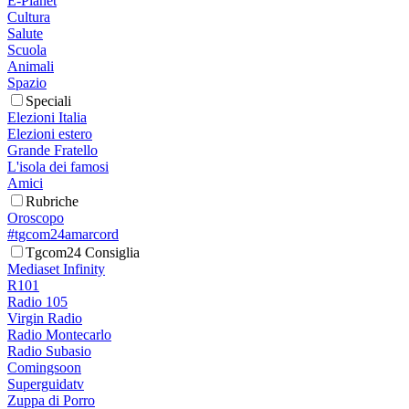
E-Planet
Cultura
Salute
Scuola
Animali
Spazio
Speciali
Elezioni Italia
Elezioni estero
Grande Fratello
L'isola dei famosi
Amici
Rubriche
Oroscopo
#tgcom24amarcord
Tgcom24 Consiglia
Mediaset Infinity
R101
Radio 105
Virgin Radio
Radio Montecarlo
Radio Subasio
Comingsoon
Superguidatv
Zuppa di Porro