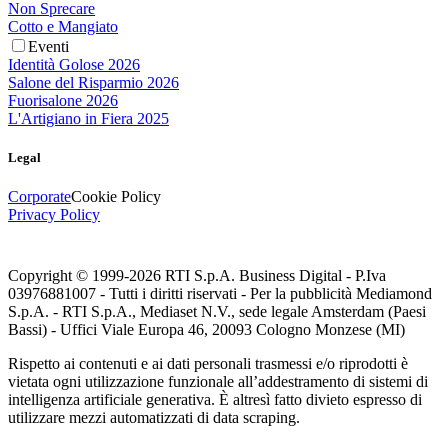
Non Sprecare
Cotto e Mangiato
Eventi
Identità Golose 2026
Salone del Risparmio 2026
Fuorisalone 2026
L'Artigiano in Fiera 2025
Legal
Corporate
Cookie Policy
Privacy Policy
Copyright © 1999-
2026
RTI S.p.A. Business Digital - P.Iva
03976881007 - Tutti i diritti riservati - Per la pubblicità Mediamond
S.p.A. - RTI S.p.A., Mediaset N.V., sede legale Amsterdam (Paesi
Bassi) - Uffici Viale Europa 46, 20093 Cologno Monzese (MI)
Rispetto ai contenuti e ai dati personali trasmessi e/o riprodotti è
vietata ogni utilizzazione funzionale all’addestramento di sistemi di
intelligenza artificiale generativa. È altresì fatto divieto espresso di
utilizzare mezzi automatizzati di data scraping.