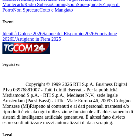
Montecarlo
Radio Subasio
Comingsoon
Superguidatv
Zuppa di
Porro
Non Sprecare
Cotto e Mangiato
Eventi
Identità Golose 2026
Salone del Risparmio 2026
Fuorisalone
2026
L'Artigiano in Fiera 2025
Seguici su
Copyright © 1999-
2026
RTI S.p.A. Business Digital -
P.Iva 03976881007 - Tutti i diritti riservati - Per la pubblicità
Mediamond S.p.A. - RTI S.p.A., Mediaset N.V., sede legale
Amsterdam (Paesi Bassi) - Uffici Viale Europa 46, 20093 Cologno
Monzese (MI)
Rispetto ai contenuti e ai dati personali trasmessi e/o
riprodotti è vietata ogni utilizzazione funzionale all’addestramento di
sistemi di intelligenza artificiale generativa. È altresì fatto divieto
espresso di utilizzare mezzi automatizzati di data scraping.
Legal