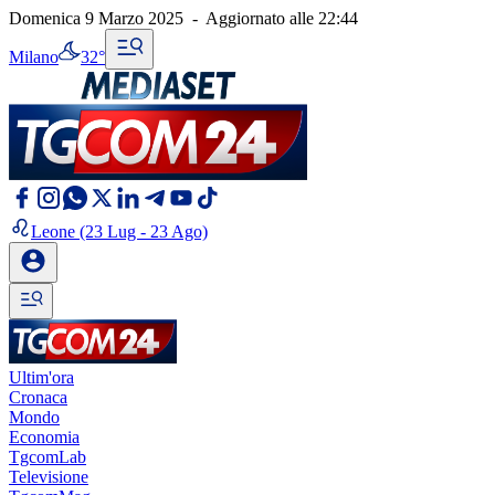
Domenica 9 Marzo 2025
-
Aggiornato alle
22:44
Milano
32°
Leone
(23 Lug - 23 Ago)
Ultim'ora
Cronaca
Mondo
Economia
TgcomLab
Televisione