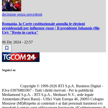
decisione senza precedenti
Romania, la Corte costituzionale annulla le elezioni
presidenziali per influenze russe | Il presidente Iohannis (filo
Ue): "Resto in carica"
06 Dic 2024 - 22:57
Seguici su
Copyright © 1999-
2026
RTI S.p.A. Business Digital -
P.Iva 03976881007 - Tutti i diritti riservati - Per la pubblicità
Mediamond S.p.A. - RTI S.p.A., Mediaset N.V., sede legale
Amsterdam (Paesi Bassi) - Uffici Viale Europa 46, 20093 Cologno
Monzese (MI)
Rispetto ai contenuti e ai dati personali trasmessi e/o
riprodotti è vietata ogni utilizzazione funzionale all’addestramento di