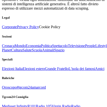
sistemi di intelligenza artificiale generativa. È altresì fatto divieto
espresso di utilizzare mezzi automatizzati di data scraping.
Legal
Corporate
Privacy Policy
Cookie Policy
Sezioni
Cronaca
Mondo
Economia
Politica
Spettacolo
Televisione
People
Lifestyl
Planet
Cultura
Salute
Scuola
Animali
Spazio
Speciali
Elezioni Italia
Elezioni estero
Grande Fratello
L'isola dei famosi
Amici
Rubriche
Oroscopo
#tgcom24amarcord
Tgcom24 Consiglia
Mediaset Infinity
R101
Radio 105
Virgin Radio
Radio