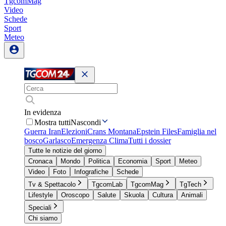
TgcomMag
Video
Schede
Sport
Meteo
In evidenza
Mostra tutti
Nascondi
Guerra Iran
Elezioni
Crans Montana
Epstein Files
Famiglia nel
bosco
Garlasco
Emergenza Clima
Tutti i dossier
Tutte le notizie del giorno
Cronaca
Mondo
Politica
Economia
Sport
Meteo
Video
Foto
Infografiche
Schede
Tv & Spettacolo
TgcomLab
TgcomMag
TgTech
Lifestyle
Oroscopo
Salute
Skuola
Cultura
Animali
Speciali
Chi siamo