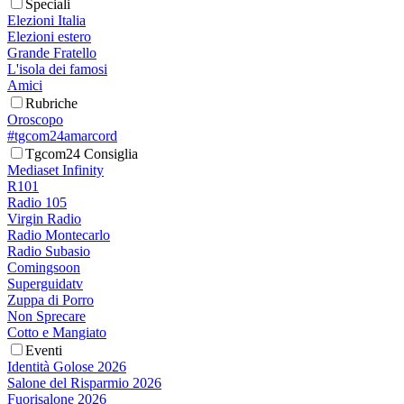
Speciali
Elezioni Italia
Elezioni estero
Grande Fratello
L'isola dei famosi
Amici
Rubriche
Oroscopo
#tgcom24amarcord
Tgcom24 Consiglia
Mediaset Infinity
R101
Radio 105
Virgin Radio
Radio Montecarlo
Radio Subasio
Comingsoon
Superguidatv
Zuppa di Porro
Non Sprecare
Cotto e Mangiato
Eventi
Identità Golose 2026
Salone del Risparmio 2026
Fuorisalone 2026