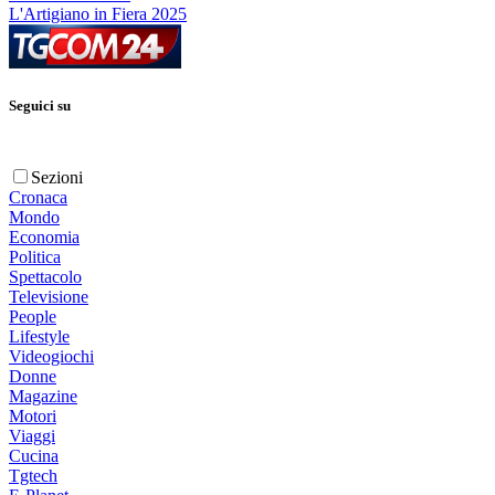
L'Artigiano in Fiera 2025
Seguici su
Sezioni
Cronaca
Mondo
Economia
Politica
Spettacolo
Televisione
People
Lifestyle
Videogiochi
Donne
Magazine
Motori
Viaggi
Cucina
Tgtech