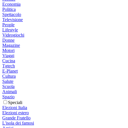
Economia
Politica
Spettacolo
Televisione
People
Lifestyle
Videogiochi
Donne
Magazine
Motori
Viaggi
Cucina
Tgtech
E-Planet
Cultura
Salute
Scuola
Animali
Spazio
Speciali
Elezioni Italia
Elezioni estero
Grande Fratello
L'isola dei famosi