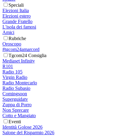
Speciali
Elezioni Italia
Elezioni estero
Grande Fratello
L'isola dei famosi
Amici
Rubriche
Oroscopo
#tgcom24amarcord
Tgcom24 Consiglia
Mediaset Infinity
R101
Radio 105
Virgin Radio
Radio Montecarlo
Radio Subasio
Comingsoon
Superguidatv
Zuppa di Porro
Non Sprecare
Cotto e Mangiato
Eventi
Identità Golose 2026
Salone del Risparmio 2026