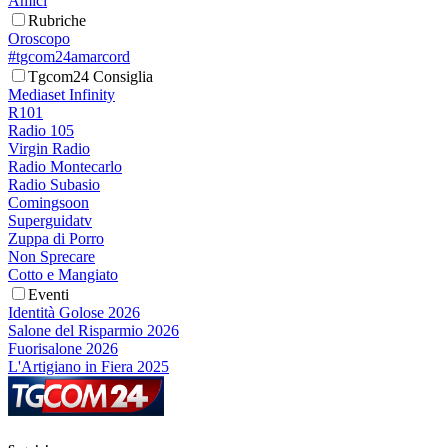
Amici
Rubriche
Oroscopo
#tgcom24amarcord
Tgcom24 Consiglia
Mediaset Infinity
R101
Radio 105
Virgin Radio
Radio Montecarlo
Radio Subasio
Comingsoon
Superguidatv
Zuppa di Porro
Non Sprecare
Cotto e Mangiato
Eventi
Identità Golose 2026
Salone del Risparmio 2026
Fuorisalone 2026
L'Artigiano in Fiera 2025