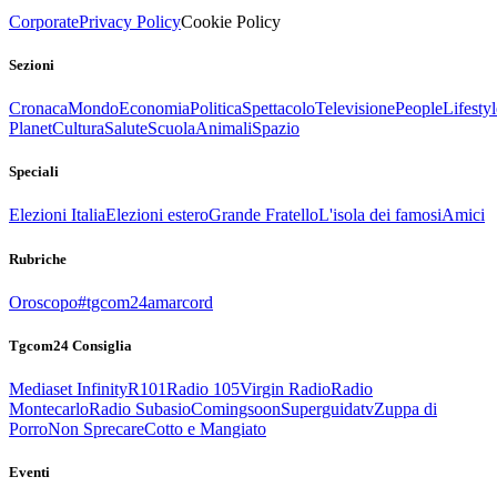
Corporate
Privacy Policy
Cookie Policy
Sezioni
Cronaca
Mondo
Economia
Politica
Spettacolo
Televisione
People
Lifestyl
Planet
Cultura
Salute
Scuola
Animali
Spazio
Speciali
Elezioni Italia
Elezioni estero
Grande Fratello
L'isola dei famosi
Amici
Rubriche
Oroscopo
#tgcom24amarcord
Tgcom24 Consiglia
Mediaset Infinity
R101
Radio 105
Virgin Radio
Radio
Montecarlo
Radio Subasio
Comingsoon
Superguidatv
Zuppa di
Porro
Non Sprecare
Cotto e Mangiato
Eventi