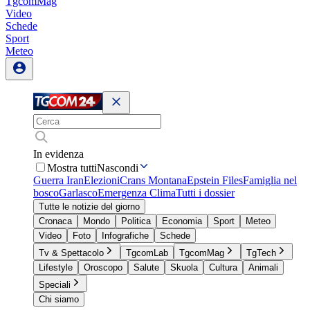
TgcomMag
Video
Schede
Sport
Meteo
In evidenza
Mostra tutti
Nascondi
Guerra Iran
Elezioni
Crans Montana
Epstein Files
Famiglia nel
bosco
Garlasco
Emergenza Clima
Tutti i dossier
Tutte le notizie del giorno
Cronaca
Mondo
Politica
Economia
Sport
Meteo
Video
Foto
Infografiche
Schede
Tv & Spettacolo
TgcomLab
TgcomMag
TgTech
Lifestyle
Oroscopo
Salute
Skuola
Cultura
Animali
Speciali
Chi siamo