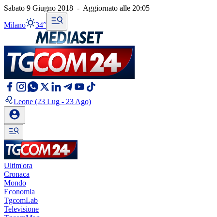
Sabato 9 Giugno 2018
-
Aggiornato alle
20:05
Milano
34°
Leone
(23 Lug - 23 Ago)
Ultim'ora
Cronaca
Mondo
Economia
TgcomLab
Televisione