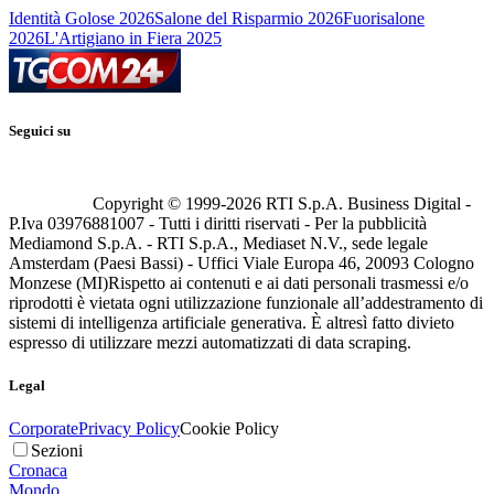
Identità Golose 2026
Salone del Risparmio 2026
Fuorisalone
2026
L'Artigiano in Fiera 2025
Seguici su
Copyright © 1999-
2026
RTI S.p.A. Business Digital -
P.Iva 03976881007 - Tutti i diritti riservati - Per la pubblicità
Mediamond S.p.A. - RTI S.p.A., Mediaset N.V., sede legale
Amsterdam (Paesi Bassi) - Uffici Viale Europa 46, 20093 Cologno
Monzese (MI)
Rispetto ai contenuti e ai dati personali trasmessi e/o
riprodotti è vietata ogni utilizzazione funzionale all’addestramento di
sistemi di intelligenza artificiale generativa. È altresì fatto divieto
espresso di utilizzare mezzi automatizzati di data scraping.
Legal
Corporate
Privacy Policy
Cookie Policy
Sezioni
Cronaca
Mondo