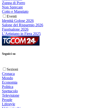
Zuppa di Porro
Non Sprecare
Cotto e Mangiato
Eventi
Identità Golose 2026
Salone del Risparmio 2026
Fuorisalone 2026
L'Artigiano in Fiera 2025
Seguici su
Sezioni
Cronaca
Mondo
Economia
Politica
Spettacolo
Televisione
People
Lifestyle