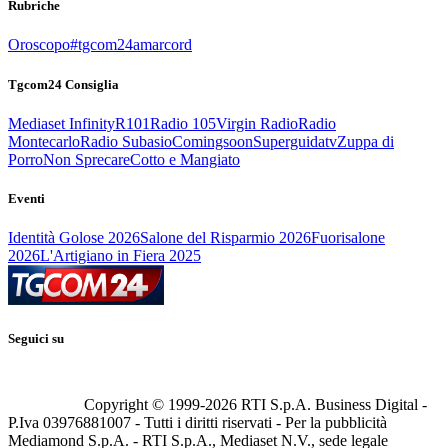
Rubriche
Oroscopo
#tgcom24amarcord
Tgcom24 Consiglia
Mediaset Infinity
R101
Radio 105
Virgin Radio
Radio
Montecarlo
Radio Subasio
Comingsoon
Superguidatv
Zuppa di
Porro
Non Sprecare
Cotto e Mangiato
Eventi
Identità Golose 2026
Salone del Risparmio 2026
Fuorisalone
2026
L'Artigiano in Fiera 2025
Seguici su
Copyright © 1999-
2026
RTI S.p.A. Business Digital -
P.Iva 03976881007 - Tutti i diritti riservati - Per la pubblicità
Mediamond S.p.A. - RTI S.p.A., Mediaset N.V., sede legale