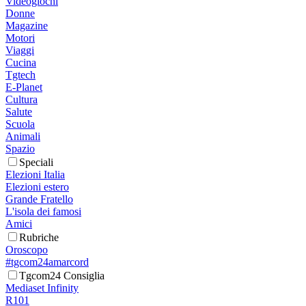
Videogiochi
Donne
Magazine
Motori
Viaggi
Cucina
Tgtech
E-Planet
Cultura
Salute
Scuola
Animali
Spazio
Speciali
Elezioni Italia
Elezioni estero
Grande Fratello
L'isola dei famosi
Amici
Rubriche
Oroscopo
#tgcom24amarcord
Tgcom24 Consiglia
Mediaset Infinity
R101