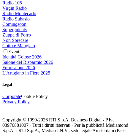
Radio 105
Virgin Radio
Radio Montecarlo
Radio Subasio
Comingsoon
Superguidatv
Zuppa di Porro
Non Sprecare
Cotto e Mangiato
Eventi
Identità Golose 2026
Salone del Risparmio 2026
Fuorisalone 2026
L'Artigiano in Fiera 2025
Legal
Corporate
Cookie Policy
Privacy Policy
Copyright © 1999-
2026
RTI S.p.A. Business Digital - P.Iva
03976881007 - Tutti i diritti riservati - Per la pubblicità Mediamond
S.p.A. - RTI S.p.A., Mediaset N.V., sede legale Amsterdam (Paesi