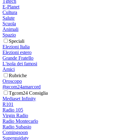
Tgtech
E-Planet
Cultura
Salute
Scuola
Animali
Spazio
Speciali
Elezioni Italia
Elezioni estero
Grande Fratello
L'isola dei famosi
Amici
Rubriche
Oroscopo
#tgcom24amarcord
Tgcom24 Consiglia
Mediaset Infinity
R101
Radio 105
Virgin Radio
Radio Montecarlo
Radio Subasio
Comingsoon
Superguidatv