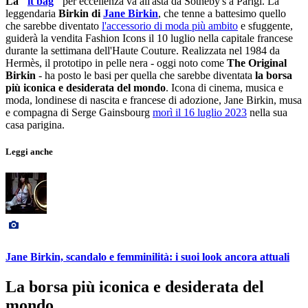
La "
it bag
"
per eccellenza va all'asta da Sotheby's a Parigi. La
leggendaria
Birkin di
Jane Birkin
, che tenne a battesimo quello
che sarebbe diventato
l'accessorio di moda più ambito
e sfuggente,
guiderà la vendita Fashion Icons il 10 luglio nella capitale francese
durante la settimana dell'Haute Couture. Realizzata nel 1984 da
Hermès, il prototipo in pelle nera - oggi noto come
The Original
Birkin
- ha posto le basi per quella che sarebbe diventata
la borsa
più iconica e desiderata del mondo
. Icona di cinema, musica e
moda, londinese di nascita e francese di adozione, Jane Birkin, musa
e compagna di Serge Gainsbourg
morì il 16 luglio 2023
nella sua
casa parigina.
Leggi anche
Jane Birkin, scandalo e femminilità: i suoi look ancora attuali
La borsa più iconica e desiderata del
mondo