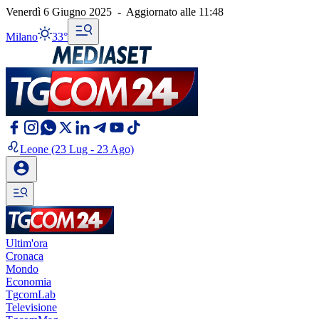
Venerdì 6 Giugno 2025
-
Aggiornato alle
11:48
Milano
33°
Leone
(23 Lug - 23 Ago)
Ultim'ora
Cronaca
Mondo
Economia
TgcomLab
Televisione