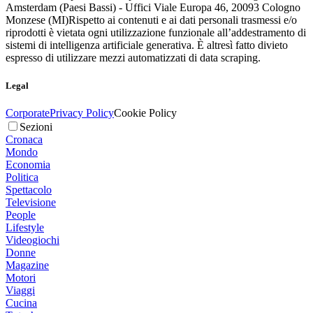
Amsterdam (Paesi Bassi) - Uffici Viale Europa 46, 20093 Cologno
Monzese (MI)
Rispetto ai contenuti e ai dati personali trasmessi e/o
riprodotti è vietata ogni utilizzazione funzionale all’addestramento di
sistemi di intelligenza artificiale generativa. È altresì fatto divieto
espresso di utilizzare mezzi automatizzati di data scraping.
Legal
Corporate
Privacy Policy
Cookie Policy
Sezioni
Cronaca
Mondo
Economia
Politica
Spettacolo
Televisione
People
Lifestyle
Videogiochi
Donne
Magazine
Motori
Viaggi
Cucina