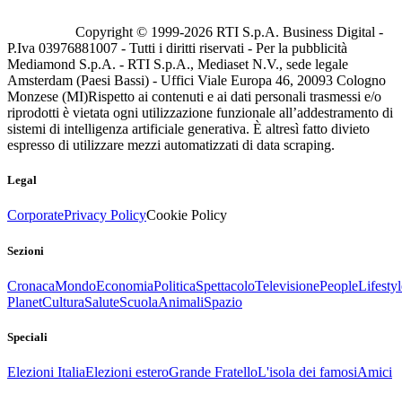
Copyright © 1999-
2026
RTI S.p.A. Business Digital -
P.Iva 03976881007 - Tutti i diritti riservati - Per la pubblicità
Mediamond S.p.A. - RTI S.p.A., Mediaset N.V., sede legale
Amsterdam (Paesi Bassi) - Uffici Viale Europa 46, 20093 Cologno
Monzese (MI)
Rispetto ai contenuti e ai dati personali trasmessi e/o
riprodotti è vietata ogni utilizzazione funzionale all’addestramento di
sistemi di intelligenza artificiale generativa. È altresì fatto divieto
espresso di utilizzare mezzi automatizzati di data scraping.
Legal
Corporate
Privacy Policy
Cookie Policy
Sezioni
Cronaca
Mondo
Economia
Politica
Spettacolo
Televisione
People
Lifestyl
Planet
Cultura
Salute
Scuola
Animali
Spazio
Speciali
Elezioni Italia
Elezioni estero
Grande Fratello
L'isola dei famosi
Amici