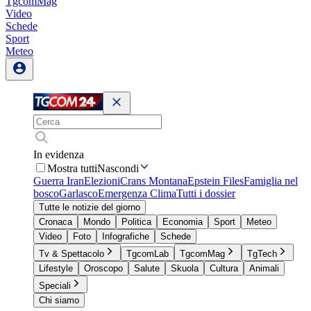
TgcomMag
Video
Schede
Sport
Meteo
In evidenza
Mostra tutti
Nascondi
Guerra Iran
Elezioni
Crans Montana
Epstein Files
Famiglia nel
bosco
Garlasco
Emergenza Clima
Tutti i dossier
Tutte le notizie del giorno
Cronaca
Mondo
Politica
Economia
Sport
Meteo
Video
Foto
Infografiche
Schede
Tv & Spettacolo
TgcomLab
TgcomMag
TgTech
Lifestyle
Oroscopo
Salute
Skuola
Cultura
Animali
Speciali
Chi siamo