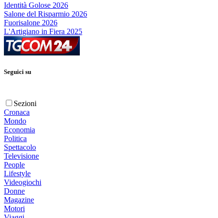
Identità Golose 2026
Salone del Risparmio 2026
Fuorisalone 2026
L'Artigiano in Fiera 2025
Seguici su
Sezioni
Cronaca
Mondo
Economia
Politica
Spettacolo
Televisione
People
Lifestyle
Videogiochi
Donne
Magazine
Motori
Viaggi