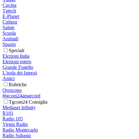
Cucina
Tgtech
E-Planet
Cultura
Salute
Scuola
Animali
Spazio
Speciali
Elezioni Italia
Elezioni estero
Grande Fratello
L'isola dei famosi
Amici
Rubriche
Oroscopo
#tgcom24amarcord
Tgcom24 Consiglia
Mediaset Infinity
R101
Radio 105
Virgin Radio
Radio Montecarlo
Radio Subasio