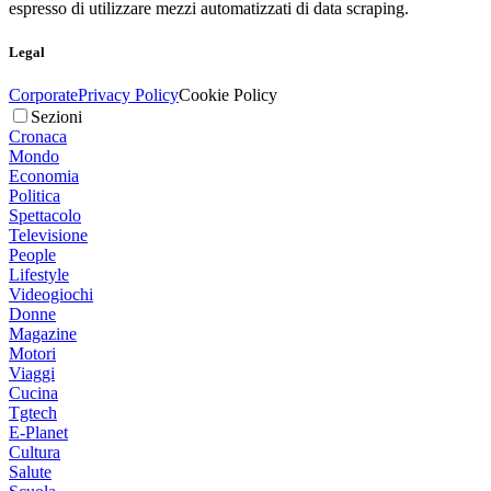
espresso di utilizzare mezzi automatizzati di data scraping.
Legal
Corporate
Privacy Policy
Cookie Policy
Sezioni
Cronaca
Mondo
Economia
Politica
Spettacolo
Televisione
People
Lifestyle
Videogiochi
Donne
Magazine
Motori
Viaggi
Cucina
Tgtech
E-Planet
Cultura
Salute