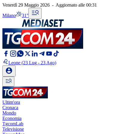
Venerdì 29 Maggio 2026
-
Aggiornato alle
00:31
Milano
31°
Leone
(23 Lug - 23 Ago)
Ultim'ora
Cronaca
Mondo
Economia
TgcomLab
Televisione