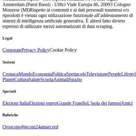
Amsterdam (Paesi Bassi) - Uffici Viale Europa 46, 20093 Cologno
Monzese (MI)
Rispetto ai contenuti e ai dati personali trasmessi e/o
riprodotti è vietata ogni utilizzazione funzionale all’addestramento di
sistemi di intelligenza artificiale generativa. È altresì fatto divieto
espresso di utilizzare mezzi automatizzati di data scraping.
Legal
Corporate
Privacy Policy
Cookie Policy
Sezioni
Cronaca
Mondo
Economia
Politica
Spettacolo
Televisione
People
Lifestyl
Planet
Cultura
Salute
Scuola
Animali
Spazio
Speciali
Elezioni Italia
Elezioni estero
Grande Fratello
L'isola dei famosi
Amici
Rubriche
Oroscopo
#tgcom24amarcord