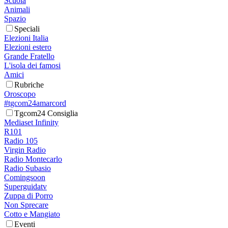
Scuola
Animali
Spazio
Speciali
Elezioni Italia
Elezioni estero
Grande Fratello
L'isola dei famosi
Amici
Rubriche
Oroscopo
#tgcom24amarcord
Tgcom24 Consiglia
Mediaset Infinity
R101
Radio 105
Virgin Radio
Radio Montecarlo
Radio Subasio
Comingsoon
Superguidatv
Zuppa di Porro
Non Sprecare
Cotto e Mangiato
Eventi