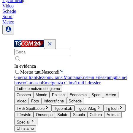
TgcomMag
Video
Schede
Sport
Meteo
In evidenza
Mostra tutti
Nascondi
Guerra Iran
Elezioni
Crans Montana
Epstein Files
Famiglia nel
bosco
Garlasco
Emergenza Clima
Tutti i dossier
Tutte le notizie del giorno
Cronaca
Mondo
Politica
Economia
Sport
Meteo
Video
Foto
Infografiche
Schede
Tv & Spettacolo
TgcomLab
TgcomMag
TgTech
Lifestyle
Oroscopo
Salute
Skuola
Cultura
Animali
Speciali
Chi siamo