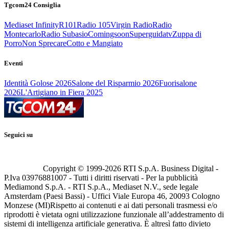
Tgcom24 Consiglia
Mediaset Infinity
R101
Radio 105
Virgin Radio
Radio
Montecarlo
Radio Subasio
Comingsoon
Superguidatv
Zuppa di
Porro
Non Sprecare
Cotto e Mangiato
Eventi
Identità Golose 2026
Salone del Risparmio 2026
Fuorisalone
2026
L'Artigiano in Fiera 2025
Seguici su
Copyright © 1999-
2026
RTI S.p.A. Business Digital -
P.Iva 03976881007 - Tutti i diritti riservati - Per la pubblicità
Mediamond S.p.A. - RTI S.p.A., Mediaset N.V., sede legale
Amsterdam (Paesi Bassi) - Uffici Viale Europa 46, 20093 Cologno
Monzese (MI)
Rispetto ai contenuti e ai dati personali trasmessi e/o
riprodotti è vietata ogni utilizzazione funzionale all’addestramento di
sistemi di intelligenza artificiale generativa. È altresì fatto divieto