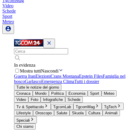
TgcomMag
Video
Schede
Sport
Meteo
In evidenza
Mostra tutti
Nascondi
Guerra Iran
Elezioni
Crans Montana
Epstein Files
Famiglia nel
bosco
Garlasco
Emergenza Clima
Tutti i dossier
Tutte le notizie del giorno
Cronaca
Mondo
Politica
Economia
Sport
Meteo
Video
Foto
Infografiche
Schede
Tv & Spettacolo
TgcomLab
TgcomMag
TgTech
Lifestyle
Oroscopo
Salute
Skuola
Cultura
Animali
Speciali
Chi siamo