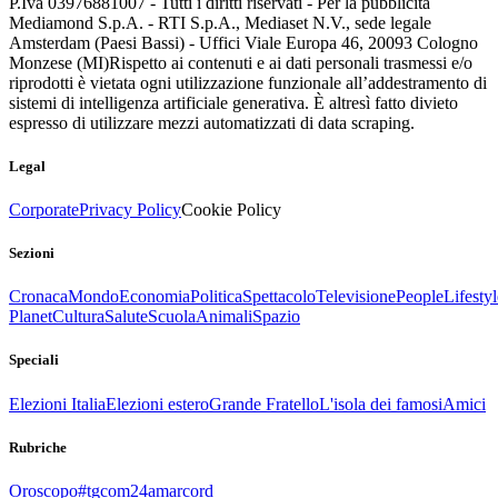
P.Iva 03976881007 - Tutti i diritti riservati - Per la pubblicità
Mediamond S.p.A. - RTI S.p.A., Mediaset N.V., sede legale
Amsterdam (Paesi Bassi) - Uffici Viale Europa 46, 20093 Cologno
Monzese (MI)
Rispetto ai contenuti e ai dati personali trasmessi e/o
riprodotti è vietata ogni utilizzazione funzionale all’addestramento di
sistemi di intelligenza artificiale generativa. È altresì fatto divieto
espresso di utilizzare mezzi automatizzati di data scraping.
Legal
Corporate
Privacy Policy
Cookie Policy
Sezioni
Cronaca
Mondo
Economia
Politica
Spettacolo
Televisione
People
Lifestyl
Planet
Cultura
Salute
Scuola
Animali
Spazio
Speciali
Elezioni Italia
Elezioni estero
Grande Fratello
L'isola dei famosi
Amici
Rubriche
Oroscopo
#tgcom24amarcord