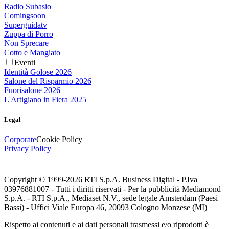
Radio Subasio
Comingsoon
Superguidatv
Zuppa di Porro
Non Sprecare
Cotto e Mangiato
Eventi
Identità Golose 2026
Salone del Risparmio 2026
Fuorisalone 2026
L'Artigiano in Fiera 2025
Legal
Corporate
Cookie Policy
Privacy Policy
Copyright © 1999-
2026
RTI S.p.A. Business Digital - P.Iva
03976881007 - Tutti i diritti riservati - Per la pubblicità Mediamond
S.p.A. - RTI S.p.A., Mediaset N.V., sede legale Amsterdam (Paesi
Bassi) - Uffici Viale Europa 46, 20093 Cologno Monzese (MI)
Rispetto ai contenuti e ai dati personali trasmessi e/o riprodotti è