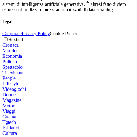
sistemi di intelligenza artificiale generativa. È altresì fatto divieto
espresso di utilizzare mezzi automatizzati di data scraping.
Legal
Corporate
Privacy Policy
Cookie Policy
Sezioni
Cronaca
Mondo
Economia
Politica
Spettacolo
Televisione
People
Lifestyle
Videogiochi
Donne
Magazine
Motori
Viaggi
Cucina
Tgtech
E-Planet
Cultura