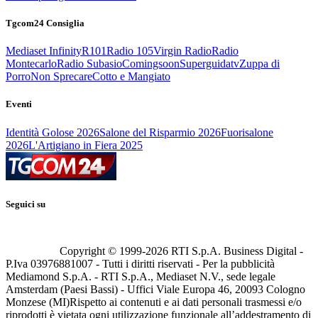
Tgcom24 Consiglia
Mediaset Infinity
R101
Radio 105
Virgin Radio
Radio
Montecarlo
Radio Subasio
Comingsoon
Superguidatv
Zuppa di
Porro
Non Sprecare
Cotto e Mangiato
Eventi
Identità Golose 2026
Salone del Risparmio 2026
Fuorisalone
2026
L'Artigiano in Fiera 2025
Seguici su
Copyright © 1999-
2026
RTI S.p.A. Business Digital -
P.Iva 03976881007 - Tutti i diritti riservati - Per la pubblicità
Mediamond S.p.A. - RTI S.p.A., Mediaset N.V., sede legale
Amsterdam (Paesi Bassi) - Uffici Viale Europa 46, 20093 Cologno
Monzese (MI)
Rispetto ai contenuti e ai dati personali trasmessi e/o
riprodotti è vietata ogni utilizzazione funzionale all’addestramento di