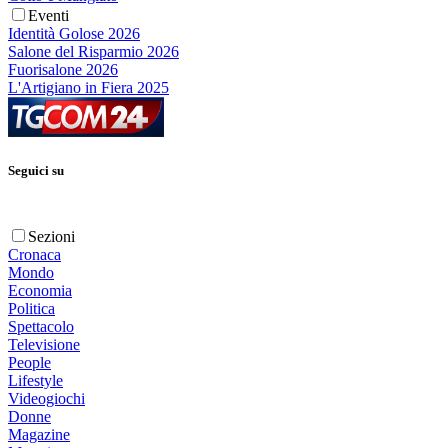
Eventi
Identità Golose 2026
Salone del Risparmio 2026
Fuorisalone 2026
L'Artigiano in Fiera 2025
Seguici su
Sezioni
Cronaca
Mondo
Economia
Politica
Spettacolo
Televisione
People
Lifestyle
Videogiochi
Donne
Magazine