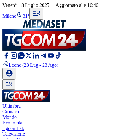
Venerdì 18 Luglio 2025
-
Aggiornato alle
16:46
Milano
31°
Leone
(23 Lug - 23 Ago)
Ultim'ora
Cronaca
Mondo
Economia
TgcomLab
Televisione