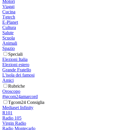
Motori
Viaggi
Cucina
Tgtech
E-Planet
Cultura
Salute
Scuola
Animali
Spazio
Speciali
Elezioni Italia
Elezioni estero
Grande Fratello
L'isola dei famosi
Amici
Rubriche
Oroscopo
#tgcom24amarcord
Tgcom24 Consiglia
Mediaset Infinity
R101
Radio 105
Virgin Radio
Radio Montecarlo