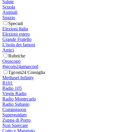
Salute
Scuola
Animali
Spazio
Speciali
Elezioni Italia
Elezioni estero
Grande Fratello
L'isola dei famosi
Amici
Rubriche
Oroscopo
#tgcom24amarcord
Tgcom24 Consiglia
Mediaset Infinity
R101
Radio 105
Virgin Radio
Radio Montecarlo
Radio Subasio
Comingsoon
Superguidatv
Zuppa di Porro
Non Sprecare
Cotto e Mangiato