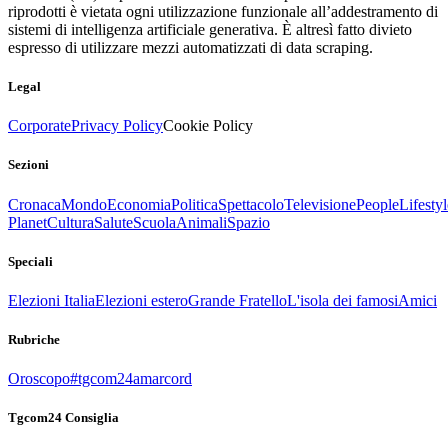
riprodotti è vietata ogni utilizzazione funzionale all’addestramento di
sistemi di intelligenza artificiale generativa. È altresì fatto divieto
espresso di utilizzare mezzi automatizzati di data scraping.
Legal
Corporate
Privacy Policy
Cookie Policy
Sezioni
Cronaca
Mondo
Economia
Politica
Spettacolo
Televisione
People
Lifestyl
Planet
Cultura
Salute
Scuola
Animali
Spazio
Speciali
Elezioni Italia
Elezioni estero
Grande Fratello
L'isola dei famosi
Amici
Rubriche
Oroscopo
#tgcom24amarcord
Tgcom24 Consiglia