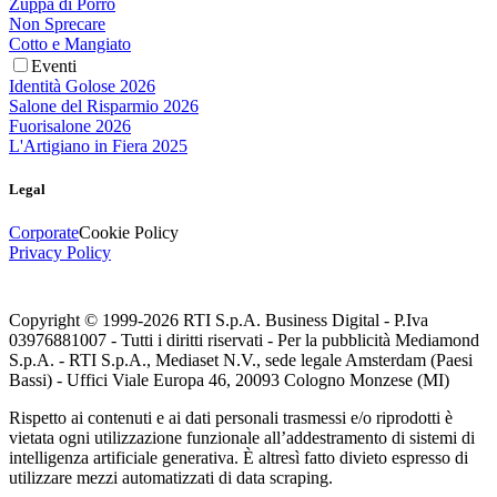
Zuppa di Porro
Non Sprecare
Cotto e Mangiato
Eventi
Identità Golose 2026
Salone del Risparmio 2026
Fuorisalone 2026
L'Artigiano in Fiera 2025
Legal
Corporate
Cookie Policy
Privacy Policy
Copyright © 1999-
2026
RTI S.p.A. Business Digital - P.Iva
03976881007 - Tutti i diritti riservati - Per la pubblicità Mediamond
S.p.A. - RTI S.p.A., Mediaset N.V., sede legale Amsterdam (Paesi
Bassi) - Uffici Viale Europa 46, 20093 Cologno Monzese (MI)
Rispetto ai contenuti e ai dati personali trasmessi e/o riprodotti è
vietata ogni utilizzazione funzionale all’addestramento di sistemi di
intelligenza artificiale generativa. È altresì fatto divieto espresso di
utilizzare mezzi automatizzati di data scraping.