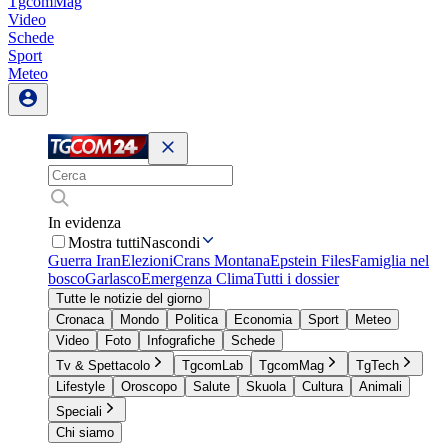
TgcomMag
Video
Schede
Sport
Meteo
In evidenza
Mostra tutti
Nascondi
Guerra Iran
Elezioni
Crans Montana
Epstein Files
Famiglia nel
bosco
Garlasco
Emergenza Clima
Tutti i dossier
Tutte le notizie del giorno
Cronaca
Mondo
Politica
Economia
Sport
Meteo
Video
Foto
Infografiche
Schede
Tv & Spettacolo
TgcomLab
TgcomMag
TgTech
Lifestyle
Oroscopo
Salute
Skuola
Cultura
Animali
Speciali
Chi siamo