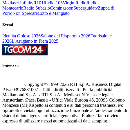
Mediaset Infinity
R101
Radio 105
Virgin Radio
Radio
Montecarlo
Radio Subasio
Comingsoon
Superguidatv
Zuppa di
Porro
Non Sprecare
Cotto e Mangiato
Eventi
Identità Golose 2026
Salone del Risparmio 2026
Fuorisalone
2026
L'Artigiano in Fiera 2025
Seguici su
Copyright © 1999-
2026
RTI S.p.A. Business Digital -
P.Iva 03976881007 - Tutti i diritti riservati - Per la pubblicità
Mediamond S.p.A. - RTI S.p.A., Mediaset N.V., sede legale
Amsterdam (Paesi Bassi) - Uffici Viale Europa 46, 20093 Cologno
Monzese (MI)
Rispetto ai contenuti e ai dati personali trasmessi e/o
riprodotti è vietata ogni utilizzazione funzionale all’addestramento di
sistemi di intelligenza artificiale generativa. È altresì fatto divieto
espresso di utilizzare mezzi automatizzati di data scraping.