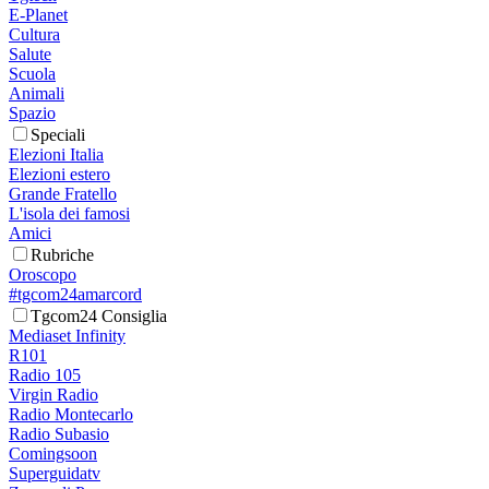
E-Planet
Cultura
Salute
Scuola
Animali
Spazio
Speciali
Elezioni Italia
Elezioni estero
Grande Fratello
L'isola dei famosi
Amici
Rubriche
Oroscopo
#tgcom24amarcord
Tgcom24 Consiglia
Mediaset Infinity
R101
Radio 105
Virgin Radio
Radio Montecarlo
Radio Subasio
Comingsoon
Superguidatv