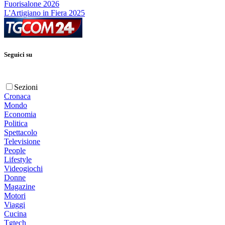
Fuorisalone 2026
L'Artigiano in Fiera 2025
Seguici su
Sezioni
Cronaca
Mondo
Economia
Politica
Spettacolo
Televisione
People
Lifestyle
Videogiochi
Donne
Magazine
Motori
Viaggi
Cucina
Tgtech