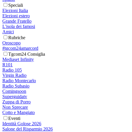
Speciali
Elezioni Italia
Elezioni estero
Grande Fratello
L'isola dei famosi
Amici
Rubriche
Oroscopo
#tgcom24amarcord
Tgcom24 Consiglia
Mediaset Infinity
R101
Radio 105
Virgin Radio
Radio Montecarlo
Radio Subasio
Comingsoon
Superguidatv
Zuppa di Porro
Non Sprecare
Cotto e Mangiato
Eventi
Identità Golose 2026
Salone del Risparmio 2026