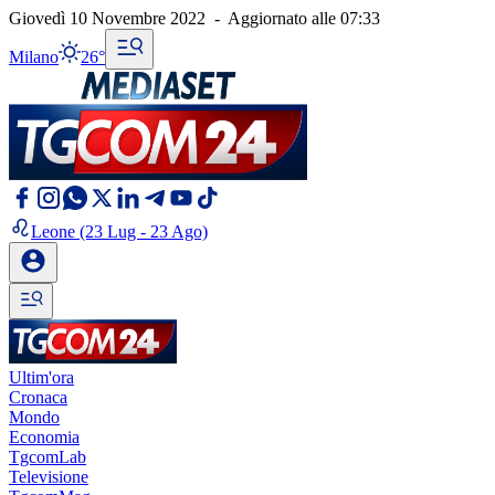
Giovedì 10 Novembre 2022
-
Aggiornato alle
07:33
Milano
26°
Leone
(23 Lug - 23 Ago)
Ultim'ora
Cronaca
Mondo
Economia
TgcomLab
Televisione