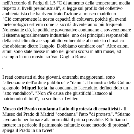
nell'Accordo di Parigi di 1,5 °C di aumento della temperatura media
rispetto ai livelli preindustriali", si legge sul profilo del collettivo
ambientalista che ha rivendicato l'azione al museo madrileno.
"Ciò compromette la nostra capacità di coltivare, poiché gli eventi
meteorologici estremi come la siccità diventeranno più frequenti.
Nonostante ciò, le politiche governative continuano a sovvenzionare
il sistema agroalimentare industriale, uno dei principali responsabili
della crisi climatica e soprattutto vulnerabile al contesto climatico
che abbiamo dietro l'angolo. Dobbiamo cambiare ora". Altre azioni
simili sono state messe in atto nei giorni scorsi in altri musei, ad
esempio in una mostra su Van Gogh a Roma.
I reati contestati ai due giovani, entrambi maggiorenni, sono
"alterazione dell'ordine pubblico" e "danni". Il ministro della Cultura
spagnolo,
Miquel Iceta
, ha condannato l'accaduto, definendolo un
"atto vandalico". "Non c'è causa che giustifichi l'attacco al
patrimonio di tutti", ha scritto su Twitter.
Museo del Prado condanna l'atto di protesta di ecoattivisti -
Il
Museo del Prado di Madrid "condanna" l'atto "di protesta". "Stiamo
lavorando per tornare alla normalità il prima possibile. Rifiutiamo il
mettere in pericolo il patrimonio culturale come metodo di protesta",
spiega il Prado in un tweet".