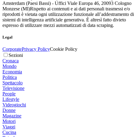
Amsterdam (Paesi Bassi) - Uffici Viale Europa 46, 20093 Cologno
Monzese (MI)
Rispetto ai contenuti e ai dati personali trasmessi e/o
riprodotti è vietata ogni utilizzazione funzionale all’addestramento di
sistemi di intelligenza artificiale generativa. È altresì fatto divieto
espresso di utilizzare mezzi automatizzati di data scraping.
Legal
Corporate
Privacy Policy
Cookie Policy
Sezioni
Cronaca
Mondo
Economia
Politica
Spettacolo
Televisione
People
Lifestyle
Videogiochi
Donne
Magazine
Motori
Viaggi
Cucina