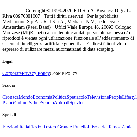
Copyright © 1999-
2026
RTI S.p.A. Business Digital -
P.Iva 03976881007 - Tutti i diritti riservati - Per la pubblicità
Mediamond S.p.A. - RTI S.p.A., Mediaset N.V., sede legale
Amsterdam (Paesi Bassi) - Uffici Viale Europa 46, 20093 Cologno
Monzese (MI)
Rispetto ai contenuti e ai dati personali trasmessi e/o
riprodotti è vietata ogni utilizzazione funzionale all’addestramento di
sistemi di intelligenza artificiale generativa. È altresì fatto divieto
espresso di utilizzare mezzi automatizzati di data scraping.
Legal
Corporate
Privacy Policy
Cookie Policy
Sezioni
Cronaca
Mondo
Economia
Politica
Spettacolo
Televisione
People
Lifestyl
Planet
Cultura
Salute
Scuola
Animali
Spazio
Speciali
Elezioni Italia
Elezioni estero
Grande Fratello
L'isola dei famosi
Amici