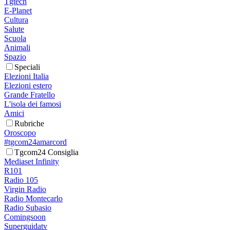
Tgtech
E-Planet
Cultura
Salute
Scuola
Animali
Spazio
Speciali
Elezioni Italia
Elezioni estero
Grande Fratello
L'isola dei famosi
Amici
Rubriche
Oroscopo
#tgcom24amarcord
Tgcom24 Consiglia
Mediaset Infinity
R101
Radio 105
Virgin Radio
Radio Montecarlo
Radio Subasio
Comingsoon
Superguidatv