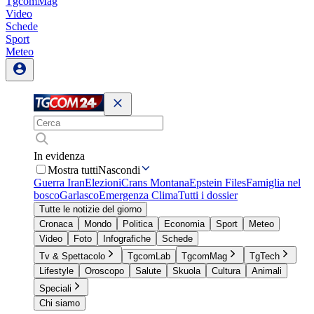
TgcomMag
Video
Schede
Sport
Meteo
In evidenza
Mostra tutti
Nascondi
Guerra Iran
Elezioni
Crans Montana
Epstein Files
Famiglia nel
bosco
Garlasco
Emergenza Clima
Tutti i dossier
Tutte le notizie del giorno
Cronaca
Mondo
Politica
Economia
Sport
Meteo
Video
Foto
Infografiche
Schede
Tv & Spettacolo
TgcomLab
TgcomMag
TgTech
Lifestyle
Oroscopo
Salute
Skuola
Cultura
Animali
Speciali
Chi siamo