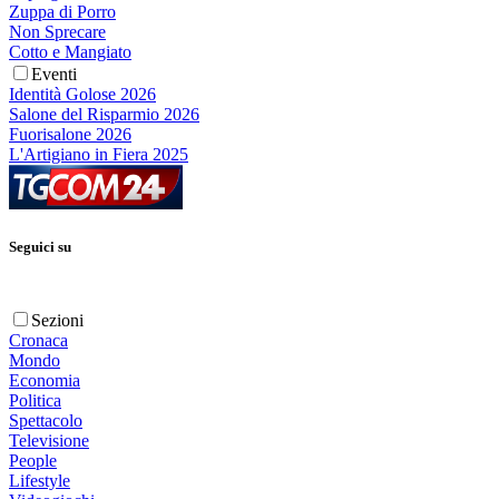
Zuppa di Porro
Non Sprecare
Cotto e Mangiato
Eventi
Identità Golose 2026
Salone del Risparmio 2026
Fuorisalone 2026
L'Artigiano in Fiera 2025
Seguici su
Sezioni
Cronaca
Mondo
Economia
Politica
Spettacolo
Televisione
People
Lifestyle