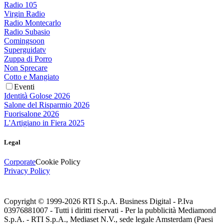
Radio 105
Virgin Radio
Radio Montecarlo
Radio Subasio
Comingsoon
Superguidatv
Zuppa di Porro
Non Sprecare
Cotto e Mangiato
Eventi
Identità Golose 2026
Salone del Risparmio 2026
Fuorisalone 2026
L'Artigiano in Fiera 2025
Legal
Corporate
Cookie Policy
Privacy Policy
Copyright © 1999-
2026
RTI S.p.A. Business Digital - P.Iva
03976881007 - Tutti i diritti riservati - Per la pubblicità Mediamond
S.p.A. - RTI S.p.A., Mediaset N.V., sede legale Amsterdam (Paesi