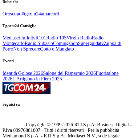
Rubriche
Oroscopo
#tgcom24amarcord
Tgcom24 Consiglia
Mediaset Infinity
R101
Radio 105
Virgin Radio
Radio
Montecarlo
Radio Subasio
Comingsoon
Superguidatv
Zuppa di
Porro
Non Sprecare
Cotto e Mangiato
Eventi
Identità Golose 2026
Salone del Risparmio 2026
Fuorisalone
2026
L'Artigiano in Fiera 2025
Seguici su
Copyright © 1999-
2026
RTI S.p.A. Business Digital -
P.Iva 03976881007 - Tutti i diritti riservati - Per la pubblicità
Mediamond S.p.A. - RTI S.p.A., Mediaset N.V., sede legale