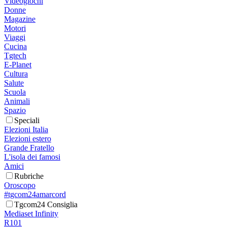
Videogiochi
Donne
Magazine
Motori
Viaggi
Cucina
Tgtech
E-Planet
Cultura
Salute
Scuola
Animali
Spazio
Speciali
Elezioni Italia
Elezioni estero
Grande Fratello
L'isola dei famosi
Amici
Rubriche
Oroscopo
#tgcom24amarcord
Tgcom24 Consiglia
Mediaset Infinity
R101