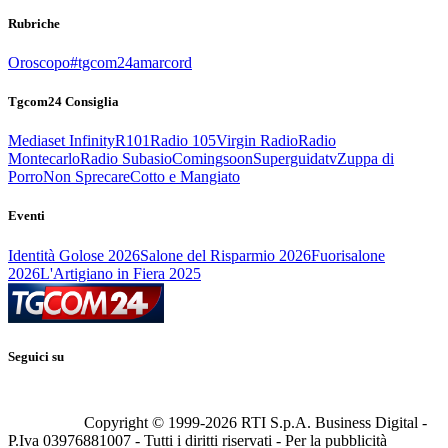
Rubriche
Oroscopo
#tgcom24amarcord
Tgcom24 Consiglia
Mediaset Infinity
R101
Radio 105
Virgin Radio
Radio
Montecarlo
Radio Subasio
Comingsoon
Superguidatv
Zuppa di
Porro
Non Sprecare
Cotto e Mangiato
Eventi
Identità Golose 2026
Salone del Risparmio 2026
Fuorisalone
2026
L'Artigiano in Fiera 2025
Seguici su
Copyright © 1999-
2026
RTI S.p.A. Business Digital -
P.Iva 03976881007 - Tutti i diritti riservati - Per la pubblicità