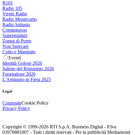
R101
Radio 105
Virgin Radio
Radio Montecarlo
Radio Subasio
Comingsoon
Superguidatv
Zuppa di Porro
Non Sprecare
Cotto e Mangiato
Eventi
Identità Golose 2026
Salone del Risparmio 2026
Fuorisalone 2026
L'Artigiano in Fiera 2025
Legal
Corporate
Cookie Policy
Privacy Policy
Copyright © 1999-
2026
RTI S.p.A. Business Digital - P.Iva
03976881007 - Tutti i diritti riservati - Per la pubblicità Mediamond