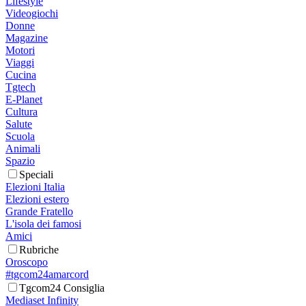
Lifestyle
Videogiochi
Donne
Magazine
Motori
Viaggi
Cucina
Tgtech
E-Planet
Cultura
Salute
Scuola
Animali
Spazio
Speciali
Elezioni Italia
Elezioni estero
Grande Fratello
L'isola dei famosi
Amici
Rubriche
Oroscopo
#tgcom24amarcord
Tgcom24 Consiglia
Mediaset Infinity