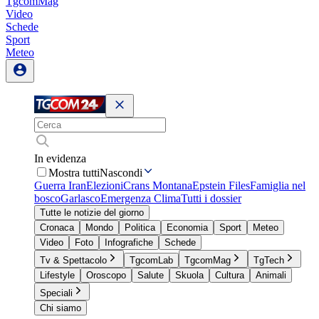
TgcomMag
Video
Schede
Sport
Meteo
In evidenza
Mostra tutti
Nascondi
Guerra Iran
Elezioni
Crans Montana
Epstein Files
Famiglia nel
bosco
Garlasco
Emergenza Clima
Tutti i dossier
Tutte le notizie del giorno
Cronaca
Mondo
Politica
Economia
Sport
Meteo
Video
Foto
Infografiche
Schede
Tv & Spettacolo
TgcomLab
TgcomMag
TgTech
Lifestyle
Oroscopo
Salute
Skuola
Cultura
Animali
Speciali
Chi siamo