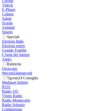
Cucina
Tgtech
E-Planet
Cultura
Salute
Scuola
Animali
Spazio
Speciali
Elezioni Italia
Elezioni estero
Grande Fratello
L'isola dei famosi
Amici
Rubriche
Oroscopo
#tgcom24amarcord
Tgcom24 Consiglia
Mediaset Infinity
R101
Radio 105
Virgin Radio
Radio Montecarlo
Radio Subasio
Comingsoon