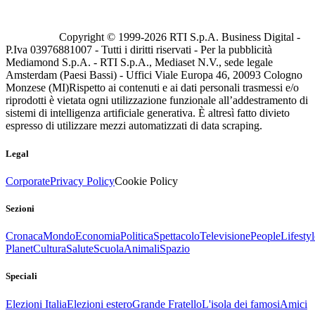
Copyright © 1999-
2026
RTI S.p.A. Business Digital -
P.Iva 03976881007 - Tutti i diritti riservati - Per la pubblicità
Mediamond S.p.A. - RTI S.p.A., Mediaset N.V., sede legale
Amsterdam (Paesi Bassi) - Uffici Viale Europa 46, 20093 Cologno
Monzese (MI)
Rispetto ai contenuti e ai dati personali trasmessi e/o
riprodotti è vietata ogni utilizzazione funzionale all’addestramento di
sistemi di intelligenza artificiale generativa. È altresì fatto divieto
espresso di utilizzare mezzi automatizzati di data scraping.
Legal
Corporate
Privacy Policy
Cookie Policy
Sezioni
Cronaca
Mondo
Economia
Politica
Spettacolo
Televisione
People
Lifestyl
Planet
Cultura
Salute
Scuola
Animali
Spazio
Speciali
Elezioni Italia
Elezioni estero
Grande Fratello
L'isola dei famosi
Amici