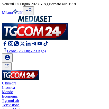
Venerdì 14 Luglio 2023
-
Aggiornato alle
15:36
Milano
26°
Leone
(23 Lug - 23 Ago)
Ultim'ora
Cronaca
Mondo
Economia
TgcomLab
Televisione