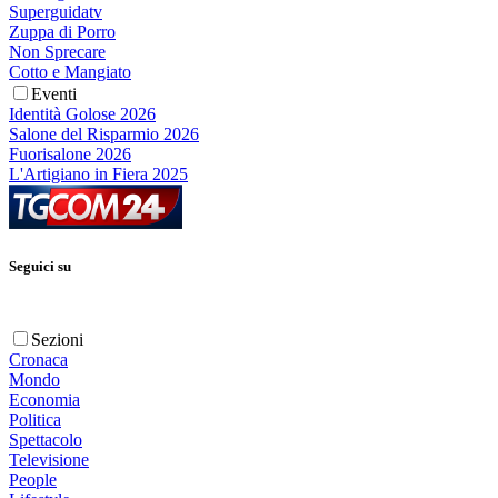
Superguidatv
Zuppa di Porro
Non Sprecare
Cotto e Mangiato
Eventi
Identità Golose 2026
Salone del Risparmio 2026
Fuorisalone 2026
L'Artigiano in Fiera 2025
Seguici su
Sezioni
Cronaca
Mondo
Economia
Politica
Spettacolo
Televisione
People