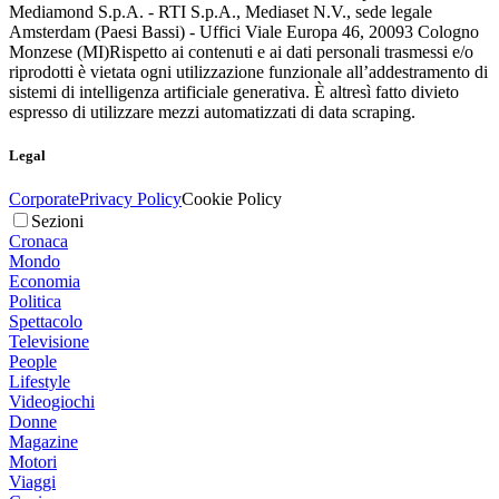
Mediamond S.p.A. - RTI S.p.A., Mediaset N.V., sede legale
Amsterdam (Paesi Bassi) - Uffici Viale Europa 46, 20093 Cologno
Monzese (MI)
Rispetto ai contenuti e ai dati personali trasmessi e/o
riprodotti è vietata ogni utilizzazione funzionale all’addestramento di
sistemi di intelligenza artificiale generativa. È altresì fatto divieto
espresso di utilizzare mezzi automatizzati di data scraping.
Legal
Corporate
Privacy Policy
Cookie Policy
Sezioni
Cronaca
Mondo
Economia
Politica
Spettacolo
Televisione
People
Lifestyle
Videogiochi
Donne
Magazine
Motori
Viaggi