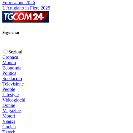
Fuorisalone 2026
L'Artigiano in Fiera 2025
Seguici su
Sezioni
Cronaca
Mondo
Economia
Politica
Spettacolo
Televisione
People
Lifestyle
Videogiochi
Donne
Magazine
Motori
Viaggi
Cucina
Tgtech