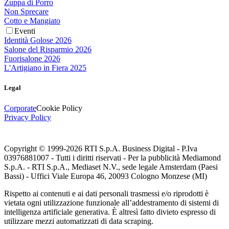
Zuppa di Porro
Non Sprecare
Cotto e Mangiato
Eventi
Identità Golose 2026
Salone del Risparmio 2026
Fuorisalone 2026
L'Artigiano in Fiera 2025
Legal
Corporate
Cookie Policy
Privacy Policy
Copyright © 1999-
2026
RTI S.p.A. Business Digital - P.Iva
03976881007 - Tutti i diritti riservati - Per la pubblicità Mediamond
S.p.A. - RTI S.p.A., Mediaset N.V., sede legale Amsterdam (Paesi
Bassi) - Uffici Viale Europa 46, 20093 Cologno Monzese (MI)
Rispetto ai contenuti e ai dati personali trasmessi e/o riprodotti è
vietata ogni utilizzazione funzionale all’addestramento di sistemi di
intelligenza artificiale generativa. È altresì fatto divieto espresso di
utilizzare mezzi automatizzati di data scraping.