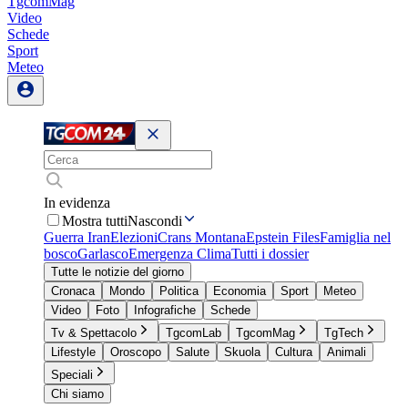
TgcomMag
Video
Schede
Sport
Meteo
In evidenza
Mostra tutti
Nascondi
Guerra Iran
Elezioni
Crans Montana
Epstein Files
Famiglia nel
bosco
Garlasco
Emergenza Clima
Tutti i dossier
Tutte le notizie del giorno
Cronaca
Mondo
Politica
Economia
Sport
Meteo
Video
Foto
Infografiche
Schede
Tv & Spettacolo
TgcomLab
TgcomMag
TgTech
Lifestyle
Oroscopo
Salute
Skuola
Cultura
Animali
Speciali
Chi siamo