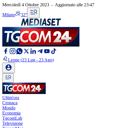
Mercoledì 4 Ottobre 2023
-
Aggiornato alle
23:47
Milano
32°
Leone
(23 Lug - 23 Ago)
Ultim'ora
Cronaca
Mondo
Economia
TgcomLab
Televisione