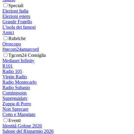
Speciali
Elezioni Italia
Elezioni estero
Grande Fratello
L'isola dei famosi
Amici
Rubriche
Oroscopo
#tgcom24amarcord
Tgcom24 Consiglia
Mediaset Infinity
R101
Radio 105
Virgin Radio
Radio Montecarlo
Radio Subasio
Comingsoon
Superguidatv
Zuppa di Porro
Non Sprecare
Cotto e Mangiato
Eventi
Identità Golose 2026
Salone del Risparmio 2026