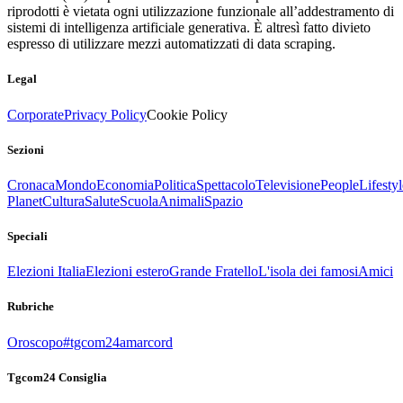
riprodotti è vietata ogni utilizzazione funzionale all’addestramento di
sistemi di intelligenza artificiale generativa. È altresì fatto divieto
espresso di utilizzare mezzi automatizzati di data scraping.
Legal
Corporate
Privacy Policy
Cookie Policy
Sezioni
Cronaca
Mondo
Economia
Politica
Spettacolo
Televisione
People
Lifestyl
Planet
Cultura
Salute
Scuola
Animali
Spazio
Speciali
Elezioni Italia
Elezioni estero
Grande Fratello
L'isola dei famosi
Amici
Rubriche
Oroscopo
#tgcom24amarcord
Tgcom24 Consiglia