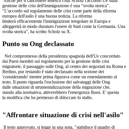
Anche per il cancelliere tedesco Olaf Scholz l'accordo Ue sulla
gestione delle crisi dell'immigrazione è una "svolta storica".
"L'accordo sul regolamento delle crisi come parte della riforma
europea dell'asilo è una buona notizia. La riforma
limiterà efficacemente l'immigrazione irregolare in Europa e
alleggerirà in modo duraturo l'onere di Stati come la Germania. Una
svolta storica", ha scritto Scholz su X.
Punto su Ong declassato
Nel compromesso della presidenza spagnola dell'Ue concordato
dai Paesi membri sul regolamento per la gestione delle crisi
migratorie, il passaggio sulle Ong, al centro dei negoziati tra Roma e
Berlino, pur restando è stato declassato nella sezione dei
'considerando' mentre prima figurava come un emendamento al
testo. Il punto riguarda l'esclusione dei salvataggi delle Ong
dalle situazioni di strumentalizzazione della migrazione che,
stando alla normativa, attiverebbero l'emergenza flussi. E' questa
la modifica che ha permesso di sbloccare lo stallo.
"Affrontare situazione di crisi nell'asilo"
Il testo approvato, si legge in una nota, "stabilisce il quadro di