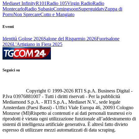
Mediaset Infinity
R101
Radio 105
Virgin Radio
Radio
Montecarlo
Radio Subasio
Comingsoon
Superguidatv
Zuppa di
Porro
Non Sprecare
Cotto e Mangiato
Eventi
Identità Golose 2026
Salone del Risparmio 2026
Fuorisalone
2026
L'Artigiano in Fiera 2025
Seguici su
Copyright © 1999-
2026
RTI S.p.A. Business Digital -
P.Iva 03976881007 - Tutti i diritti riservati - Per la pubblicità
Mediamond S.p.A. - RTI S.p.A., Mediaset N.V., sede legale
Amsterdam (Paesi Bassi) - Uffici Viale Europa 46, 20093 Cologno
Monzese (MI)
Rispetto ai contenuti e ai dati personali trasmessi e/o
riprodotti è vietata ogni utilizzazione funzionale all’addestramento di
sistemi di intelligenza artificiale generativa. È altresì fatto divieto
espresso di utilizzare mezzi automatizzati di data scraping.