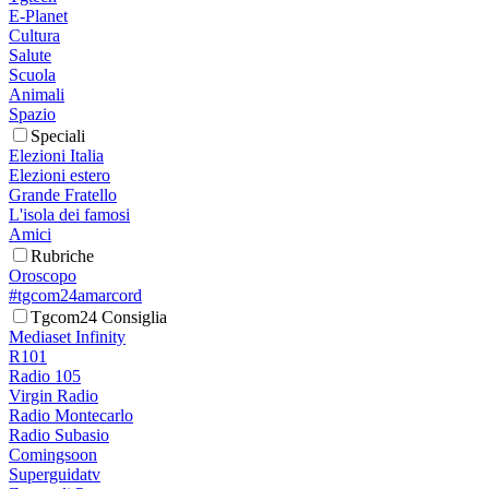
E-Planet
Cultura
Salute
Scuola
Animali
Spazio
Speciali
Elezioni Italia
Elezioni estero
Grande Fratello
L'isola dei famosi
Amici
Rubriche
Oroscopo
#tgcom24amarcord
Tgcom24 Consiglia
Mediaset Infinity
R101
Radio 105
Virgin Radio
Radio Montecarlo
Radio Subasio
Comingsoon
Superguidatv