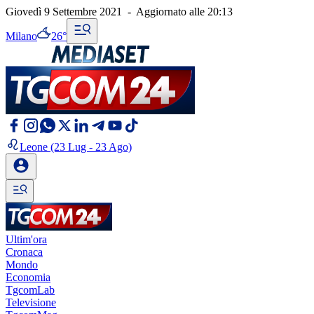
Giovedì 9 Settembre 2021
-
Aggiornato alle
20:13
Milano
26°
Leone
(23 Lug - 23 Ago)
Ultim'ora
Cronaca
Mondo
Economia
TgcomLab
Televisione