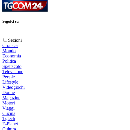
Seguici su
Sezioni
Cronaca
Mondo
Economia
Politica
Spettacolo
Televisione
People
Lifestyle
Videogiochi
Donne
Magazine
Motori
Viaggi
Cucina
Tgtech
E-Planet
Cultura