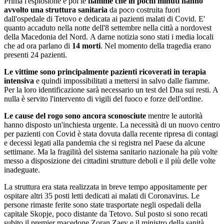
Prima l'esplosione e poi le
fiamme che in pochi minuti hanno
avvolto una struttura sanitaria
da poco costruita fuori
dall'ospedale di Tetovo e dedicata ai pazienti malati di Covid. E'
quanto accaduto nella notte dell'8 settembre nella città a nordovest
della Macedonia del Nord. A darne notizia sono stati i media locali
che ad ora parlano di
14 morti
. Nel momento della tragedia erano
presenti 24 pazienti.
Le vittime sono principalmente pazienti ricoverati in terapia
intensiva
e quindi impossibilitati a mettersi in salvo dalle fiamme.
Per la loro identificazione sarà necessario un test del Dna sui resti. A
nulla è servito l'intervento di vigili del fuoco e forze dell'ordine.
Le cause del rogo sono ancora sconosciute
mentre le autorità
hanno disposto un'inchiesta urgente. La necessità di un nuovo centro
per pazienti con Covid è stata dovuta dalla recente ripresa di contagi
e decessi legati alla pandemia che si registra nel Paese da alcune
settimane. Ma la fragilità del sistema sanitario nazionale ha più volte
messo a disposizione dei cittadini strutture deboli e il più delle volte
inadeguate.
La struttura era stata realizzata in breve tempo appositamente per
ospitare altri 35 posti letti dedicati ai malati di Coronavirus. Le
persone rimaste ferite sono state trasportate negli ospedali della
capitale Skopje, poco distante da Tetovo. Sul posto si sono recati
subito il premier macedone Zoran Zaev e il ministro della sanità