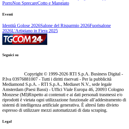
Porro
Non Sprecare
Cotto e Mangiato
Eventi
Identità Golose 2026
Salone del Risparmio 2026
Fuorisalone
2026
L'Artigiano in Fiera 2025
Seguici su
Copyright © 1999-
2026
RTI S.p.A. Business Digital -
P.Iva 03976881007 - Tutti i diritti riservati - Per la pubblicità
Mediamond S.p.A. - RTI S.p.A., Mediaset N.V., sede legale
Amsterdam (Paesi Bassi) - Uffici Viale Europa 46, 20093 Cologno
Monzese (MI)
Rispetto ai contenuti e ai dati personali trasmessi e/o
riprodotti è vietata ogni utilizzazione funzionale all’addestramento di
sistemi di intelligenza artificiale generativa. È altresì fatto divieto
espresso di utilizzare mezzi automatizzati di data scraping.
Legal