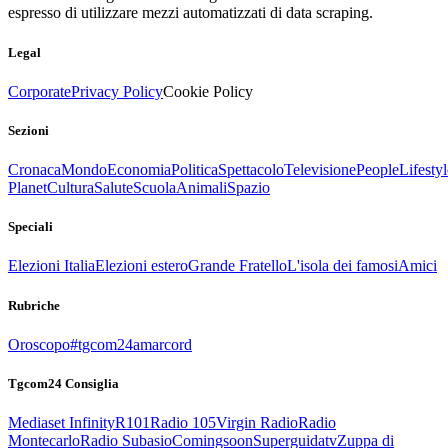
espresso di utilizzare mezzi automatizzati di data scraping.
Legal
Corporate
Privacy Policy
Cookie Policy
Sezioni
Cronaca
Mondo
Economia
Politica
Spettacolo
Televisione
People
Lifestyl
Planet
Cultura
Salute
Scuola
Animali
Spazio
Speciali
Elezioni Italia
Elezioni estero
Grande Fratello
L'isola dei famosi
Amici
Rubriche
Oroscopo
#tgcom24amarcord
Tgcom24 Consiglia
Mediaset Infinity
R101
Radio 105
Virgin Radio
Radio
Montecarlo
Radio Subasio
Comingsoon
Superguidatv
Zuppa di