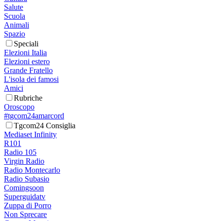
Salute
Scuola
Animali
Spazio
Speciali
Elezioni Italia
Elezioni estero
Grande Fratello
L'isola dei famosi
Amici
Rubriche
Oroscopo
#tgcom24amarcord
Tgcom24 Consiglia
Mediaset Infinity
R101
Radio 105
Virgin Radio
Radio Montecarlo
Radio Subasio
Comingsoon
Superguidatv
Zuppa di Porro
Non Sprecare