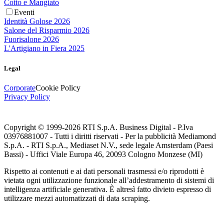
Cotto e Mangiato
Eventi
Identità Golose 2026
Salone del Risparmio 2026
Fuorisalone 2026
L'Artigiano in Fiera 2025
Legal
Corporate
Cookie Policy
Privacy Policy
Copyright © 1999-
2026
RTI S.p.A. Business Digital - P.Iva
03976881007 - Tutti i diritti riservati - Per la pubblicità Mediamond
S.p.A. - RTI S.p.A., Mediaset N.V., sede legale Amsterdam (Paesi
Bassi) - Uffici Viale Europa 46, 20093 Cologno Monzese (MI)
Rispetto ai contenuti e ai dati personali trasmessi e/o riprodotti è
vietata ogni utilizzazione funzionale all’addestramento di sistemi di
intelligenza artificiale generativa. È altresì fatto divieto espresso di
utilizzare mezzi automatizzati di data scraping.