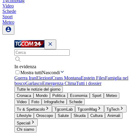
TgcomMag
Video
Schede
Sport
Meteo
In evidenza
Mostra tutti
Nascondi
Guerra Iran
Elezioni
Crans Montana
Epstein Files
Famiglia nel
bosco
Garlasco
Emergenza Clima
Tutti i dossier
Tutte le notizie del giorno
Cronaca
Mondo
Politica
Economia
Sport
Meteo
Video
Foto
Infografiche
Schede
Tv & Spettacolo
TgcomLab
TgcomMag
TgTech
Lifestyle
Oroscopo
Salute
Skuola
Cultura
Animali
Speciali
Chi siamo