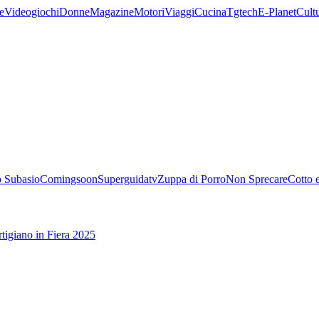
e
Videogiochi
Donne
Magazine
Motori
Viaggi
Cucina
Tgtech
E-Planet
Cult
 Subasio
Comingsoon
Superguidatv
Zuppa di Porro
Non Sprecare
Cotto 
tigiano in Fiera 2025