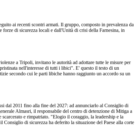
 seguito ai recenti scontri armati. Il gruppo, composto in prevalenza da
 forze di sicurezza locali e dall'Unità di crisi della Farnesina, in
enze a Tripoli, invitano le autorità ad adottare tutte le misure per
tinata nell'interesse di tutti i libici". E' questo il testo di un
otizie secondo cui le parti libiche hanno raggiunto un accordo su un
ssi dal 2011 fino alla fine del 2027: ad annunciarlo al Consiglio di
enerale Almasri, il responsabile del centro di detenzione di Mitiga a
e scarcerato e rimpatriato. "Elogio il coraggio, la leadership e la
l Consiglio di sicurezza ha deferito la situazione del Paese alla corte