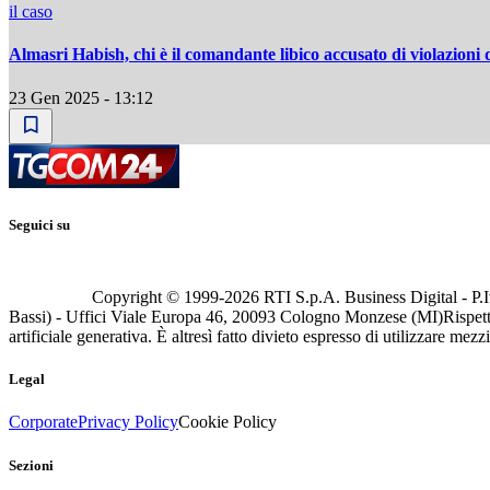
il caso
Almasri Habish, chi è il comandante libico accusato di violazioni d
23 Gen 2025 - 13:12
Seguici su
Copyright © 1999-
2026
RTI S.p.A. Business Digital - P.I
Bassi) - Uffici Viale Europa 46, 20093 Cologno Monzese (MI)
Rispett
artificiale generativa. È altresì fatto divieto espresso di utilizzare mez
Legal
Corporate
Privacy Policy
Cookie Policy
Sezioni