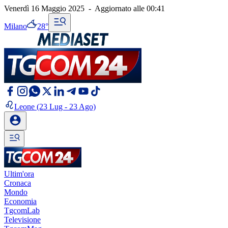
Venerdì 16 Maggio 2025
-
Aggiornato alle
00:41
Milano
28°
Leone
(23 Lug - 23 Ago)
Ultim'ora
Cronaca
Mondo
Economia
TgcomLab
Televisione