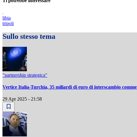
Ti potrebbe interessare
libia
tripoli
Sullo stesso tema
"partnership strategica"
Vertice Italia-Turchia, 35 miliardi di euro di interscambio comme
29 Apr 2025 - 21:58