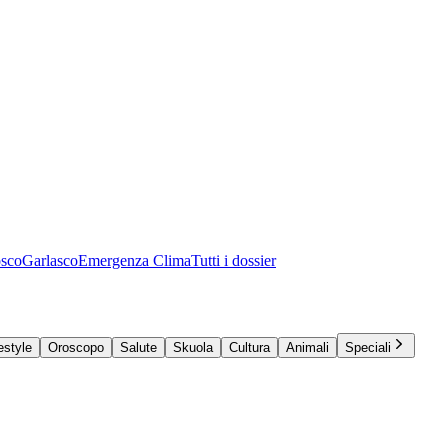
osco
Garlasco
Emergenza Clima
Tutti i dossier
estyle
Oroscopo
Salute
Skuola
Cultura
Animali
Speciali