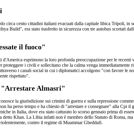
i
o circa cento cittadini italiani evacuati dalla capitale libica Tripoli, in
ibya Build", era stato trasferito in sicurezza con tre autobus scortati dalle
essate il fuoco"
 d'America esprimono la loro profonda preoccupazione per le recenti viol
er proteggere i civili e sollecitano che la calma venga immediatamente ripris
traverso i canali social in cui i diplomatici accolgono "con favore le n
ente rispettato".
: "Arrestare Almasri"
iconosce la giurisdizione sui crimini di guerra e sulla repressione comme
on ha perso tempo e ha chiesto di "arrestare e consegnare" alla Cpi il g
emiche in Italia, dove era stato catturato lo scorso gennaio prima di esser
, ha detto Khan. La Libia infatti non è membro dello Statuto di Roma, ma i
se violentemente, contro il regime di Muammar Gheddafi.