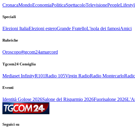
Cronaca
Mondo
Economia
Politica
Spettacolo
Televisione
People
Lifestyl
Speciali
Elezioni Italia
Elezioni estero
Grande Fratello
L'isola dei famosi
Amici
Rubriche
Oroscopo
#tgcom24amarcord
Tgcom24 Consiglia
Mediaset Infinity
R101
Radio 105
Virgin Radio
Radio Montecarlo
Radio
Eventi
Identità Golose 2026
Salone del Risparmio 2026
Fuorisalone 2026
L'Ar
Seguici su