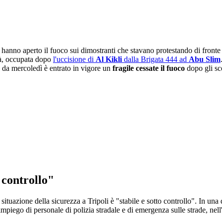
hanno aperto il fuoco sui dimostranti che stavano protestando di fronte
ità, occupata dopo
l'uccisione di
Al Kikli
dalla Brigata 444 ad
Abu Slim
e da mercoledì è entrato in vigore un
fragile cessate il fuoco
dopo gli sco
 controllo"
situazione della sicurezza a Tripoli è "stabile e sotto controllo". In una d
l'impiego di personale di polizia stradale e di emergenza sulle strade, nel