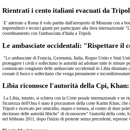
Rientrati i cento italiani evacuati da Tripol
E' atterrato a Roma il volo partito dall'aeroporto di Misurata con a bord
imprenditori e tecnici giunti per partecipare alla fiera internazionale "L
coordinamento con l'ambasciata d'Italia a Tripoli.
Le ambasciate occidentali: "Rispettare il c
"Le ambasciate di Francia, Germania, Italia, Regno Unito e Stati Uniti
proteggere i civili e sollecitano le autorità ad adottare tutte le misure p
comunicato congiunto delle ambasciate occidentali in Libia diramato at
cessate il fuoco e sollecitano che venga pienamente e incondizionatam
Libia riconosce l'autorità della Cpi, Khan
La Libia, intanto, si schiera con la Corte penale internazionale e ne r
Sicurezza dell'Onu è stato il procuratore della corte Karim Khan, che n
Tripoli e ricercato per omicidio, stupro e tortura, al centro di dure pol
decisione delle autorità libiche" di riconoscere" l'autorità della corte
nel febbraio 2011, dopo l'inizio di proteste senza precedenti, repres