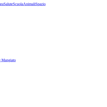
ura
Salute
Scuola
Animali
Spazio
e Mangiato