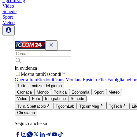
TgcomMag
Video
Schede
Sport
Meteo
In evidenza
Mostra tutti
Nascondi
Guerra Iran
Elezioni
Crans Montana
Epstein Files
Famiglia nel b
Tutte le notizie del giorno
Cronaca
Mondo
Politica
Economia
Sport
Meteo
Video
Foto
Infografiche
Schede
Tv & Spettacolo
TgcomLab
TgcomMag
TgTech
Lif
Chi siamo
Seguici anche su