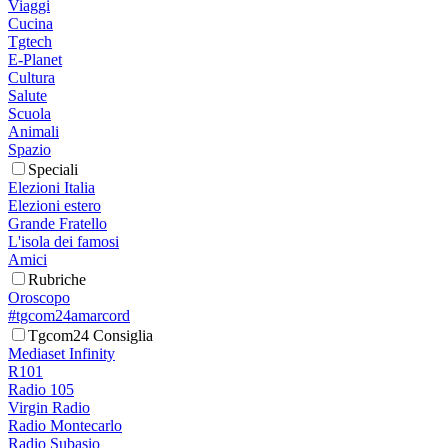
Viaggi
Cucina
Tgtech
E-Planet
Cultura
Salute
Scuola
Animali
Spazio
Speciali
Elezioni Italia
Elezioni estero
Grande Fratello
L'isola dei famosi
Amici
Rubriche
Oroscopo
#tgcom24amarcord
Tgcom24 Consiglia
Mediaset Infinity
R101
Radio 105
Virgin Radio
Radio Montecarlo
Radio Subasio