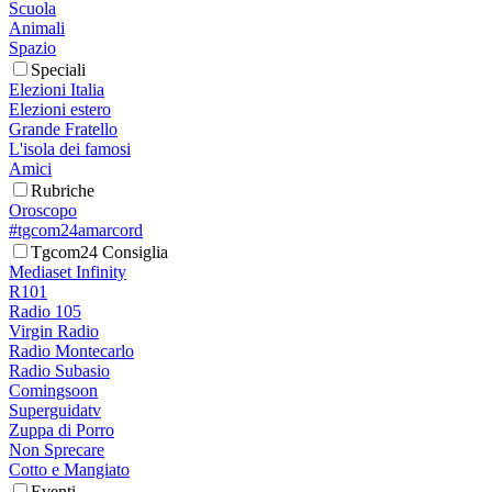
Scuola
Animali
Spazio
Speciali
Elezioni Italia
Elezioni estero
Grande Fratello
L'isola dei famosi
Amici
Rubriche
Oroscopo
#tgcom24amarcord
Tgcom24 Consiglia
Mediaset Infinity
R101
Radio 105
Virgin Radio
Radio Montecarlo
Radio Subasio
Comingsoon
Superguidatv
Zuppa di Porro
Non Sprecare
Cotto e Mangiato
Eventi