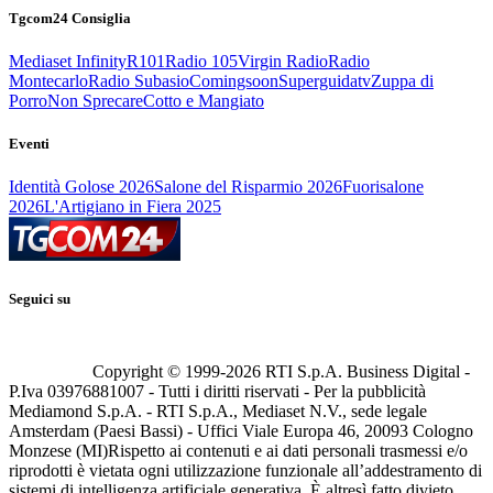
Tgcom24 Consiglia
Mediaset Infinity
R101
Radio 105
Virgin Radio
Radio
Montecarlo
Radio Subasio
Comingsoon
Superguidatv
Zuppa di
Porro
Non Sprecare
Cotto e Mangiato
Eventi
Identità Golose 2026
Salone del Risparmio 2026
Fuorisalone
2026
L'Artigiano in Fiera 2025
Seguici su
Copyright © 1999-
2026
RTI S.p.A. Business Digital -
P.Iva 03976881007 - Tutti i diritti riservati - Per la pubblicità
Mediamond S.p.A. - RTI S.p.A., Mediaset N.V., sede legale
Amsterdam (Paesi Bassi) - Uffici Viale Europa 46, 20093 Cologno
Monzese (MI)
Rispetto ai contenuti e ai dati personali trasmessi e/o
riprodotti è vietata ogni utilizzazione funzionale all’addestramento di
sistemi di intelligenza artificiale generativa. È altresì fatto divieto