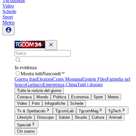
TgcomMag
Video
Schede
Sport
Meteo
In evidenza
Mostra tutti
Nascondi
Guerra Iran
Elezioni
Crans Montana
Epstein Files
Famiglia nel
bosco
Garlasco
Emergenza Clima
Tutti i dossier
Tutte le notizie del giorno
Cronaca
Mondo
Politica
Economia
Sport
Meteo
Video
Foto
Infografiche
Schede
Tv & Spettacolo
TgcomLab
TgcomMag
TgTech
Lifestyle
Oroscopo
Salute
Skuola
Cultura
Animali
Speciali
Chi siamo