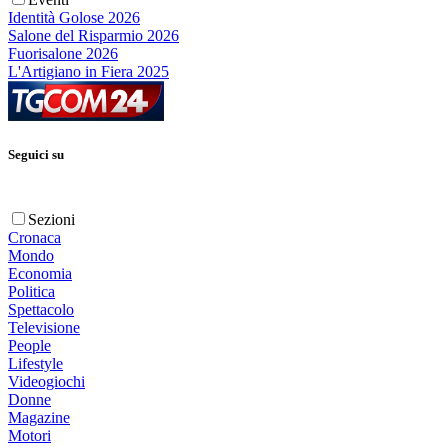
Identità Golose 2026
Salone del Risparmio 2026
Fuorisalone 2026
L'Artigiano in Fiera 2025
Seguici su
Sezioni
Cronaca
Mondo
Economia
Politica
Spettacolo
Televisione
People
Lifestyle
Videogiochi
Donne
Magazine
Motori