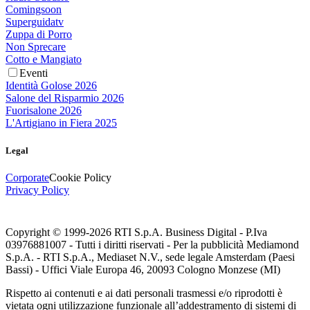
Comingsoon
Superguidatv
Zuppa di Porro
Non Sprecare
Cotto e Mangiato
Eventi
Identità Golose 2026
Salone del Risparmio 2026
Fuorisalone 2026
L'Artigiano in Fiera 2025
Legal
Corporate
Cookie Policy
Privacy Policy
Copyright © 1999-
2026
RTI S.p.A. Business Digital - P.Iva
03976881007 - Tutti i diritti riservati - Per la pubblicità Mediamond
S.p.A. - RTI S.p.A., Mediaset N.V., sede legale Amsterdam (Paesi
Bassi) - Uffici Viale Europa 46, 20093 Cologno Monzese (MI)
Rispetto ai contenuti e ai dati personali trasmessi e/o riprodotti è
vietata ogni utilizzazione funzionale all’addestramento di sistemi di