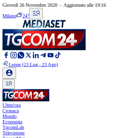
Giovedì 26 Novembre 2020
-
Aggiornato alle
19:16
Milano
24°
Leone
(23 Lug - 23 Ago)
Ultim'ora
Cronaca
Mondo
Economia
TgcomLab
Televisione