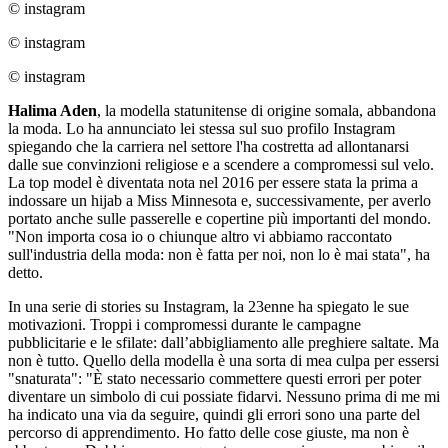
© instagram
© instagram
© instagram
Halima Aden
, la modella statunitense di origine somala, abbandona
la moda. Lo ha annunciato lei stessa sul suo profilo Instagram
spiegando che la carriera nel settore l'ha costretta ad allontanarsi
dalle sue convinzioni religiose e a scendere a compromessi sul velo.
La top model è diventata nota nel 2016 per essere stata la prima a
indossare un hijab a Miss Minnesota e, successivamente, per averlo
portato anche sulle passerelle e copertine più importanti del mondo.
"Non importa cosa io o chiunque altro vi abbiamo raccontato
sull'industria della moda: non è fatta per noi, non lo è mai stata", ha
detto.
In una serie di stories su Instagram, la 23enne ha spiegato le sue
motivazioni. Troppi i compromessi durante le campagne
pubblicitarie e le sfilate: dall’abbigliamento alle preghiere saltate. Ma
non è tutto. Quello della modella è una sorta di mea culpa per essersi
"snaturata": "È stato necessario commettere questi errori per poter
diventare un simbolo di cui possiate fidarvi. Nessuno prima di me mi
ha indicato una via da seguire, quindi gli errori sono una parte del
percorso di apprendimento. Ho fatto delle cose giuste, ma non è