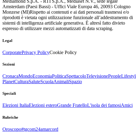
Mediamond S.p.A. - RTI S.p.A., Mediaset N.V., sede legale
Amsterdam (Paesi Bassi) - Uffici Viale Europa 46, 20093 Cologno
Monzese (MI)
Rispetto ai contenuti e ai dati personali trasmessi e/o
riprodotti è vietata ogni utilizzazione funzionale all’addestramento di
sistemi di intelligenza artificiale generativa. È altresì fatto divieto
espresso di utilizzare mezzi automatizzati di data scraping.
Legal
Corporate
Privacy Policy
Cookie Policy
Sezioni
Cronaca
Mondo
Economia
Politica
Spettacolo
Televisione
People
Lifestyl
Planet
Cultura
Salute
Scuola
Animali
Spazio
Speciali
Elezioni Italia
Elezioni estero
Grande Fratello
L'isola dei famosi
Amici
Rubriche
Oroscopo
#tgcom24amarcord