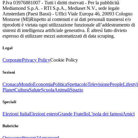
P.Iva 03976881007 - Tutti i diritti riservati - Per la pubblicità
Mediamond S.p.A. - RTI S.p.A., Mediaset N.V., sede legale
Amsterdam (Paesi Bassi) - Uffici Viale Europa 46, 20093 Cologno
Monzese (MI)
Rispetto ai contenuti e ai dati personali trasmessi e/o
riprodotti è vietata ogni utilizzazione funzionale all’addestramento di
sistemi di intelligenza artificiale generativa. È altresì fatto divieto
espresso di utilizzare mezzi automatizzati di data scraping.
Legal
Corporate
Privacy Policy
Cookie Policy
Sezioni
Cronaca
Mondo
Economia
Politica
Spettacolo
Televisione
People
Lifestyl
Planet
Cultura
Salute
Scuola
Animali
Spazio
Speciali
Elezioni Italia
Elezioni estero
Grande Fratello
L'isola dei famosi
Amici
Rubriche
Oroscopo
#tgcom24amarcord