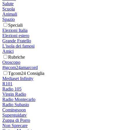
Salute
Scuola
Animali
Spazio
Speciali
Elezioni Italia
Elezioni estero
Grande Fratello
L'isola dei famosi
Amici
Rubriche
Oroscopo
#tgcom24amarcord
Tgcom24 Consiglia
Mediaset Infinity
R101
Radio 105
Virgin Radio
Radio Montecarlo
Radio Subasio
Comingsoon
Superguidatv
Zuppa di Porro
Non Sprecare