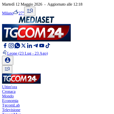
Martedì 12 Maggio 2026
-
Aggiornato alle
12:18
Milano
27°
Leone
(23 Lug - 23 Ago)
Ultim'ora
Cronaca
Mondo
Economia
TgcomLab
Televisione