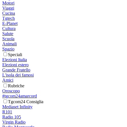
Motori
Viaggi
Cucina
Tgtech
E-Planet
Cultura
Salute
Scuola
Animali
Spazio
Speciali
Elezioni Italia
Elezioni estero
Grande Fratello
L'isola dei famosi
Amici
Rubriche
Oroscopo
#tgcom24amarcord
Tgcom24 Consiglia
Mediaset Infinity
R101
Radio 105
Virgin Radio