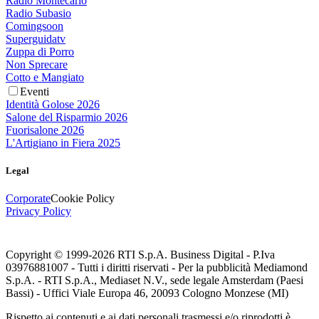
Radio Montecarlo
Radio Subasio
Comingsoon
Superguidatv
Zuppa di Porro
Non Sprecare
Cotto e Mangiato
Eventi
Identità Golose 2026
Salone del Risparmio 2026
Fuorisalone 2026
L'Artigiano in Fiera 2025
Legal
Corporate
Cookie Policy
Privacy Policy
Copyright © 1999-
2026
RTI S.p.A. Business Digital - P.Iva
03976881007 - Tutti i diritti riservati - Per la pubblicità Mediamond
S.p.A. - RTI S.p.A., Mediaset N.V., sede legale Amsterdam (Paesi
Bassi) - Uffici Viale Europa 46, 20093 Cologno Monzese (MI)
Rispetto ai contenuti e ai dati personali trasmessi e/o riprodotti è