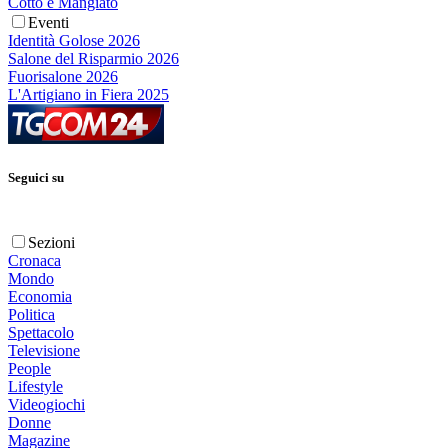
Cotto e Mangiato
Eventi
Identità Golose 2026
Salone del Risparmio 2026
Fuorisalone 2026
L'Artigiano in Fiera 2025
Seguici su
Sezioni
Cronaca
Mondo
Economia
Politica
Spettacolo
Televisione
People
Lifestyle
Videogiochi
Donne
Magazine