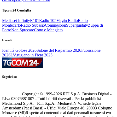
Tgcom24 Consiglia
Mediaset Infinity
R101
Radio 105
Virgin Radio
Radio
Montecarlo
Radio Subasio
Comingsoon
Superguidatv
Zuppa di
Porro
Non Sprecare
Cotto e Mangiato
Eventi
Identità Golose 2026
Salone del Risparmio 2026
Fuorisalone
2026
L'Artigiano in Fiera 2025
Seguici su
Copyright © 1999-
2026
RTI S.p.A. Business Digital -
P.Iva 03976881007 - Tutti i diritti riservati - Per la pubblicità
Mediamond S.p.A. - RTI S.p.A., Mediaset N.V., sede legale
Amsterdam (Paesi Bassi) - Uffici Viale Europa 46, 20093 Cologno
Monzese (MI)
Rispetto ai contenuti e ai dati personali trasmessi e/o