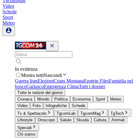
TgcomMag
Video
Schede
Sport
Meteo
In evidenza
Mostra tutti
Nascondi
Guerra Iran
Elezioni
Crans Montana
Epstein Files
Famiglia nel
bosco
Garlasco
Emergenza Clima
Tutti i dossier
Tutte le notizie del giorno
Cronaca
Mondo
Politica
Economia
Sport
Meteo
Video
Foto
Infografiche
Schede
Tv & Spettacolo
TgcomLab
TgcomMag
TgTech
Lifestyle
Oroscopo
Salute
Skuola
Cultura
Animali
Speciali
Chi siamo