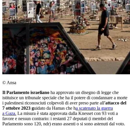
© Ansa
Il Parlamento israeliano
ha approvato un disegno di legge che
istituisce un tribunale speciale che ha il potere di condannare a morte
i palestinesi riconosciuti colpevoli di aver preso parte all
'attacco del
7 ottobre 2023 g
uidato da Hamas che h
a scatenato la guerra
a Gaza.
La misura è stata approvata dalla Knesset con 93 voti a
favore e nessun contrario: i restanti 27 deputati (i membri del
Parlamento sono 120, ndr) erano assenti o si sono astenuti dal voto.