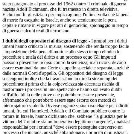
stato paragonato al processo del 1962 contro il criminale di guerra
nazista Adolf Eichmann, che fu trasmesso in diretta televisiva.
Eichmann fu giustiziato per impiccagione, l'ultima volta che la pena
di morte fu eseguita in Israele, anche se tecnicamente la pena
capitale rimane in vigore per atti di genocidio, spionaggio in tempo
di guerra e alcuni reati di terrorismo.
I dubbi degli oppositori al disegno di legge -
I gruppi per i diritti
umani hanno criticato la misura, sostenendo che renda troppo facile
l'imposizione della pena di morte e allo stesso tempo elimina le
procedure a tutela del diritto a un processo equo.Gli imputati
possono presentare ricorso contro la sentenza, ma i ricorsi devono
essere esaminati da una Corte d'appello speciale e separata, anziché
dalle normali Corti d'appello. Gli oppositori del disegno di legge
sostengono inoltre che la trasmissione in diretta streaming dei
procedimenti prima che la colpevolezza sia accertata rischia di
trasformare i processi in uno spettacolo e hanno sollevato dubbi
sull'affidabilità delle prove che potrebbero essere presentate,
affermando che potrebbero essere state estorte con metodi di
interrogatorio violenti. Diverse organizzazioni israeliane per i diritti
umani, fra cui Hamoked, Adalah e il Comitato pubblico contro la
tortura in Israele, hanno dichiarato che, sebbene "la giustizia per le
vittime del 7 ottobre sia un imperativo legittimo e urgente", qualsiasi
responsabilità per i crimini "deve essere perseguita attraverso un
processo che includa, anziché abbandonare, i principi di giustizia".