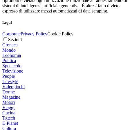
riprodotti è vietata ogni utilizzazione funzionale all’addestramento di
sistemi di intelligenza artificiale generativa. È altresì fatto divieto
espresso di utilizzare mezzi automatizzati di data scraping.
Legal
Corporate
Privacy Policy
Cookie Policy
Sezioni
Cronaca
Mondo
Economia
Politica
Spettacolo
Televisione
People
Lifestyle
Videogiochi
Donne
Magazine
Motori
Viaggi
Cucina
Tgtech
E-Planet
Cultura