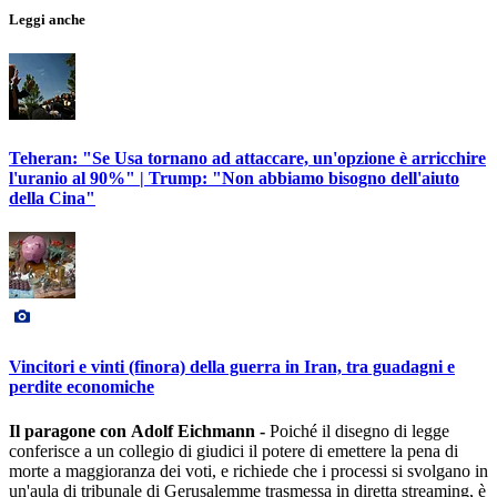
Leggi anche
Teheran: "Se Usa tornano ad attaccare, un'opzione è arricchire
l'uranio al 90%" | Trump: "Non abbiamo bisogno dell'aiuto
della Cina"
Vincitori e vinti (finora) della guerra in Iran, tra guadagni e
perdite economiche
Il paragone con Adolf Eichmann -
Poiché il disegno di legge
conferisce a un collegio di giudici il potere di emettere la pena di
morte a maggioranza dei voti, e richiede che i processi si svolgano in
un'aula di tribunale di Gerusalemme trasmessa in diretta streaming, è