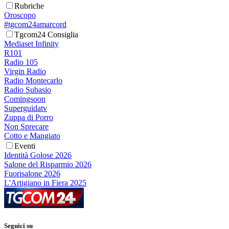
Rubriche
Oroscopo
#tgcom24amarcord
Tgcom24 Consiglia
Mediaset Infinity
R101
Radio 105
Virgin Radio
Radio Montecarlo
Radio Subasio
Comingsoon
Superguidatv
Zuppa di Porro
Non Sprecare
Cotto e Mangiato
Eventi
Identità Golose 2026
Salone del Risparmio 2026
Fuorisalone 2026
L'Artigiano in Fiera 2025
Seguici su