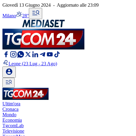
Giovedì 13 Giugno 2024
-
Aggiornato alle
23:09
Milano
28°
Leone
(23 Lug - 23 Ago)
Ultim'ora
Cronaca
Mondo
Economia
TgcomLab
Televisione