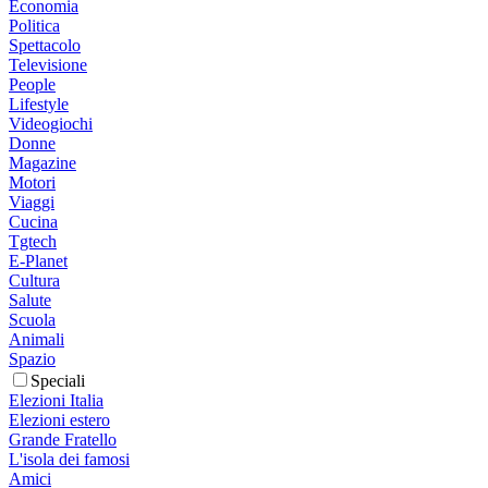
Economia
Politica
Spettacolo
Televisione
People
Lifestyle
Videogiochi
Donne
Magazine
Motori
Viaggi
Cucina
Tgtech
E-Planet
Cultura
Salute
Scuola
Animali
Spazio
Speciali
Elezioni Italia
Elezioni estero
Grande Fratello
L'isola dei famosi
Amici