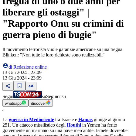
tregua di uno o due anni per
liberare gli ostaggi" |
"Rapporto Onu su crimini di
guerra pieno di bugie"
Il movimento terrorista vuole garanzie americane su una tregua.
Blinken: "Non tutte le loro richieste sono realizzabili"
di
Redazione online
13 Giu 2024 - 23:09
13 Giu 2024 - 23:09
Segui
su
Seguici su
whatsapp
discover
La
guerra in Medioriente
tra Israele e
Hamas
giunge al giorno
251. Un attacco missilistico degli
Houthi
in Yemen ha ferito
gravemente un marinaio su una nave mercantile. Israele dovrebbe
pagare il prezzo di un cessate il fuoco di "uno o due anni" nella