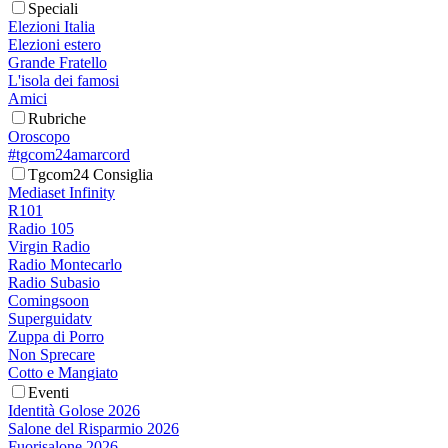
Speciali
Elezioni Italia
Elezioni estero
Grande Fratello
L'isola dei famosi
Amici
Rubriche
Oroscopo
#tgcom24amarcord
Tgcom24 Consiglia
Mediaset Infinity
R101
Radio 105
Virgin Radio
Radio Montecarlo
Radio Subasio
Comingsoon
Superguidatv
Zuppa di Porro
Non Sprecare
Cotto e Mangiato
Eventi
Identità Golose 2026
Salone del Risparmio 2026
Fuorisalone 2026