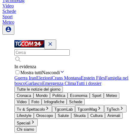
TgcomMag
Video
Schede
Sport
Meteo
In evidenza
Mostra tutti
Nascondi
Guerra Iran
Elezioni
Crans Montana
Epstein Files
Famiglia nel
bosco
Garlasco
Emergenza Clima
Tutti i dossier
Tutte le notizie del giorno
Cronaca
Mondo
Politica
Economia
Sport
Meteo
Video
Foto
Infografiche
Schede
Tv & Spettacolo
TgcomLab
TgcomMag
TgTech
Lifestyle
Oroscopo
Salute
Skuola
Cultura
Animali
Speciali
Chi siamo