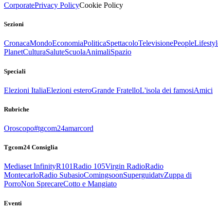
Corporate
Privacy Policy
Cookie Policy
Sezioni
Cronaca
Mondo
Economia
Politica
Spettacolo
Televisione
People
Lifestyl
Planet
Cultura
Salute
Scuola
Animali
Spazio
Speciali
Elezioni Italia
Elezioni estero
Grande Fratello
L'isola dei famosi
Amici
Rubriche
Oroscopo
#tgcom24amarcord
Tgcom24 Consiglia
Mediaset Infinity
R101
Radio 105
Virgin Radio
Radio
Montecarlo
Radio Subasio
Comingsoon
Superguidatv
Zuppa di
Porro
Non Sprecare
Cotto e Mangiato
Eventi