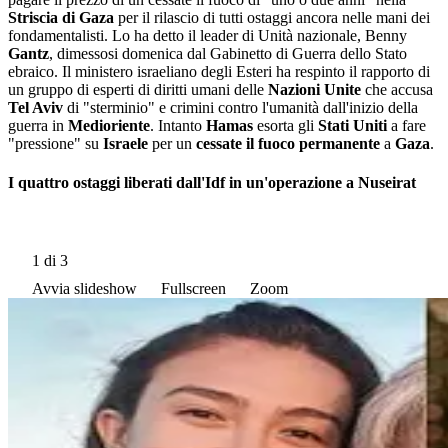
Striscia di Gaza
per il rilascio di tutti ostaggi ancora nelle mani dei
fondamentalisti. Lo ha detto il leader di Unità nazionale, Benny
Gantz
, dimessosi domenica dal Gabinetto di Guerra dello Stato
ebraico. Il ministero israeliano degli Esteri ha respinto il rapporto di
un gruppo di esperti di diritti umani delle
Nazioni Unite
che accusa
Tel Aviv
di "sterminio" e crimini contro l'umanità dall'inizio della
guerra in
Medioriente
. Intanto
Hamas
esorta gli
Stati Uniti
a fare
"pressione" su
Israele
per un
cessate il fuoco permanente
a
Gaza
.
I quattro ostaggi liberati dall'Idf in un'operazione a Nuseirat
1
di 3
Avvia slideshow
Fullscreen
Zoom