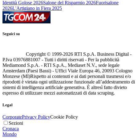
Identità Golose 2026
Salone del Risparmio 2026
Fuorisalone
2026
L'Artigiano in Fiera 2025
Seguici su
Copyright © 1999-
2026
RTI S.p.A. Business Digital -
P.Iva 03976881007 - Tutti i diritti riservati - Per la pubblicità
Mediamond S.p.A. - RTI S.p.A., Mediaset N.V., sede legale
Amsterdam (Paesi Bassi) - Uffici Viale Europa 46, 20093 Cologno
Monzese (MI)
Rispetto ai contenuti e ai dati personali trasmessi e/o
riprodotti è vietata ogni utilizzazione funzionale all’addestramento di
sistemi di intelligenza artificiale generativa. È altresì fatto divieto
espresso di utilizzare mezzi automatizzati di data scraping.
Legal
Corporate
Privacy Policy
Cookie Policy
Sezioni
Cronaca
Mondo