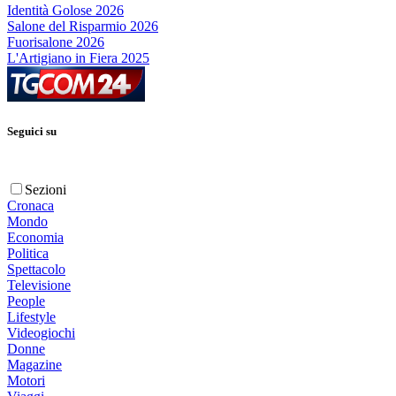
Identità Golose 2026
Salone del Risparmio 2026
Fuorisalone 2026
L'Artigiano in Fiera 2025
Seguici su
Sezioni
Cronaca
Mondo
Economia
Politica
Spettacolo
Televisione
People
Lifestyle
Videogiochi
Donne
Magazine
Motori