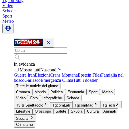
TgcomMag
Video
Schede
Sport
Meteo
In evidenza
Mostra tutti
Nascondi
Guerra Iran
Elezioni
Crans Montana
Epstein Files
Famiglia nel
bosco
Garlasco
Emergenza Clima
Tutti i dossier
Tutte le notizie del giorno
Cronaca
Mondo
Politica
Economia
Sport
Meteo
Video
Foto
Infografiche
Schede
Tv & Spettacolo
TgcomLab
TgcomMag
TgTech
Lifestyle
Oroscopo
Salute
Skuola
Cultura
Animali
Speciali
Chi siamo