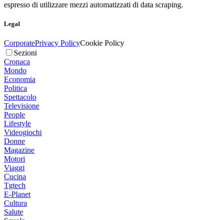
espresso di utilizzare mezzi automatizzati di data scraping.
Legal
Corporate
Privacy Policy
Cookie Policy
Sezioni
Cronaca
Mondo
Economia
Politica
Spettacolo
Televisione
People
Lifestyle
Videogiochi
Donne
Magazine
Motori
Viaggi
Cucina
Tgtech
E-Planet
Cultura
Salute