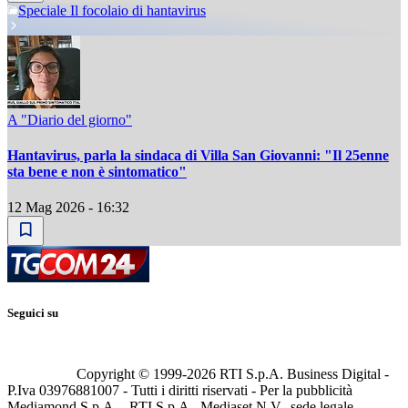
Speciale Il focolaio di hantavirus
A "Diario del giorno"
Hantavirus, parla la sindaca di Villa San Giovanni: "Il 25enne
sta bene e non è sintomatico"
12 Mag 2026 - 16:32
Seguici su
Copyright © 1999-
2026
RTI S.p.A. Business Digital -
P.Iva 03976881007 - Tutti i diritti riservati - Per la pubblicità
Mediamond S.p.A. - RTI S.p.A., Mediaset N.V., sede legale