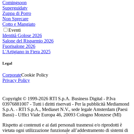
Comingsoon
Superguidatv
Zuppa di Porro
Non Sprecare
Cotto e Mangiato
Eventi
Identità Golose 2026
Salone del Risparmio 2026
Fuorisalone 2026
L'Artigiano in Fiera 2025
Legal
Corporate
Cookie Policy
Privacy Policy
Copyright © 1999-
2026
RTI S.p.A. Business Digital - P.Iva
03976881007 - Tutti i diritti riservati - Per la pubblicità Mediamond
S.p.A. - RTI S.p.A., Mediaset N.V., sede legale Amsterdam (Paesi
Bassi) - Uffici Viale Europa 46, 20093 Cologno Monzese (MI)
Rispetto ai contenuti e ai dati personali trasmessi e/o riprodotti è
vietata ogni utilizzazione funzionale all’addestramento di sistemi di