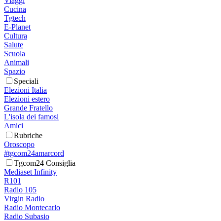
Viaggi
Cucina
Tgtech
E-Planet
Cultura
Salute
Scuola
Animali
Spazio
Speciali
Elezioni Italia
Elezioni estero
Grande Fratello
L'isola dei famosi
Amici
Rubriche
Oroscopo
#tgcom24amarcord
Tgcom24 Consiglia
Mediaset Infinity
R101
Radio 105
Virgin Radio
Radio Montecarlo
Radio Subasio