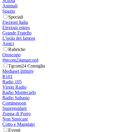
Scuola
Animali
Spazio
Speciali
Elezioni Italia
Elezioni estero
Grande Fratello
L'isola dei famosi
Amici
Rubriche
Oroscopo
#tgcom24amarcord
Tgcom24 Consiglia
Mediaset Infinity
R101
Radio 105
Virgin Radio
Radio Montecarlo
Radio Subasio
Comingsoon
Superguidatv
Zuppa di Porro
Non Sprecare
Cotto e Mangiato
Eventi