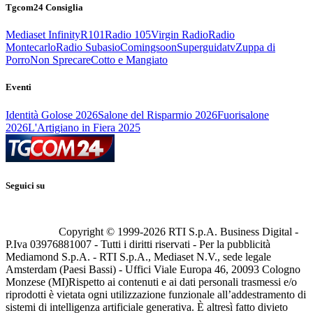
Tgcom24 Consiglia
Mediaset Infinity
R101
Radio 105
Virgin Radio
Radio
Montecarlo
Radio Subasio
Comingsoon
Superguidatv
Zuppa di
Porro
Non Sprecare
Cotto e Mangiato
Eventi
Identità Golose 2026
Salone del Risparmio 2026
Fuorisalone
2026
L'Artigiano in Fiera 2025
Seguici su
Copyright © 1999-
2026
RTI S.p.A. Business Digital -
P.Iva 03976881007 - Tutti i diritti riservati - Per la pubblicità
Mediamond S.p.A. - RTI S.p.A., Mediaset N.V., sede legale
Amsterdam (Paesi Bassi) - Uffici Viale Europa 46, 20093 Cologno
Monzese (MI)
Rispetto ai contenuti e ai dati personali trasmessi e/o
riprodotti è vietata ogni utilizzazione funzionale all’addestramento di
sistemi di intelligenza artificiale generativa. È altresì fatto divieto