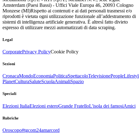
Amsterdam (Paesi Bassi) - Uffici Viale Europa 46, 20093 Cologno
Monzese (MI)
Rispetto ai contenuti e ai dati personali trasmessi e/o
riprodotti è vietata ogni utilizzazione funzionale all’addestramento di
sistemi di intelligenza artificiale generativa. È altresì fatto divieto
espresso di utilizzare mezzi automatizzati di data scraping.
Legal
Corporate
Privacy Policy
Cookie Policy
Sezioni
Cronaca
Mondo
Economia
Politica
Spettacolo
Televisione
People
Lifestyl
Planet
Cultura
Salute
Scuola
Animali
Spazio
Speciali
Elezioni Italia
Elezioni estero
Grande Fratello
L'isola dei famosi
Amici
Rubriche
Oroscopo
#tgcom24amarcord