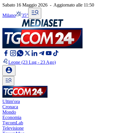
Sabato 16 Maggio 2026
-
Aggiornato alle
11:50
Milano
35°
Leone
(23 Lug - 23 Ago)
Ultim'ora
Cronaca
Mondo
Economia
TgcomLab
Televisione