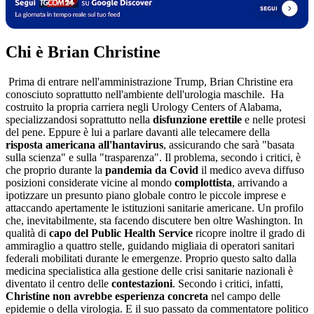
Chi è Brian Christine
Prima di entrare nell'amministrazione Trump, Brian Christine era
conosciuto soprattutto nell'ambiente dell'urologia maschile. Ha
costruito la propria carriera negli Urology Centers of Alabama,
specializzandosi soprattutto nella
disfunzione erettile
e nelle protesi
del pene. Eppure è lui a parlare davanti alle telecamere della
risposta americana all'hantavirus
, assicurando che sarà "basata
sulla scienza" e sulla "trasparenza". Il problema, secondo i critici, è
che proprio durante la
pandemia da Covid
il medico aveva diffuso
posizioni considerate vicine al mondo
complottista
, arrivando a
ipotizzare un presunto piano globale contro le piccole imprese e
attaccando apertamente le istituzioni sanitarie americane. Un profilo
che, inevitabilmente, sta facendo discutere ben oltre Washington. In
qualità di
capo del Public Health Service
ricopre inoltre il grado di
ammiraglio a quattro stelle, guidando migliaia di operatori sanitari
federali mobilitati durante le emergenze. Proprio questo salto dalla
medicina specialistica alla gestione delle crisi sanitarie nazionali è
diventato il centro delle
contestazioni
. Secondo i critici, infatti,
Christine non avrebbe esperienza concreta
nel campo delle
epidemie o della virologia. E il suo passato da commentatore politico