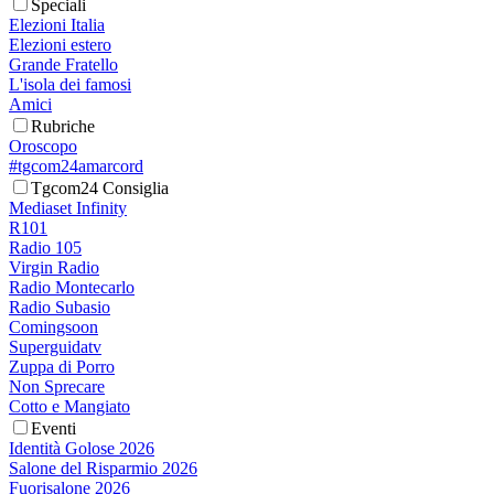
Speciali
Elezioni Italia
Elezioni estero
Grande Fratello
L'isola dei famosi
Amici
Rubriche
Oroscopo
#tgcom24amarcord
Tgcom24 Consiglia
Mediaset Infinity
R101
Radio 105
Virgin Radio
Radio Montecarlo
Radio Subasio
Comingsoon
Superguidatv
Zuppa di Porro
Non Sprecare
Cotto e Mangiato
Eventi
Identità Golose 2026
Salone del Risparmio 2026
Fuorisalone 2026