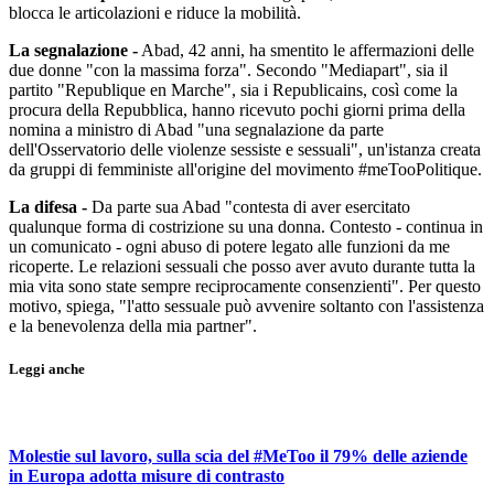
blocca le articolazioni e riduce la mobilità.
La segnalazione -
Abad, 42 anni, ha smentito le affermazioni delle
due donne "con la massima forza". Secondo "Mediapart", sia il
partito "Republique en Marche", sia i Republicains, così come la
procura della Repubblica, hanno ricevuto pochi giorni prima della
nomina a ministro di Abad "una segnalazione da parte
dell'Osservatorio delle violenze sessiste e sessuali", un'istanza creata
da gruppi di femministe all'origine del movimento #meTooPolitique.
La difesa -
Da parte sua Abad "contesta di aver esercitato
qualunque forma di costrizione su una donna. Contesto - continua in
un comunicato - ogni abuso di potere legato alle funzioni da me
ricoperte. Le relazioni sessuali che posso aver avuto durante tutta la
mia vita sono state sempre reciprocamente consenzienti". Per questo
motivo, spiega, "l'atto sessuale può avvenire soltanto con l'assistenza
e la benevolenza della mia partner".
Leggi anche
Molestie sul lavoro, sulla scia del #MeToo il 79% delle aziende
in Europa adotta misure di contrasto