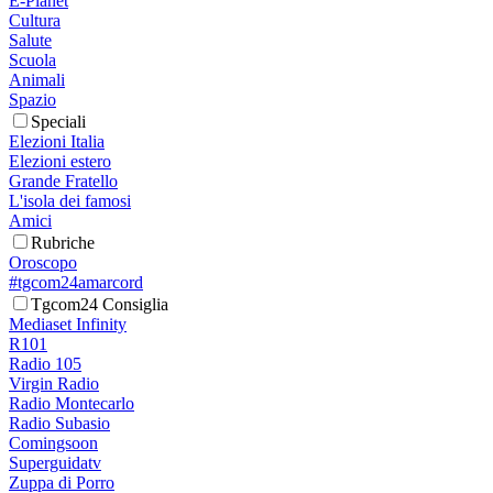
E-Planet
Cultura
Salute
Scuola
Animali
Spazio
Speciali
Elezioni Italia
Elezioni estero
Grande Fratello
L'isola dei famosi
Amici
Rubriche
Oroscopo
#tgcom24amarcord
Tgcom24 Consiglia
Mediaset Infinity
R101
Radio 105
Virgin Radio
Radio Montecarlo
Radio Subasio
Comingsoon
Superguidatv
Zuppa di Porro