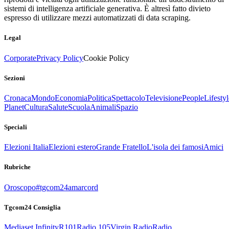
sistemi di intelligenza artificiale generativa. È altresì fatto divieto
espresso di utilizzare mezzi automatizzati di data scraping.
Legal
Corporate
Privacy Policy
Cookie Policy
Sezioni
Cronaca
Mondo
Economia
Politica
Spettacolo
Televisione
People
Lifestyl
Planet
Cultura
Salute
Scuola
Animali
Spazio
Speciali
Elezioni Italia
Elezioni estero
Grande Fratello
L'isola dei famosi
Amici
Rubriche
Oroscopo
#tgcom24amarcord
Tgcom24 Consiglia
Mediaset Infinity
R101
Radio 105
Virgin Radio
Radio