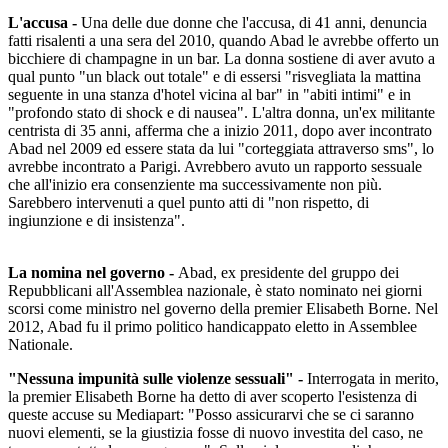
L'accusa -
Una delle due donne che l'accusa, di 41 anni, denuncia
fatti risalenti a una sera del 2010, quando Abad le avrebbe offerto un
bicchiere di champagne in un bar. La donna sostiene di aver avuto a
qual punto "un black out totale" e di essersi "risvegliata la mattina
seguente in una stanza d'hotel vicina al bar" in "abiti intimi" e in
"profondo stato di shock e di nausea". L'altra donna, un'ex militante
centrista di 35 anni, afferma che a inizio 2011, dopo aver incontrato
Abad nel 2009 ed essere stata da lui "corteggiata attraverso sms", lo
avrebbe incontrato a Parigi. Avrebbero avuto un rapporto sessuale
che all'inizio era consenziente ma successivamente non più.
Sarebbero intervenuti a quel punto atti di "non rispetto, di
ingiunzione e di insistenza".
La nomina nel governo -
Abad, ex presidente del gruppo dei
Repubblicani all'Assemblea nazionale, è stato nominato nei giorni
scorsi come ministro nel governo della premier Elisabeth Borne. Nel
2012, Abad fu il primo politico handicappato eletto in Assemblee
Nationale.
"Nessuna impunità sulle violenze sessuali" -
Interrogata in merito,
la premier Elisabeth Borne ha detto di aver scoperto l'esistenza di
queste accuse su Mediapart: "Posso assicurarvi che se ci saranno
nuovi elementi, se la giustizia fosse di nuovo investita del caso, ne