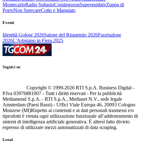
Montecarlo
Radio Subasio
Comingsoon
Superguidatv
Zuppa di
Porro
Non Sprecare
Cotto e Mangiato
Eventi
Identità Golose 2026
Salone del Risparmio 2026
Fuorisalone
2026
L'Artigiano in Fiera 2025
Seguici su
Copyright © 1999-
2026
RTI S.p.A. Business Digital -
P.Iva 03976881007 - Tutti i diritti riservati - Per la pubblicità
Mediamond S.p.A. - RTI S.p.A., Mediaset N.V., sede legale
Amsterdam (Paesi Bassi) - Uffici Viale Europa 46, 20093 Cologno
Monzese (MI)
Rispetto ai contenuti e ai dati personali trasmessi e/o
riprodotti è vietata ogni utilizzazione funzionale all’addestramento di
sistemi di intelligenza artificiale generativa. È altresì fatto divieto
espresso di utilizzare mezzi automatizzati di data scraping.
Legal