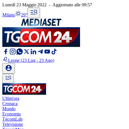
Lunedì 23 Maggio 2022
-
Aggiornato alle
09:57
Milano
29°
Leone
(23 Lug - 23 Ago)
Ultim'ora
Cronaca
Mondo
Economia
TgcomLab
Televisione