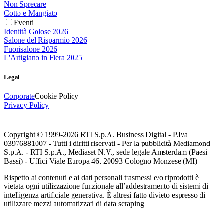
Non Sprecare
Cotto e Mangiato
Eventi
Identità Golose 2026
Salone del Risparmio 2026
Fuorisalone 2026
L'Artigiano in Fiera 2025
Legal
Corporate
Cookie Policy
Privacy Policy
Copyright © 1999-
2026
RTI S.p.A. Business Digital - P.Iva
03976881007 - Tutti i diritti riservati - Per la pubblicità Mediamond
S.p.A. - RTI S.p.A., Mediaset N.V., sede legale Amsterdam (Paesi
Bassi) - Uffici Viale Europa 46, 20093 Cologno Monzese (MI)
Rispetto ai contenuti e ai dati personali trasmessi e/o riprodotti è
vietata ogni utilizzazione funzionale all’addestramento di sistemi di
intelligenza artificiale generativa. È altresì fatto divieto espresso di
utilizzare mezzi automatizzati di data scraping.