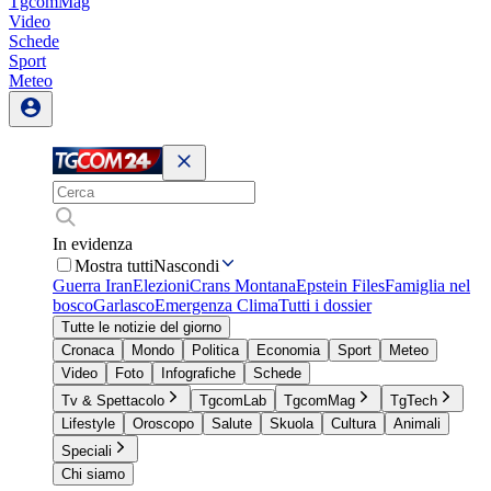
TgcomMag
Video
Schede
Sport
Meteo
In evidenza
Mostra tutti
Nascondi
Guerra Iran
Elezioni
Crans Montana
Epstein Files
Famiglia nel
bosco
Garlasco
Emergenza Clima
Tutti i dossier
Tutte le notizie del giorno
Cronaca
Mondo
Politica
Economia
Sport
Meteo
Video
Foto
Infografiche
Schede
Tv & Spettacolo
TgcomLab
TgcomMag
TgTech
Lifestyle
Oroscopo
Salute
Skuola
Cultura
Animali
Speciali
Chi siamo