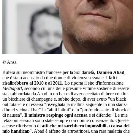
© Ansa
Bufera sul neoministro francese per la Solidarietà,
Damien Abad
,
che è stato accusato da due donne di violenza sessuale. I
fatti
risalirebbero al 2010 e al 2011
. Lo riporta il sito d'informazione
Mediapart
, secondo cui una delle presunte vittime sostiene di essere
stata abbordata da Abad in un bar e di aver accettato di bere con lui
un bicchiere di champagne e, subito dopo, di aver avuto "un black
out totale" e di essersi "risvegliata la mattina seguente in una stanza
d'hotel vicina al bar" in "abiti intimi" e in "profondo stato di shock e
di nausea".
Il ministro respinge ogni accusa
e si difende: "Le mie
relazioni sessuali sono state sempre con donne consenzienti. Queste
accuse riferiscono di
atti che mi sarebbero impossibili a causa del
mio handicap
". Abad è affetto da artrogriposi, una rara malattia che