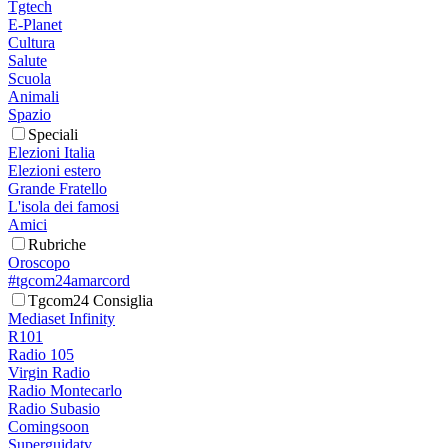
Tgtech
E-Planet
Cultura
Salute
Scuola
Animali
Spazio
Speciali
Elezioni Italia
Elezioni estero
Grande Fratello
L'isola dei famosi
Amici
Rubriche
Oroscopo
#tgcom24amarcord
Tgcom24 Consiglia
Mediaset Infinity
R101
Radio 105
Virgin Radio
Radio Montecarlo
Radio Subasio
Comingsoon
Superguidatv