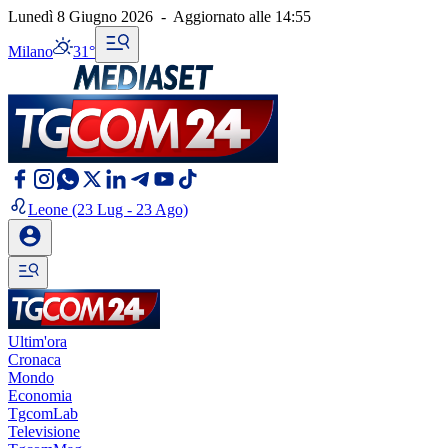
Lunedì 8 Giugno 2026
-
Aggiornato alle
14:55
Milano
31°
Leone
(23 Lug - 23 Ago)
Ultim'ora
Cronaca
Mondo
Economia
TgcomLab
Televisione