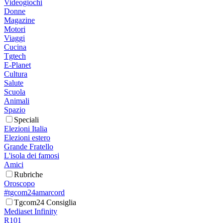
Videogiochi
Donne
Magazine
Motori
Viaggi
Cucina
Tgtech
E-Planet
Cultura
Salute
Scuola
Animali
Spazio
Speciali
Elezioni Italia
Elezioni estero
Grande Fratello
L'isola dei famosi
Amici
Rubriche
Oroscopo
#tgcom24amarcord
Tgcom24 Consiglia
Mediaset Infinity
R101