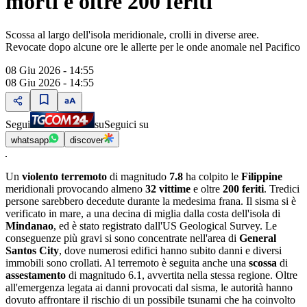
morti e oltre 200 feriti
Scossa al largo dell'isola meridionale, crolli in diverse aree.
Revocate dopo alcune ore le allerte per le onde anomale nel Pacifico
08 Giu 2026 - 14:55
08 Giu 2026 - 14:55
Segui
su
Seguici su
whatsapp
discover
Un
violento terremoto
di magnitudo
7.8
ha colpito le
Filippine
meridionali provocando almeno
32 vittime
e oltre
200 feriti
. Tredici
persone sarebbero decedute durante la medesima frana. Il sisma si è
verificato in mare, a una decina di miglia dalla costa dell'isola di
Mindanao
, ed è stato registrato dall'US Geological Survey. Le
conseguenze più gravi si sono concentrate nell'area di
General
Santos City
, dove numerosi edifici hanno subito danni e diversi
immobili sono crollati. Al terremoto è seguita anche una
scossa
di
assestamento
di magnitudo 6.1, avvertita nella stessa regione. Oltre
all'emergenza legata ai danni provocati dal sisma, le autorità hanno
dovuto affrontare il rischio di un possibile tsunami che ha coinvolto