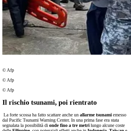
© Afp
© Afp
© Afp
Il rischio tsunami, poi rientrato
La forte scossa ha fatto scattare anche un
allarme tsunami
emesso
dal Pacific Tsunami Warning Center. In una prima fase era stata
segnalata la possibilità di
onde fino a tre metri
lungo alcune coste
delle
Filippine
, con potenziali effetti anche in
Indonesia
,
Taiwan
e