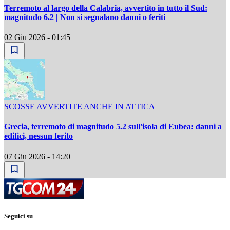
Terremoto al largo della Calabria, avvertito in tutto il Sud:
magnitudo 6.2 | Non si segnalano danni o feriti
02 Giu 2026 - 01:45
SCOSSE AVVERTITE ANCHE IN ATTICA
Grecia, terremoto di magnitudo 5.2 sull'isola di Eubea: danni a
edifici, nessun ferito
07 Giu 2026 - 14:20
Seguici su