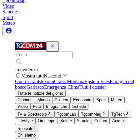
TgcomMag
Video
Schede
Sport
Meteo
In evidenza
Mostra tutti
Nascondi
Guerra Iran
Elezioni
Crans Montana
Epstein Files
Famiglia nel
bosco
Garlasco
Emergenza Clima
Tutti i dossier
Tutte le notizie del giorno
Cronaca
Mondo
Politica
Economia
Sport
Meteo
Video
Foto
Infografiche
Schede
Tv & Spettacolo
TgcomLab
TgcomMag
TgTech
Lifestyle
Oroscopo
Salute
Skuola
Cultura
Animali
Speciali
Chi siamo