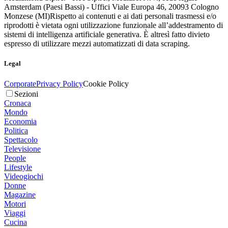
Amsterdam (Paesi Bassi) - Uffici Viale Europa 46, 20093 Cologno
Monzese (MI)
Rispetto ai contenuti e ai dati personali trasmessi e/o
riprodotti è vietata ogni utilizzazione funzionale all’addestramento di
sistemi di intelligenza artificiale generativa. È altresì fatto divieto
espresso di utilizzare mezzi automatizzati di data scraping.
Legal
Corporate
Privacy Policy
Cookie Policy
Sezioni
Cronaca
Mondo
Economia
Politica
Spettacolo
Televisione
People
Lifestyle
Videogiochi
Donne
Magazine
Motori
Viaggi
Cucina