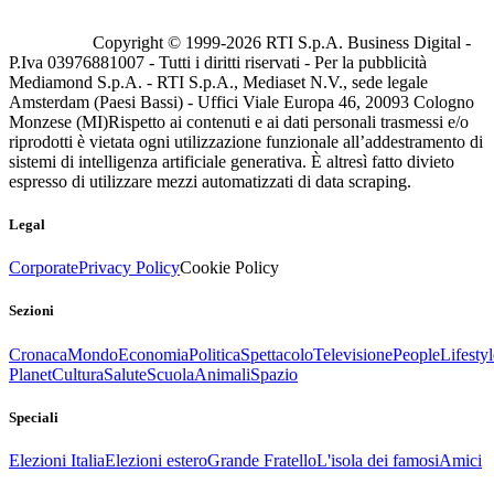
Copyright © 1999-
2026
RTI S.p.A. Business Digital -
P.Iva 03976881007 - Tutti i diritti riservati - Per la pubblicità
Mediamond S.p.A. - RTI S.p.A., Mediaset N.V., sede legale
Amsterdam (Paesi Bassi) - Uffici Viale Europa 46, 20093 Cologno
Monzese (MI)
Rispetto ai contenuti e ai dati personali trasmessi e/o
riprodotti è vietata ogni utilizzazione funzionale all’addestramento di
sistemi di intelligenza artificiale generativa. È altresì fatto divieto
espresso di utilizzare mezzi automatizzati di data scraping.
Legal
Corporate
Privacy Policy
Cookie Policy
Sezioni
Cronaca
Mondo
Economia
Politica
Spettacolo
Televisione
People
Lifestyl
Planet
Cultura
Salute
Scuola
Animali
Spazio
Speciali
Elezioni Italia
Elezioni estero
Grande Fratello
L'isola dei famosi
Amici