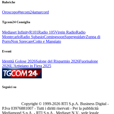
Rubriche
Oroscopo
#tgcom24amarcord
Tgcom24 Consiglia
Mediaset Infinity
R101
Radio 105
Virgin Radio
Radio
Montecarlo
Radio Subasio
Comingsoon
Superguidatv
Zuppa di
Porro
Non Sprecare
Cotto e Mangiato
Eventi
Identità Golose 2026
Salone del Risparmio 2026
Fuorisalone
2026
L'Artigiano in Fiera 2025
Seguici su
Copyright © 1999-
2026
RTI S.p.A. Business Digital -
P.Iva 03976881007 - Tutti i diritti riservati - Per la pubblicità
Mediamond S.p.A. - RTI S.p.A., Mediaset N.V., sede legale