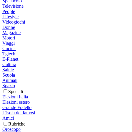
Spettacolo
Televisione
People
Lifestyle
Videogiochi
Donne
Magazine
Motori
Viaggi
Cucina
Tgtech
E-Planet
Cultura
Salute
Scuola
Animali
Spazio
Speciali
Elezioni Italia
Elezioni estero
Grande Fratello
L'isola dei famosi
Amici
Rubriche
Oroscopo