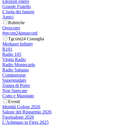
Elezioni estero
Grande Fratello
L'isola dei famosi
Amici
Rubriche
Oroscopo
#tgcom24amarcord
Tgcom24 Consiglia
Mediaset Infinity
R101
Radio 105
Virgin Radio
Radio Montecarlo
Radio Subasio
Comingsoon
Superguidatv
Zuppa di Porro
Non Sprecare
Cotto e Mangiato
Eventi
Identità Golose 2026
Salone del Risparmio 2026
Fuorisalone 2026
L'Artigiano in Fiera 2025