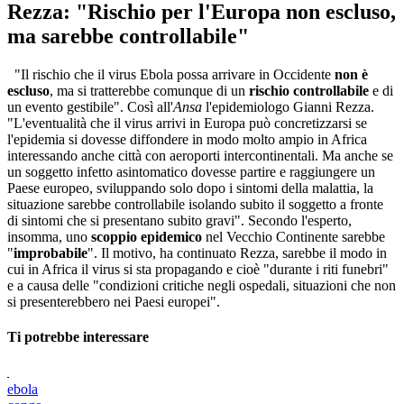
Rezza: "Rischio per l'Europa non escluso,
ma sarebbe controllabile"
"Il rischio che il virus Ebola possa arrivare in Occidente
non è
escluso
, ma si tratterebbe comunque di un
rischio controllabile
e di
un evento gestibile". Così all'
Ansa
l'epidemiologo Gianni Rezza.
"L'eventualità che il virus arrivi in Europa può concretizzarsi se
l'epidemia si dovesse diffondere in modo molto ampio in Africa
interessando anche città con aeroporti intercontinentali. Ma anche se
un soggetto infetto asintomatico dovesse partire e raggiungere un
Paese europeo, sviluppando solo dopo i sintomi della malattia, la
situazione sarebbe controllabile isolando subito il soggetto a fronte
di sintomi che si presentano subito gravi". Secondo l'esperto,
insomma, uno
scoppio epidemico
nel Vecchio Continente sarebbe
"
improbabile
". Il motivo, ha continuato Rezza, sarebbe il modo in
cui in Africa il virus si sta propagando e cioè "durante i riti funebri"
e a causa delle "condizioni critiche negli ospedali, situazioni che non
si presenterebbero nei Paesi europei".
Ti potrebbe interessare
ebola