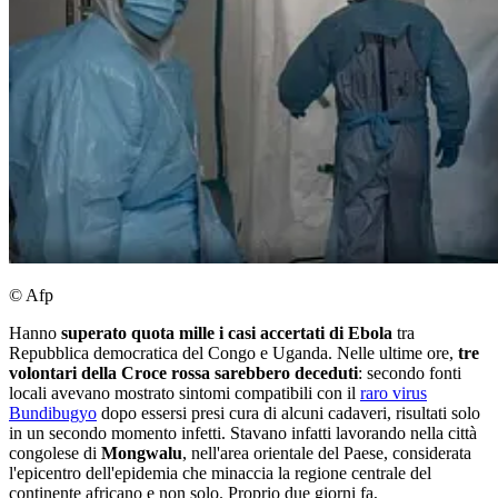
© Afp
Hanno
superato quota mille i casi accertati di Ebola
tra
Repubblica democratica del Congo e Uganda. Nelle ultime ore,
tre
volontari della Croce rossa sarebbero deceduti
: secondo fonti
locali avevano mostrato sintomi compatibili con il
raro virus
Bundibugyo
dopo essersi presi cura di alcuni cadaveri, risultati solo
in un secondo momento infetti. Stavano infatti lavorando nella città
congolese di
Mongwalu
, nell'area orientale del Paese, considerata
l'epicentro dell'epidemia che minaccia la regione centrale del
continente africano e non solo. Proprio due giorni fa,