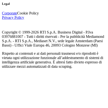
Legal
Corporate
Cookie Policy
Privacy Policy
Copyright © 1999-
2026
RTI S.p.A. Business Digital - P.Iva
03976881007 - Tutti i diritti riservati - Per la pubblicità Mediamond
S.p.A. - RTI S.p.A., Mediaset N.V., sede legale Amsterdam (Paesi
Bassi) - Uffici Viale Europa 46, 20093 Cologno Monzese (MI)
Rispetto ai contenuti e ai dati personali trasmessi e/o riprodotti è
vietata ogni utilizzazione funzionale all’addestramento di sistemi di
intelligenza artificiale generativa. È altresì fatto divieto espresso di
utilizzare mezzi automatizzati di data scraping.