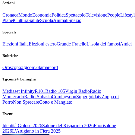
Sezioni
Cronaca
Mondo
Economia
Politica
Spettacolo
Televisione
People
Lifestyl
Planet
Cultura
Salute
Scuola
Animali
Spazio
Speciali
Elezioni Italia
Elezioni estero
Grande Fratello
L'isola dei famosi
Amici
Rubriche
Oroscopo
#tgcom24amarcord
Tgcom24 Consiglia
Mediaset Infinity
R101
Radio 105
Virgin Radio
Radio
Montecarlo
Radio Subasio
Comingsoon
Superguidatv
Zuppa di
Porro
Non Sprecare
Cotto e Mangiato
Eventi
Identità Golose 2026
Salone del Risparmio 2026
Fuorisalone
2026
L'Artigiano in Fiera 2025