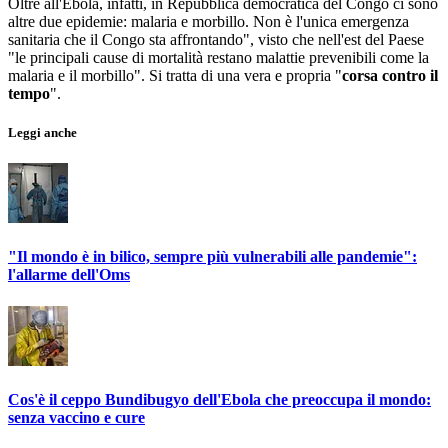
Oltre all'Ebola, infatti, in Repubblica democratica del Congo ci sono
altre due epidemie: malaria e morbillo. Non è l'unica emergenza
sanitaria che il Congo sta affrontando", visto che nell'est del Paese
"le principali cause di mortalità restano malattie prevenibili come la
malaria e il morbillo". Si tratta di una vera e propria "
corsa contro il
tempo
".
Leggi anche
"Il mondo è in bilico, sempre più vulnerabili alle pandemie":
l'allarme dell'Oms
Cos'è il ceppo Bundibugyo dell'Ebola che preoccupa il mondo:
senza vaccino e cure