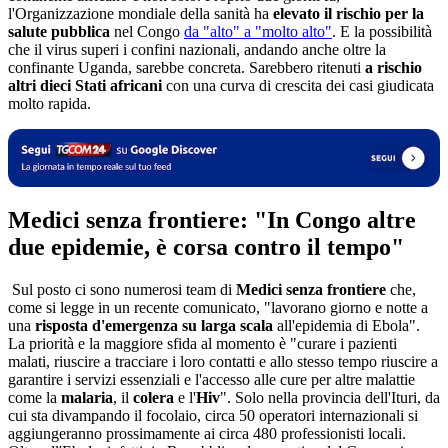
l'Organizzazione mondiale della sanità ha
elevato il rischio per la
salute pubblica
nel Congo
da "alto" a "molto alto"
. E la possibilità
che il virus superi i confini nazionali, andando anche oltre la
confinante Uganda, sarebbe concreta. Sarebbero ritenuti
a rischio
altri dieci Stati africani
con una curva di crescita dei casi giudicata
molto rapida.
Medici senza frontiere: "In Congo altre
due epidemie, è corsa contro il tempo"
Sul posto ci sono numerosi team di
Medici senza frontiere
che,
come si legge in un recente comunicato, "lavorano giorno e notte a
una
risposta d'emergenza su larga scala
all'epidemia di Ebola".
La priorità e la maggiore sfida al momento è "curare i pazienti
malati, riuscire a tracciare i loro contatti e allo stesso tempo riuscire a
garantire i servizi essenziali e l'accesso alle cure per altre malattie
come la
malaria
, il
colera
e l'
Hiv
". Solo nella provincia dell'Ituri, da
cui sta divampando il focolaio, circa 50 operatori internazionali si
aggiungeranno prossimamente ai circa 480 professionisti locali.