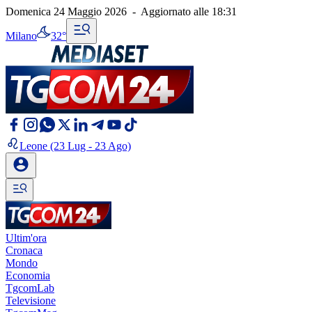
Domenica 24 Maggio 2026
-
Aggiornato alle
18:31
Milano
32°
Leone
(23 Lug - 23 Ago)
Ultim'ora
Cronaca
Mondo
Economia
TgcomLab
Televisione