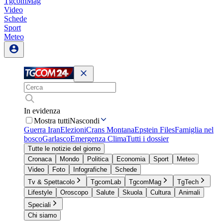
TgcomMag
Video
Schede
Sport
Meteo
In evidenza
Mostra tutti
Nascondi
Guerra Iran
Elezioni
Crans Montana
Epstein Files
Famiglia nel
bosco
Garlasco
Emergenza Clima
Tutti i dossier
Tutte le notizie del giorno
Cronaca
Mondo
Politica
Economia
Sport
Meteo
Video
Foto
Infografiche
Schede
Tv & Spettacolo
TgcomLab
TgcomMag
TgTech
Lifestyle
Oroscopo
Salute
Skuola
Cultura
Animali
Speciali
Chi siamo