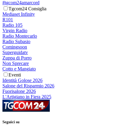
#tgcom24amarcord
Tgcom24 Consiglia
Mediaset Infinity
R101
Radio 105
Virgin Radio
Radio Montecarlo
Radio Subasio
Comingsoon
Superguidatv
Zuppa di Porro
Non Sprecare
Cotto e Mangiato
Eventi
Identità Golose 2026
Salone del Risparmio 2026
Fuorisalone 2026
L'Artigiano in Fiera 2025
Seguici su