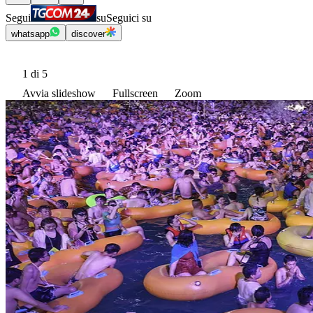
Segui
su
Seguici su
whatsapp
discover
1
di 5
Avvia slideshow
Fullscreen
Zoom