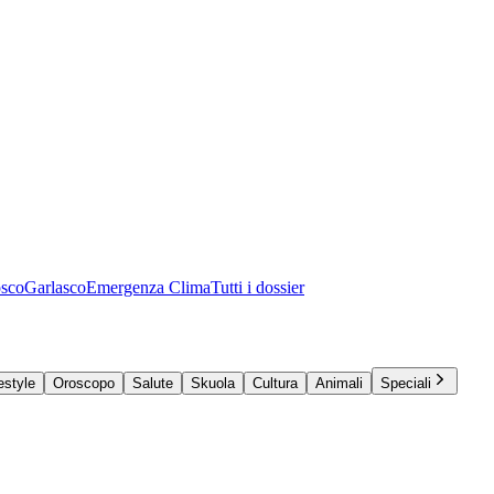
osco
Garlasco
Emergenza Clima
Tutti i dossier
estyle
Oroscopo
Salute
Skuola
Cultura
Animali
Speciali