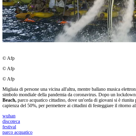
© Afp
© Afp
© Afp
Migliaia di persone una vicina all'altra, mentre ballano musica elettron
simbolo mondiale della pandemia da coronavirus. Dopo un lockdown lu
Beach,
parco acquatico cittadino, dove un'orda di giovani si è riunita
capienza del 50%, per permettere ai cittadini di festeggiare il ritorno a
wuhan
discoteca
festival
parco acquatico