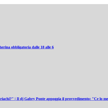
herina obbligatoria dalle 18 alle 6
riachi?" | Il dj Gabry Ponte appoggia il provvedimento: "Ce lo mer