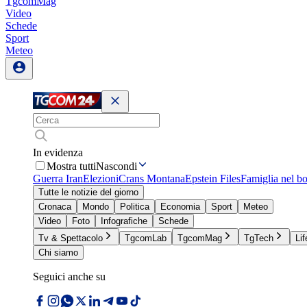
TgcomMag
Video
Schede
Sport
Meteo
In evidenza
Mostra tutti
Nascondi
Guerra Iran
Elezioni
Crans Montana
Epstein Files
Famiglia nel b
Tutte le notizie del giorno
Cronaca
Mondo
Politica
Economia
Sport
Meteo
Video
Foto
Infografiche
Schede
Tv & Spettacolo
TgcomLab
TgcomMag
TgTech
Lif
Chi siamo
Seguici anche su