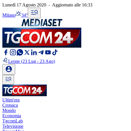
Lunedì 17 Agosto 2020
-
Aggiornato alle
16:33
Milano
34°
Leone
(23 Lug - 23 Ago)
Ultim'ora
Cronaca
Mondo
Economia
TgcomLab
Televisione