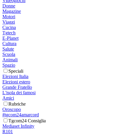
Videogiochi
Donne
Magazine
Motori
Viaggi
Cucina
Tgtech
E-Planet
Cultura
Salute
Scuola
Animali
Spazio
Speciali
Elezioni Italia
Elezioni estero
Grande Fratello
L'isola dei famosi
Amici
Rubriche
Oroscopo
#tgcom24amarcord
Tgcom24 Consiglia
Mediaset Infinity
R101