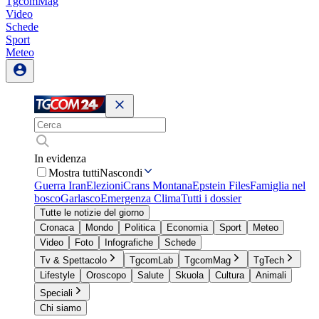
TgcomMag
Video
Schede
Sport
Meteo
In evidenza
Mostra tutti
Nascondi
Guerra Iran
Elezioni
Crans Montana
Epstein Files
Famiglia nel
bosco
Garlasco
Emergenza Clima
Tutti i dossier
Tutte le notizie del giorno
Cronaca
Mondo
Politica
Economia
Sport
Meteo
Video
Foto
Infografiche
Schede
Tv & Spettacolo
TgcomLab
TgcomMag
TgTech
Lifestyle
Oroscopo
Salute
Skuola
Cultura
Animali
Speciali
Chi siamo