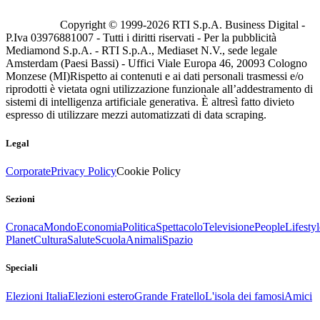
Copyright © 1999-
2026
RTI S.p.A. Business Digital -
P.Iva 03976881007 - Tutti i diritti riservati - Per la pubblicità
Mediamond S.p.A. - RTI S.p.A., Mediaset N.V., sede legale
Amsterdam (Paesi Bassi) - Uffici Viale Europa 46, 20093 Cologno
Monzese (MI)
Rispetto ai contenuti e ai dati personali trasmessi e/o
riprodotti è vietata ogni utilizzazione funzionale all’addestramento di
sistemi di intelligenza artificiale generativa. È altresì fatto divieto
espresso di utilizzare mezzi automatizzati di data scraping.
Legal
Corporate
Privacy Policy
Cookie Policy
Sezioni
Cronaca
Mondo
Economia
Politica
Spettacolo
Televisione
People
Lifestyl
Planet
Cultura
Salute
Scuola
Animali
Spazio
Speciali
Elezioni Italia
Elezioni estero
Grande Fratello
L'isola dei famosi
Amici