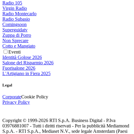
Radio 105
Virgin Radio
Radio Montecarlo
Radio Subasio
Comingsoon
Superguidatv
Zuppa di Porro
Non Sprecare
Cotto e Mangiato
Eventi
Identità Golose 2026
Salone del Risparmio 2026
Fuorisalone 2026
L'Artigiano in Fiera 2025
Legal
Corporate
Cookie Policy
Privacy Policy
Copyright © 1999-
2026
RTI S.p.A. Business Digital - P.Iva
03976881007 - Tutti i diritti riservati - Per la pubblicità Mediamond
S.p.A. - RTI S.p.A., Mediaset N.V., sede legale Amsterdam (Paesi