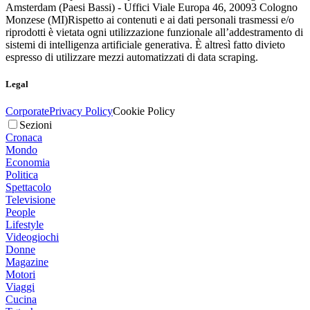
Amsterdam (Paesi Bassi) - Uffici Viale Europa 46, 20093 Cologno
Monzese (MI)
Rispetto ai contenuti e ai dati personali trasmessi e/o
riprodotti è vietata ogni utilizzazione funzionale all’addestramento di
sistemi di intelligenza artificiale generativa. È altresì fatto divieto
espresso di utilizzare mezzi automatizzati di data scraping.
Legal
Corporate
Privacy Policy
Cookie Policy
Sezioni
Cronaca
Mondo
Economia
Politica
Spettacolo
Televisione
People
Lifestyle
Videogiochi
Donne
Magazine
Motori
Viaggi
Cucina