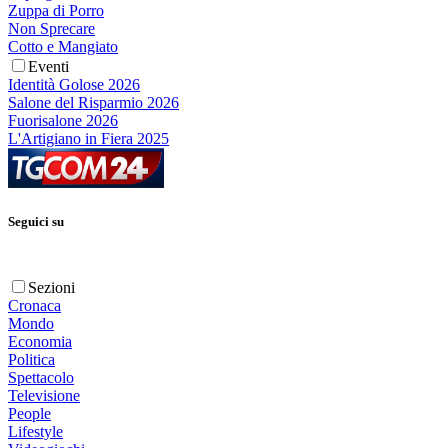
Zuppa di Porro
Non Sprecare
Cotto e Mangiato
Eventi
Identità Golose 2026
Salone del Risparmio 2026
Fuorisalone 2026
L'Artigiano in Fiera 2025
Seguici su
Sezioni
Cronaca
Mondo
Economia
Politica
Spettacolo
Televisione
People
Lifestyle