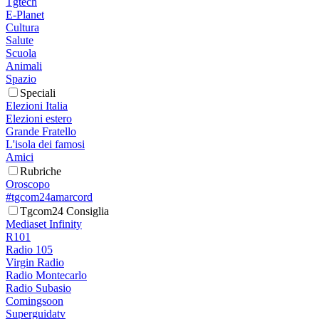
Tgtech
E-Planet
Cultura
Salute
Scuola
Animali
Spazio
Speciali
Elezioni Italia
Elezioni estero
Grande Fratello
L'isola dei famosi
Amici
Rubriche
Oroscopo
#tgcom24amarcord
Tgcom24 Consiglia
Mediaset Infinity
R101
Radio 105
Virgin Radio
Radio Montecarlo
Radio Subasio
Comingsoon
Superguidatv