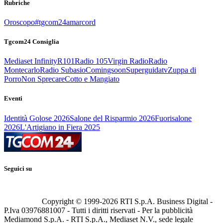
Rubriche
Oroscopo
#tgcom24amarcord
Tgcom24 Consiglia
Mediaset Infinity
R101
Radio 105
Virgin Radio
Radio
Montecarlo
Radio Subasio
Comingsoon
Superguidatv
Zuppa di
Porro
Non Sprecare
Cotto e Mangiato
Eventi
Identità Golose 2026
Salone del Risparmio 2026
Fuorisalone
2026
L'Artigiano in Fiera 2025
Seguici su
Copyright © 1999-
2026
RTI S.p.A. Business Digital -
P.Iva 03976881007 - Tutti i diritti riservati - Per la pubblicità
Mediamond S.p.A. - RTI S.p.A., Mediaset N.V., sede legale