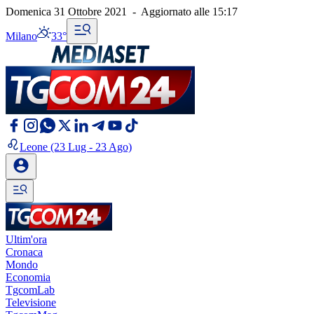
Domenica 31 Ottobre 2021
-
Aggiornato alle
15:17
Milano
33°
Leone
(23 Lug - 23 Ago)
Ultim'ora
Cronaca
Mondo
Economia
TgcomLab
Televisione