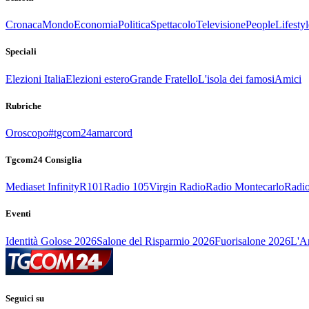
Cronaca
Mondo
Economia
Politica
Spettacolo
Televisione
People
Lifestyl
Speciali
Elezioni Italia
Elezioni estero
Grande Fratello
L'isola dei famosi
Amici
Rubriche
Oroscopo
#tgcom24amarcord
Tgcom24 Consiglia
Mediaset Infinity
R101
Radio 105
Virgin Radio
Radio Montecarlo
Radio
Eventi
Identità Golose 2026
Salone del Risparmio 2026
Fuorisalone 2026
L'Ar
Seguici su