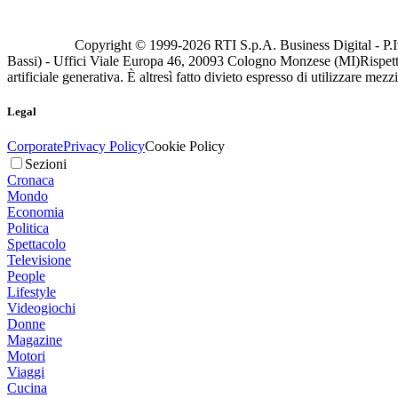
Copyright © 1999-
2026
RTI S.p.A. Business Digital - P.I
Bassi) - Uffici Viale Europa 46, 20093 Cologno Monzese (MI)
Rispett
artificiale generativa. È altresì fatto divieto espresso di utilizzare mez
Legal
Corporate
Privacy Policy
Cookie Policy
Sezioni
Cronaca
Mondo
Economia
Politica
Spettacolo
Televisione
People
Lifestyle
Videogiochi
Donne
Magazine
Motori
Viaggi
Cucina