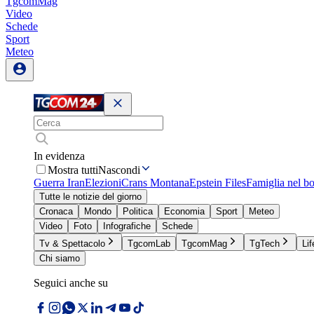
TgcomMag
Video
Schede
Sport
Meteo
In evidenza
Mostra tutti
Nascondi
Guerra Iran
Elezioni
Crans Montana
Epstein Files
Famiglia nel b
Tutte le notizie del giorno
Cronaca
Mondo
Politica
Economia
Sport
Meteo
Video
Foto
Infografiche
Schede
Tv & Spettacolo
TgcomLab
TgcomMag
TgTech
Lif
Chi siamo
Seguici anche su