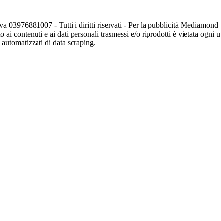
va 03976881007 - Tutti i diritti riservati - Per la pubblicità Mediamon
o ai contenuti e ai dati personali trasmessi e/o riprodotti è vietata ogni 
zi automatizzati di data scraping.