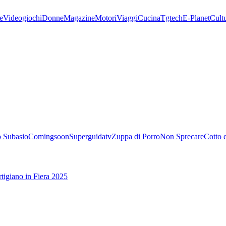
e
Videogiochi
Donne
Magazine
Motori
Viaggi
Cucina
Tgtech
E-Planet
Cult
 Subasio
Comingsoon
Superguidatv
Zuppa di Porro
Non Sprecare
Cotto 
tigiano in Fiera 2025