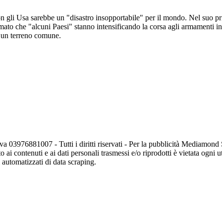
on gli Usa sarebbe un "disastro insopportabile" per il mondo. Nel suo pr
rmato che "alcuni Paesi" stanno intensificando la corsa agli armamenti i
e un terreno comune.
va 03976881007 - Tutti i diritti riservati - Per la pubblicità Mediamon
o ai contenuti e ai dati personali trasmessi e/o riprodotti è vietata ogni 
zi automatizzati di data scraping.