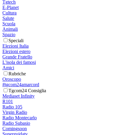
Tgtech
E-Planet
Cultura
Salute
Scuola
Animali
Spazio
Speciali
Elezioni Italia
Elezioni estero
Grande Fratello
L'isola dei famosi
Amici
Rubriche
Oroscopo
#tgcom24amarcord
Tgcom24 Consiglia
Mediaset Infinity
R101
Radio 105
Virgin Radio
Radio Montecarlo
Radio Subasio
Comingsoon
Superguidatv