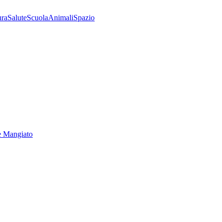
ura
Salute
Scuola
Animali
Spazio
e Mangiato