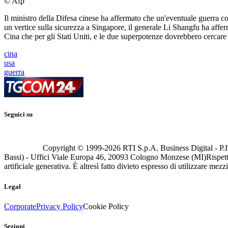
© Afp
Il ministro della Difesa cinese ha affermato che un'eventuale guerra c
un vertice sulla sicurezza a Singapore, il generale Li Shangfu ha affe
Cina che per gli Stati Uniti, e le due superpotenze dovrebbero cercar
cina
usa
guerra
Seguici su
Copyright © 1999-
2026
RTI S.p.A. Business Digital - P.I
Bassi) - Uffici Viale Europa 46, 20093 Cologno Monzese (MI)
Rispett
artificiale generativa. È altresì fatto divieto espresso di utilizzare mez
Legal
Corporate
Privacy Policy
Cookie Policy
Sezioni