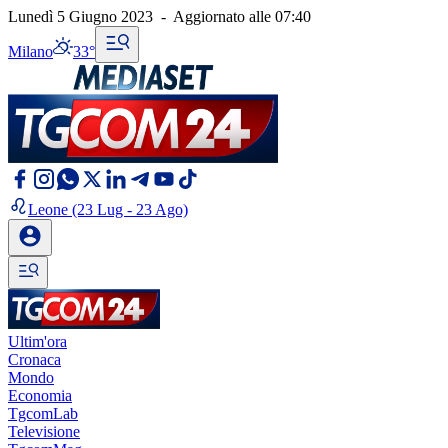
Lunedì 5 Giugno 2023
-
Aggiornato alle
07:40
Milano
33°
Leone
(23 Lug - 23 Ago)
Ultim'ora
Cronaca
Mondo
Economia
TgcomLab
Televisione