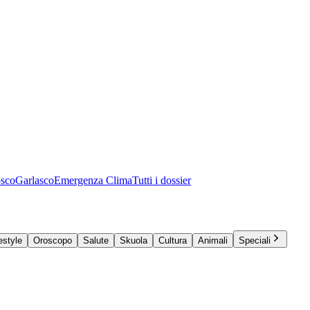
osco
Garlasco
Emergenza Clima
Tutti i dossier
estyle
Oroscopo
Salute
Skuola
Cultura
Animali
Speciali