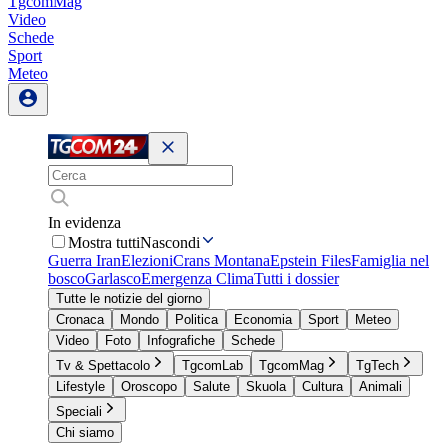
TgcomMag
Video
Schede
Sport
Meteo
In evidenza
Mostra tutti
Nascondi
Guerra Iran
Elezioni
Crans Montana
Epstein Files
Famiglia nel
bosco
Garlasco
Emergenza Clima
Tutti i dossier
Tutte le notizie del giorno
Cronaca
Mondo
Politica
Economia
Sport
Meteo
Video
Foto
Infografiche
Schede
Tv & Spettacolo
TgcomLab
TgcomMag
TgTech
Lifestyle
Oroscopo
Salute
Skuola
Cultura
Animali
Speciali
Chi siamo