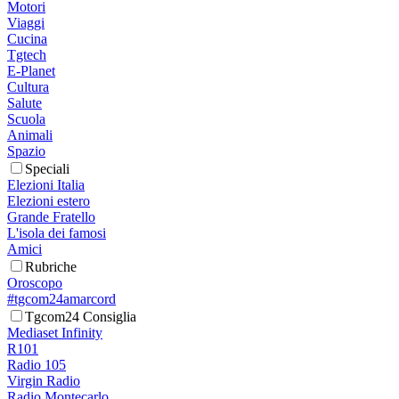
Motori
Viaggi
Cucina
Tgtech
E-Planet
Cultura
Salute
Scuola
Animali
Spazio
Speciali
Elezioni Italia
Elezioni estero
Grande Fratello
L'isola dei famosi
Amici
Rubriche
Oroscopo
#tgcom24amarcord
Tgcom24 Consiglia
Mediaset Infinity
R101
Radio 105
Virgin Radio
Radio Montecarlo