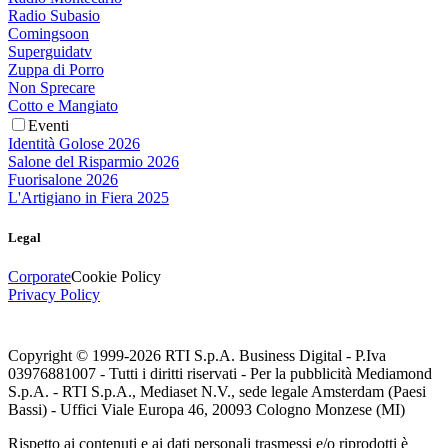
Radio Subasio
Comingsoon
Superguidatv
Zuppa di Porro
Non Sprecare
Cotto e Mangiato
Eventi
Identità Golose 2026
Salone del Risparmio 2026
Fuorisalone 2026
L'Artigiano in Fiera 2025
Legal
Corporate
Cookie Policy
Privacy Policy
Copyright © 1999-
2026
RTI S.p.A. Business Digital - P.Iva
03976881007 - Tutti i diritti riservati - Per la pubblicità Mediamond
S.p.A. - RTI S.p.A., Mediaset N.V., sede legale Amsterdam (Paesi
Bassi) - Uffici Viale Europa 46, 20093 Cologno Monzese (MI)
Rispetto ai contenuti e ai dati personali trasmessi e/o riprodotti è