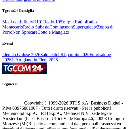
Tgcom24 Consiglia
Mediaset Infinity
R101
Radio 105
Virgin Radio
Radio
Montecarlo
Radio Subasio
Comingsoon
Superguidatv
Zuppa di
Porro
Non Sprecare
Cotto e Mangiato
Eventi
Identità Golose 2026
Salone del Risparmio 2026
Fuorisalone
2026
L'Artigiano in Fiera 2025
Seguici su
Copyright © 1999-
2026
RTI S.p.A. Business Digital -
P.Iva 03976881007 - Tutti i diritti riservati - Per la pubblicità
Mediamond S.p.A. - RTI S.p.A., Mediaset N.V., sede legale
Amsterdam (Paesi Bassi) - Uffici Viale Europa 46, 20093 Cologno
Monzese (MI)
Rispetto ai contenuti e ai dati personali trasmessi e/o
riprodotti è vietata ogni utilizzazione funzionale all’addestramento di