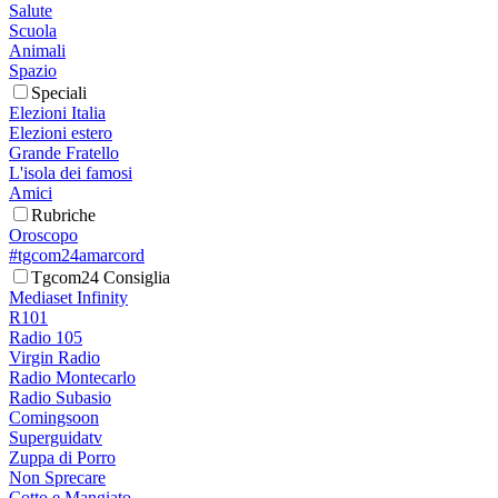
Salute
Scuola
Animali
Spazio
Speciali
Elezioni Italia
Elezioni estero
Grande Fratello
L'isola dei famosi
Amici
Rubriche
Oroscopo
#tgcom24amarcord
Tgcom24 Consiglia
Mediaset Infinity
R101
Radio 105
Virgin Radio
Radio Montecarlo
Radio Subasio
Comingsoon
Superguidatv
Zuppa di Porro
Non Sprecare
Cotto e Mangiato