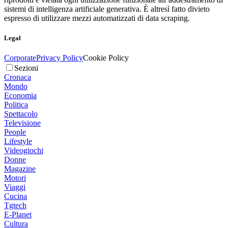
sistemi di intelligenza artificiale generativa. È altresì fatto divieto
espresso di utilizzare mezzi automatizzati di data scraping.
Legal
Corporate
Privacy Policy
Cookie Policy
Sezioni
Cronaca
Mondo
Economia
Politica
Spettacolo
Televisione
People
Lifestyle
Videogiochi
Donne
Magazine
Motori
Viaggi
Cucina
Tgtech
E-Planet
Cultura