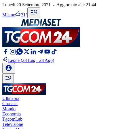
Lunedì 20 Settembre 2021
-
Aggiornato alle
21:44
Milano
31°
Leone
(23 Lug - 23 Ago)
Ultim'ora
Cronaca
Mondo
Economia
TgcomLab
Televisione