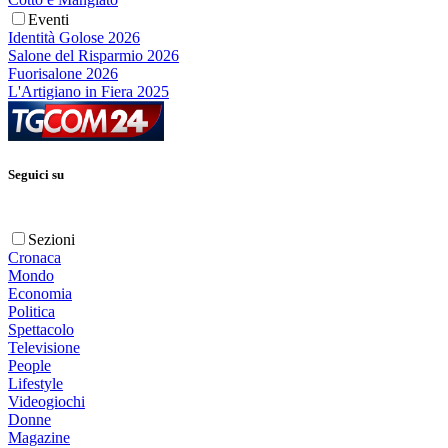
Eventi
Identità Golose 2026
Salone del Risparmio 2026
Fuorisalone 2026
L'Artigiano in Fiera 2025
Seguici su
Sezioni
Cronaca
Mondo
Economia
Politica
Spettacolo
Televisione
People
Lifestyle
Videogiochi
Donne
Magazine