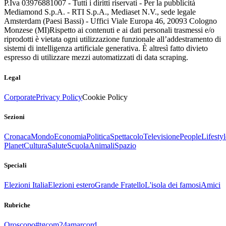
P.Iva 03976881007 - Tutti i diritti riservati - Per la pubblicità
Mediamond S.p.A. - RTI S.p.A., Mediaset N.V., sede legale
Amsterdam (Paesi Bassi) - Uffici Viale Europa 46, 20093 Cologno
Monzese (MI)
Rispetto ai contenuti e ai dati personali trasmessi e/o
riprodotti è vietata ogni utilizzazione funzionale all’addestramento di
sistemi di intelligenza artificiale generativa. È altresì fatto divieto
espresso di utilizzare mezzi automatizzati di data scraping.
Legal
Corporate
Privacy Policy
Cookie Policy
Sezioni
Cronaca
Mondo
Economia
Politica
Spettacolo
Televisione
People
Lifestyl
Planet
Cultura
Salute
Scuola
Animali
Spazio
Speciali
Elezioni Italia
Elezioni estero
Grande Fratello
L'isola dei famosi
Amici
Rubriche
Oroscopo
#tgcom24amarcord