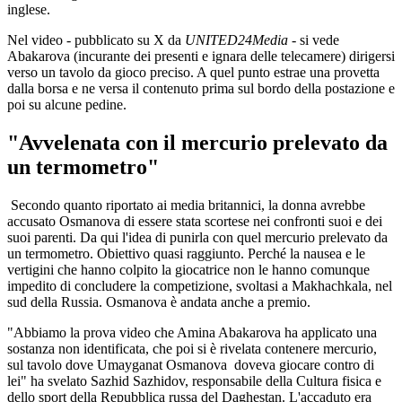
inglese.
Nel video - pubblicato su X da
UNITED24Media
- si vede
Abakarova (incurante dei presenti e ignara delle telecamere) dirigersi
verso un tavolo da gioco preciso. A quel punto estrae una provetta
dalla borsa e ne versa il contenuto prima sul bordo della postazione e
poi su alcune pedine.
"Avvelenata con il mercurio prelevato da
un termometro"
Secondo quanto riportato ai media britannici, la donna avrebbe
accusato Osmanova di essere stata scortese nei confronti suoi e dei
suoi parenti. Da qui l'idea di punirla con quel mercurio prelevato da
un termometro. Obiettivo quasi raggiunto. Perché la nausea e le
vertigini che hanno colpito la giocatrice non le hanno comunque
impedito di concludere la competizione, svoltasi a Makhachkala, nel
sud della Russia. Osmanova è andata anche a premio.
"Abbiamo la prova video che Amina Abakarova ha applicato una
sostanza non identificata, che poi si è rivelata contenere mercurio,
sul tavolo dove Umayganat Osmanova doveva giocare contro di
lei" ha svelato Sazhid Sazhidov, responsabile della Cultura fisica e
dello sport della Repubblica russa del Daghestan. L'accaduto era