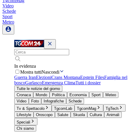
TgcomMag
Video
Schede
Sport
Meteo
In evidenza
Mostra tutti
Nascondi
Guerra Iran
Elezioni
Crans Montana
Epstein Files
Famiglia nel
bosco
Garlasco
Emergenza Clima
Tutti i dossier
Tutte le notizie del giorno
Cronaca
Mondo
Politica
Economia
Sport
Meteo
Video
Foto
Infografiche
Schede
Tv & Spettacolo
TgcomLab
TgcomMag
TgTech
Lifestyle
Oroscopo
Salute
Skuola
Cultura
Animali
Speciali
Chi siamo