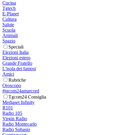
Cucina
Tgtech
E-Planet
Cultura
Salute
Scuola
Animali
Spazio
Speciali
Elezioni Italia
Elezioni estero
Grande Fratello
L'isola dei famosi
Amici
Rubriche
Oroscopo
#tgcom24amarcord
Tgcom24 Consiglia
Mediaset Infinity
R101
Radio 105
Virgin Radio
Radio Montecarlo
Radio Subasio
Comingsoon