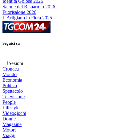
Identità Golose 2026
Salone del Risparmio 2026
Fuorisalone 2026
L'Artigiano in Fiera 2025
Seguici su
Sezioni
Cronaca
Mondo
Economia
Politica
Spettacolo
Televisione
People
Lifestyle
Videogiochi
Donne
Magazine
Motori
Viaggi