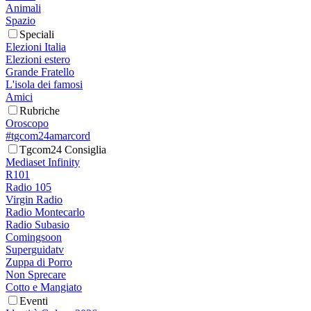
Animali
Spazio
Speciali
Elezioni Italia
Elezioni estero
Grande Fratello
L'isola dei famosi
Amici
Rubriche
Oroscopo
#tgcom24amarcord
Tgcom24 Consiglia
Mediaset Infinity
R101
Radio 105
Virgin Radio
Radio Montecarlo
Radio Subasio
Comingsoon
Superguidatv
Zuppa di Porro
Non Sprecare
Cotto e Mangiato
Eventi