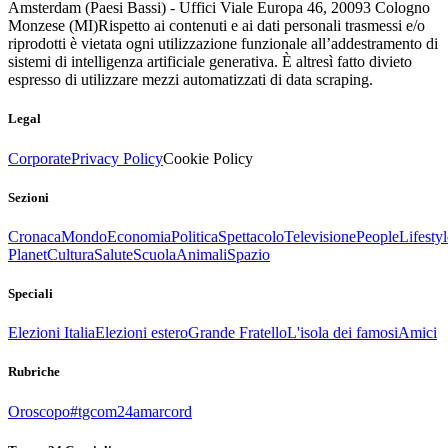
Amsterdam (Paesi Bassi) - Uffici Viale Europa 46, 20093 Cologno
Monzese (MI)
Rispetto ai contenuti e ai dati personali trasmessi e/o
riprodotti è vietata ogni utilizzazione funzionale all’addestramento di
sistemi di intelligenza artificiale generativa. È altresì fatto divieto
espresso di utilizzare mezzi automatizzati di data scraping.
Legal
Corporate
Privacy Policy
Cookie Policy
Sezioni
Cronaca
Mondo
Economia
Politica
Spettacolo
Televisione
People
Lifestyl
Planet
Cultura
Salute
Scuola
Animali
Spazio
Speciali
Elezioni Italia
Elezioni estero
Grande Fratello
L'isola dei famosi
Amici
Rubriche
Oroscopo
#tgcom24amarcord