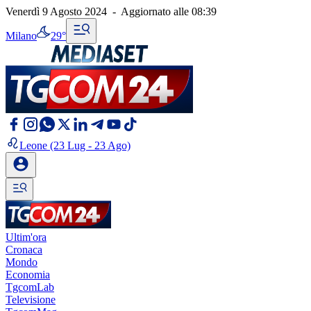
Venerdì 9 Agosto 2024
-
Aggiornato alle
08:39
Milano
29°
Leone
(23 Lug - 23 Ago)
Ultim'ora
Cronaca
Mondo
Economia
TgcomLab
Televisione