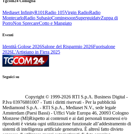
Tgcom24 Consiglia
Mediaset Infinity
R101
Radio 105
Virgin Radio
Radio
Montecarlo
Radio Subasio
Comingsoon
Superguidatv
Zuppa di
Porro
Non Sprecare
Cotto e Mangiato
Eventi
Identità Golose 2026
Salone del Risparmio 2026
Fuorisalone
2026
L'Artigiano in Fiera 2025
Seguici su
Copyright © 1999-
2026
RTI S.p.A. Business Digital -
P.Iva 03976881007 - Tutti i diritti riservati - Per la pubblicità
Mediamond S.p.A. - RTI S.p.A., Mediaset N.V., sede legale
Amsterdam (Paesi Bassi) - Uffici Viale Europa 46, 20093 Cologno
Monzese (MI)
Rispetto ai contenuti e ai dati personali trasmessi e/o
riprodotti è vietata ogni utilizzazione funzionale all’addestramento di
sistemi di intelligenza artificiale generativa. È altresì fatto divieto