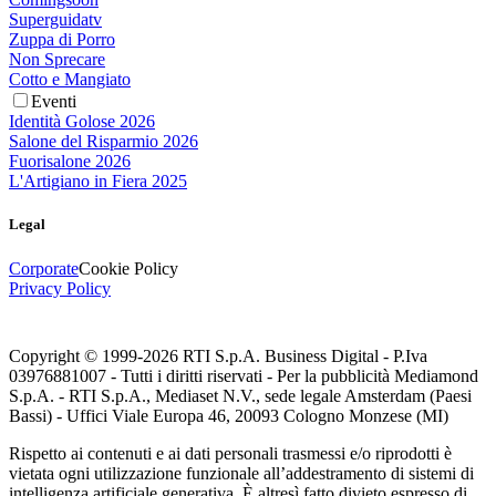
Superguidatv
Zuppa di Porro
Non Sprecare
Cotto e Mangiato
Eventi
Identità Golose 2026
Salone del Risparmio 2026
Fuorisalone 2026
L'Artigiano in Fiera 2025
Legal
Corporate
Cookie Policy
Privacy Policy
Copyright © 1999-
2026
RTI S.p.A. Business Digital - P.Iva
03976881007 - Tutti i diritti riservati - Per la pubblicità Mediamond
S.p.A. - RTI S.p.A., Mediaset N.V., sede legale Amsterdam (Paesi
Bassi) - Uffici Viale Europa 46, 20093 Cologno Monzese (MI)
Rispetto ai contenuti e ai dati personali trasmessi e/o riprodotti è
vietata ogni utilizzazione funzionale all’addestramento di sistemi di
intelligenza artificiale generativa. È altresì fatto divieto espresso di