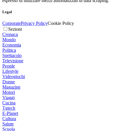
espresso di utilizzare mezzi automatizzati di data scraping.
Legal
Corporate
Privacy Policy
Cookie Policy
Sezioni
Cronaca
Mondo
Economia
Politica
Spettacolo
Televisione
People
Lifestyle
Videogiochi
Donne
Magazine
Motori
Viaggi
Cucina
Tgtech
E-Planet
Cultura
Salute
Scuola