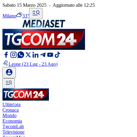
Sabato 15 Marzo 2025
-
Aggiornato alle
12:25
Milano
33°
Leone
(23 Lug - 23 Ago)
Ultim'ora
Cronaca
Mondo
Economia
TgcomLab
Televisione