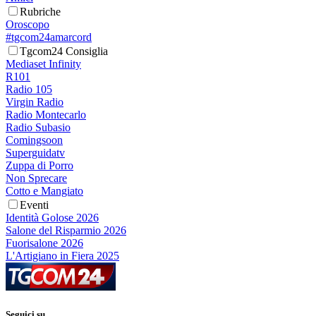
Rubriche
Oroscopo
#tgcom24amarcord
Tgcom24 Consiglia
Mediaset Infinity
R101
Radio 105
Virgin Radio
Radio Montecarlo
Radio Subasio
Comingsoon
Superguidatv
Zuppa di Porro
Non Sprecare
Cotto e Mangiato
Eventi
Identità Golose 2026
Salone del Risparmio 2026
Fuorisalone 2026
L'Artigiano in Fiera 2025
Seguici su