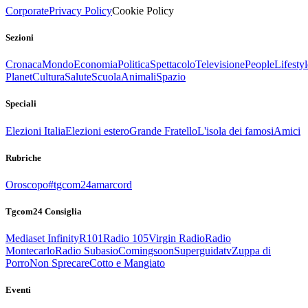
Corporate
Privacy Policy
Cookie Policy
Sezioni
Cronaca
Mondo
Economia
Politica
Spettacolo
Televisione
People
Lifestyl
Planet
Cultura
Salute
Scuola
Animali
Spazio
Speciali
Elezioni Italia
Elezioni estero
Grande Fratello
L'isola dei famosi
Amici
Rubriche
Oroscopo
#tgcom24amarcord
Tgcom24 Consiglia
Mediaset Infinity
R101
Radio 105
Virgin Radio
Radio
Montecarlo
Radio Subasio
Comingsoon
Superguidatv
Zuppa di
Porro
Non Sprecare
Cotto e Mangiato
Eventi