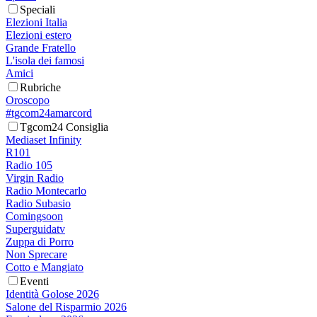
Speciali
Elezioni Italia
Elezioni estero
Grande Fratello
L'isola dei famosi
Amici
Rubriche
Oroscopo
#tgcom24amarcord
Tgcom24 Consiglia
Mediaset Infinity
R101
Radio 105
Virgin Radio
Radio Montecarlo
Radio Subasio
Comingsoon
Superguidatv
Zuppa di Porro
Non Sprecare
Cotto e Mangiato
Eventi
Identità Golose 2026
Salone del Risparmio 2026