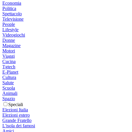
Economia
Politica
Spettacolo
Televisione
People
Lifestyle
Videogiochi
Donne
Magazine
Motori
Viaggi
Cucina
Tgtech
E-Planet
Cultura
Salute
Scuola
Animali
Spazio
Speciali
Elezioni Italia
Elezioni estero
Grande Fratello
L'isola dei famosi
Amici