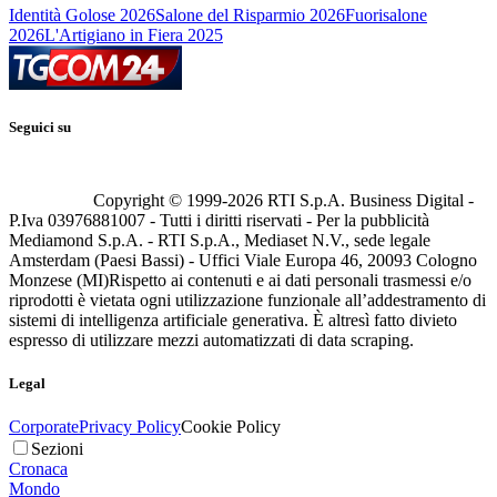
Identità Golose 2026
Salone del Risparmio 2026
Fuorisalone
2026
L'Artigiano in Fiera 2025
Seguici su
Copyright © 1999-
2026
RTI S.p.A. Business Digital -
P.Iva 03976881007 - Tutti i diritti riservati - Per la pubblicità
Mediamond S.p.A. - RTI S.p.A., Mediaset N.V., sede legale
Amsterdam (Paesi Bassi) - Uffici Viale Europa 46, 20093 Cologno
Monzese (MI)
Rispetto ai contenuti e ai dati personali trasmessi e/o
riprodotti è vietata ogni utilizzazione funzionale all’addestramento di
sistemi di intelligenza artificiale generativa. È altresì fatto divieto
espresso di utilizzare mezzi automatizzati di data scraping.
Legal
Corporate
Privacy Policy
Cookie Policy
Sezioni
Cronaca
Mondo