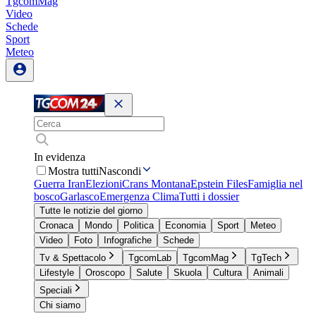
TgcomMag
Video
Schede
Sport
Meteo
In evidenza
Mostra tutti
Nascondi
Guerra Iran
Elezioni
Crans Montana
Epstein Files
Famiglia nel
bosco
Garlasco
Emergenza Clima
Tutti i dossier
Tutte le notizie del giorno
Cronaca
Mondo
Politica
Economia
Sport
Meteo
Video
Foto
Infografiche
Schede
Tv & Spettacolo
TgcomLab
TgcomMag
TgTech
Lifestyle
Oroscopo
Salute
Skuola
Cultura
Animali
Speciali
Chi siamo