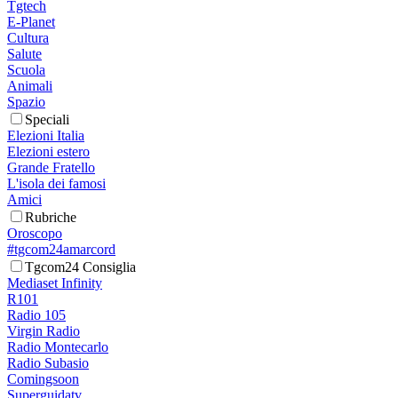
Tgtech
E-Planet
Cultura
Salute
Scuola
Animali
Spazio
Speciali
Elezioni Italia
Elezioni estero
Grande Fratello
L'isola dei famosi
Amici
Rubriche
Oroscopo
#tgcom24amarcord
Tgcom24 Consiglia
Mediaset Infinity
R101
Radio 105
Virgin Radio
Radio Montecarlo
Radio Subasio
Comingsoon
Superguidatv