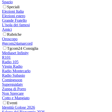
Spazio
Speciali
Elezioni Italia
Elezioni estero
Grande Fratello
L'isola dei famosi
Amici
Rubriche
Oroscopo
#tgcom24amarcord
Tgcom24 Consiglia
Mediaset Infinity
R101
Radio 105
Virgin Radio
Radio Montecarlo
Radio Subasio
Comingsoon
Superguidatv
Zuppa di Porro
Non Sprecare
Cotto e Mangiato
Eventi
Identità Golose 2026
Salone del Risparmio 2026