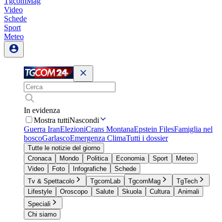
TgcomMag
Video
Schede
Sport
Meteo
In evidenza
Mostra tutti
Nascondi
Guerra Iran
Elezioni
Crans Montana
Epstein Files
Famiglia nel
bosco
Garlasco
Emergenza Clima
Tutti i dossier
Tutte le notizie del giorno
Cronaca
Mondo
Politica
Economia
Sport
Meteo
Video
Foto
Infografiche
Schede
Tv & Spettacolo
TgcomLab
TgcomMag
TgTech
Lifestyle
Oroscopo
Salute
Skuola
Cultura
Animali
Speciali
Chi siamo