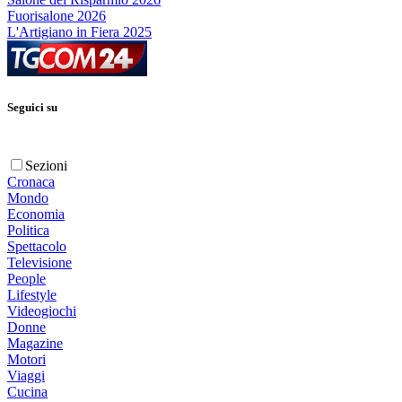
Fuorisalone 2026
L'Artigiano in Fiera 2025
Seguici su
Sezioni
Cronaca
Mondo
Economia
Politica
Spettacolo
Televisione
People
Lifestyle
Videogiochi
Donne
Magazine
Motori
Viaggi
Cucina