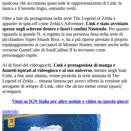
qualcosa che accomuna quasi tutte le rappresentazioni di Link: la
tunica e il berretto frigio, entrambi verdi.
Oltre a fare da protagonista nella serie The Legend of Zelda e
apparire in spin-off come Zelda’s Adventure,
Link è stato avvistato
spesso sugli schermi dentro e fuori i confini Nintendo
. Per quanto
riguarda la grande N, si registra la sua presenza fissa nella serie di
picchiaduro Super Smash Bros. e, ha a più riprese prestato il proprio
equipaggiamento ai cacciatori di Monster Hunter, mentre anche nella
versione GameCube di SoulCalibur II lo troviamo come
personaggio ospite.
Al di fuori dei videogiochi,
Link è protagonista di manga e
fumetti ispirati al videogioco e al suo universo
, mentre negli Stati
Uniti, a fine anni ottanta, venne prodotta la serie animata di The
Legend of Zelda… rimasta famosa per averci offerto la versione più
arrogante di sempre di Link, oltre che alcuni meme ormai (quasi)
scomparsi.
Vieni su IGN Italia per altre notizie e video su questo gioco!
nintendo