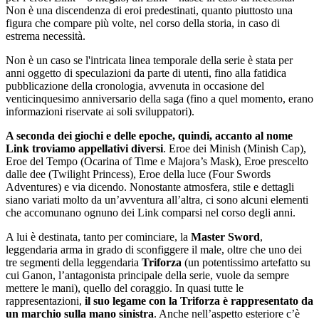
Non è una discendenza di eroi predestinati, quanto piuttosto una
figura che compare più volte, nel corso della storia, in caso di
estrema necessità.
Non è un caso se l'intricata linea temporale della serie è stata per
anni oggetto di speculazioni da parte di utenti, fino alla fatidica
pubblicazione della cronologia, avvenuta in occasione del
venticinquesimo anniversario della saga (fino a quel momento, erano
informazioni riservate ai soli sviluppatori).
A seconda dei giochi e delle epoche, quindi, accanto al nome
Link troviamo appellativi diversi
. Eroe dei Minish (Minish Cap),
Eroe del Tempo (Ocarina of Time e Majora’s Mask), Eroe prescelto
dalle dee (Twilight Princess), Eroe della luce (Four Swords
Adventures) e via dicendo. Nonostante atmosfera, stile e dettagli
siano variati molto da un’avventura all’altra, ci sono alcuni elementi
che accomunano ognuno dei Link comparsi nel corso degli anni.
A lui è destinata, tanto per cominciare, la
Master Sword
,
leggendaria arma in grado di sconfiggere il male, oltre che uno dei
tre segmenti della leggendaria
Triforza
(un potentissimo artefatto su
cui Ganon, l’antagonista principale della serie, vuole da sempre
mettere le mani), quello del coraggio. In quasi tutte le
rappresentazioni,
il suo legame con la Triforza è rappresentato da
un marchio sulla mano sinistra
. Anche nell’aspetto esteriore c’è