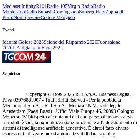
Mediaset Infinity
R101
Radio 105
Virgin Radio
Radio
Montecarlo
Radio Subasio
Comingsoon
Superguidatv
Zuppa di
Porro
Non Sprecare
Cotto e Mangiato
Eventi
Identità Golose 2026
Salone del Risparmio 2026
Fuorisalone
2026
L'Artigiano in Fiera 2025
Seguici su
Copyright © 1999-
2026
RTI S.p.A. Business Digital -
P.Iva 03976881007 - Tutti i diritti riservati - Per la pubblicità
Mediamond S.p.A. - RTI S.p.A., Mediaset N.V., sede legale
Amsterdam (Paesi Bassi) - Uffici Viale Europa 46, 20093 Cologno
Monzese (MI)
Rispetto ai contenuti e ai dati personali trasmessi e/o
riprodotti è vietata ogni utilizzazione funzionale all’addestramento di
sistemi di intelligenza artificiale generativa. È altresì fatto divieto
espresso di utilizzare mezzi automatizzati di data scraping.