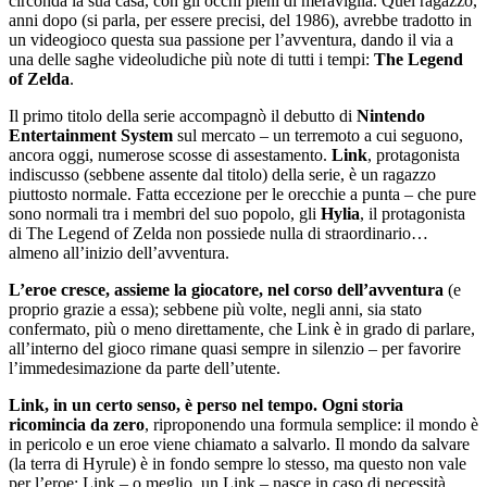
circonda la sua casa, con gli occhi pieni di meraviglia. Quel ragazzo,
anni dopo (si parla, per essere precisi, del 1986), avrebbe tradotto in
un videogioco questa sua passione per l’avventura, dando il via a
una delle saghe videoludiche più note di tutti i tempi:
The Legend
of Zelda
.
Il primo titolo della serie accompagnò il debutto di
Nintendo
Entertainment System
sul mercato – un terremoto a cui seguono,
ancora oggi, numerose scosse di assestamento.
Link
, protagonista
indiscusso (sebbene assente dal titolo) della serie, è un ragazzo
piuttosto normale. Fatta eccezione per le orecchie a punta – che pure
sono normali tra i membri del suo popolo, gli
Hylia
, il protagonista
di The Legend of Zelda non possiede nulla di straordinario…
almeno all’inizio dell’avventura.
L’eroe cresce, assieme la giocatore, nel corso dell’avventura
(e
proprio grazie a essa); sebbene più volte, negli anni, sia stato
confermato, più o meno direttamente, che Link è in grado di parlare,
all’interno del gioco rimane quasi sempre in silenzio – per favorire
l’immedesimazione da parte dell’utente.
Link, in un certo senso, è perso nel tempo. Ogni storia
ricomincia da zero
, riproponendo una formula semplice: il mondo è
in pericolo e un eroe viene chiamato a salvarlo. Il mondo da salvare
(la terra di Hyrule) è in fondo sempre lo stesso, ma questo non vale
per l’eroe: Link – o meglio, un Link – nasce in caso di necessità.