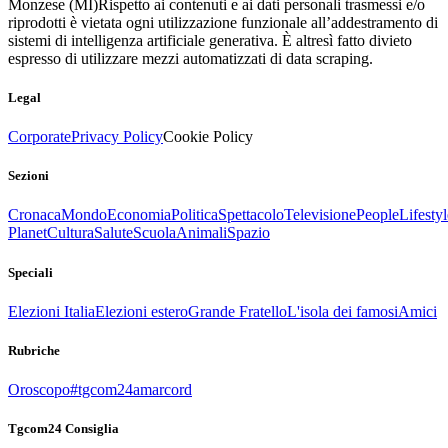
Monzese (MI)
Rispetto ai contenuti e ai dati personali trasmessi e/o
riprodotti è vietata ogni utilizzazione funzionale all’addestramento di
sistemi di intelligenza artificiale generativa. È altresì fatto divieto
espresso di utilizzare mezzi automatizzati di data scraping.
Legal
Corporate
Privacy Policy
Cookie Policy
Sezioni
Cronaca
Mondo
Economia
Politica
Spettacolo
Televisione
People
Lifestyl
Planet
Cultura
Salute
Scuola
Animali
Spazio
Speciali
Elezioni Italia
Elezioni estero
Grande Fratello
L'isola dei famosi
Amici
Rubriche
Oroscopo
#tgcom24amarcord
Tgcom24 Consiglia