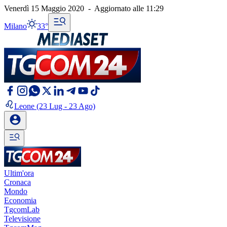
Venerdì 15 Maggio 2020
-
Aggiornato alle
11:29
Milano
33°
Leone
(23 Lug - 23 Ago)
Ultim'ora
Cronaca
Mondo
Economia
TgcomLab
Televisione