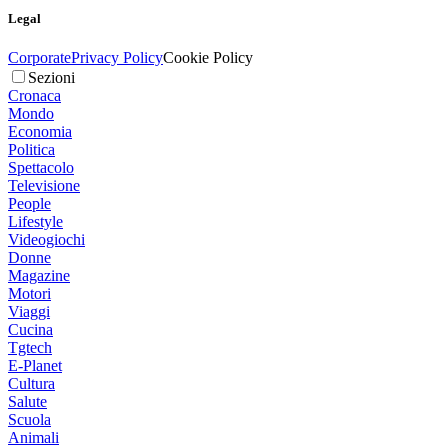
Legal
Corporate
Privacy Policy
Cookie Policy
Sezioni
Cronaca
Mondo
Economia
Politica
Spettacolo
Televisione
People
Lifestyle
Videogiochi
Donne
Magazine
Motori
Viaggi
Cucina
Tgtech
E-Planet
Cultura
Salute
Scuola
Animali