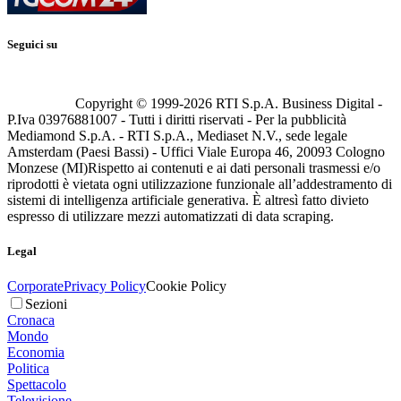
Seguici su
Copyright © 1999-
2026
RTI S.p.A. Business Digital -
P.Iva 03976881007 - Tutti i diritti riservati - Per la pubblicità
Mediamond S.p.A. - RTI S.p.A., Mediaset N.V., sede legale
Amsterdam (Paesi Bassi) - Uffici Viale Europa 46, 20093 Cologno
Monzese (MI)
Rispetto ai contenuti e ai dati personali trasmessi e/o
riprodotti è vietata ogni utilizzazione funzionale all’addestramento di
sistemi di intelligenza artificiale generativa. È altresì fatto divieto
espresso di utilizzare mezzi automatizzati di data scraping.
Legal
Corporate
Privacy Policy
Cookie Policy
Sezioni
Cronaca
Mondo
Economia
Politica
Spettacolo
Televisione