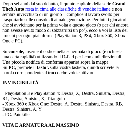
Dopo sei anni dal suo debutto, il quinto capitolo della serie
Grand
Theft Auto
resta in cima alle classifiche di vendite italiane
e non
sembra invecchiato di un giorno – complice il lavoro svolto per
trasportarlo sulle console di attuale generazione. Per tutti i giocatori
che si avvicinano per la prima volta a questo gioco (o per chi ancora
non avesse avuto modo di sbizzarrirsi un po’), ecco a voi la lista dei
trucchi per ogni piattaforma (PlayStation 3, PS4, Xbox 360, Xbox
One e PC).
Su
console
, inserite il codice nella schermata di gioco (è richiesta
una certa rapidità) utilizzando il D-Pad per i comandi direzionali.
Una piccola notifica di conferma apparirà sopra la mappa.
Su
PC
, premete il
tasto \
sulla vostra tastiera, quindi scrivete la
parola corrispondente al trucco che volete attivare.
INVINCIBILITÀ
- PlayStation 3 e PlayStation 4: Destra, X, Destra, Sinistra, Destra,
R1, Destra, Sinistra, X, Triangolo
- Xbox 360 e Xbox One: Destra, A, Destra, Sinistra, Destra, RB,
Destra, Sinistra, A, Y
- PC: Painkiller
VITA E ARMATURA AL MASSIMO