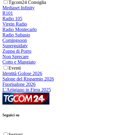
Tgcom24 Consiglia
Mediaset Infinity
R101
Radio 105
Virgin Radio
Radio Montecarlo
Radio Subasio
Comingsoon
Superguidatv
Zuppa di Porro
Non Sprecare
Cotto e Mangiato
Eventi
Identità Golose 2026
Salone del Risparmio 2026
Fuorisalone 2026
L'Artigiano in Fiera 2025
Seguici su
Sezioni