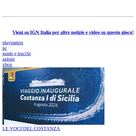
Vieni su IGN Italia per altre notizie e video su questo gioco!
playstation
pc
guide e trucchi
azione
xbox
LE VOCI DEL COSTANZA