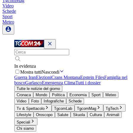
TgcomMag
Video
Schede
Sport
Meteo
In evidenza
Mostra tutti
Nascondi
Guerra Iran
Elezioni
Crans Montana
Epstein Files
Famiglia nel
bosco
Garlasco
Emergenza Clima
Tutti i dossier
Tutte le notizie del giorno
Cronaca
Mondo
Politica
Economia
Sport
Meteo
Video
Foto
Infografiche
Schede
Tv & Spettacolo
TgcomLab
TgcomMag
TgTech
Lifestyle
Oroscopo
Salute
Skuola
Cultura
Animali
Speciali
Chi siamo