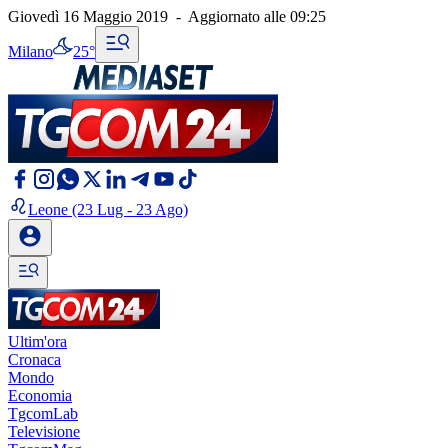
Giovedì 16 Maggio 2019
-
Aggiornato alle
09:25
Milano
25°
Leone
(23 Lug - 23 Ago)
Ultim'ora
Cronaca
Mondo
Economia
TgcomLab
Televisione