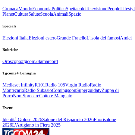
Cronaca
Mondo
Economia
Politica
Spettacolo
Televisione
People
Lifestyl
Planet
Cultura
Salute
Scuola
Animali
Spazio
Speciali
Elezioni Italia
Elezioni estero
Grande Fratello
L'isola dei famosi
Amici
Rubriche
Oroscopo
#tgcom24amarcord
Tgcom24 Consiglia
Mediaset Infinity
R101
Radio 105
Virgin Radio
Radio
Montecarlo
Radio Subasio
Comingsoon
Superguidatv
Zuppa di
Porro
Non Sprecare
Cotto e Mangiato
Eventi
Identità Golose 2026
Salone del Risparmio 2026
Fuorisalone
2026
L'Artigiano in Fiera 2025