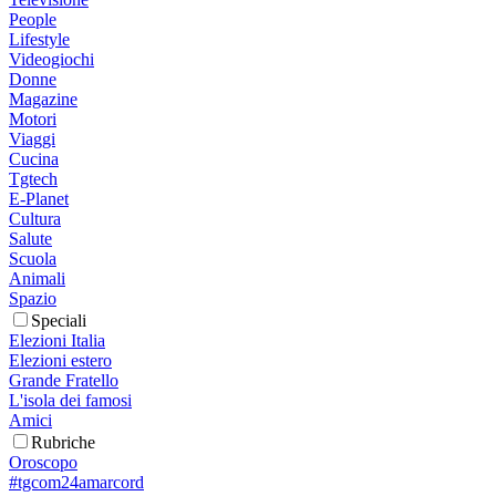
People
Lifestyle
Videogiochi
Donne
Magazine
Motori
Viaggi
Cucina
Tgtech
E-Planet
Cultura
Salute
Scuola
Animali
Spazio
Speciali
Elezioni Italia
Elezioni estero
Grande Fratello
L'isola dei famosi
Amici
Rubriche
Oroscopo
#tgcom24amarcord