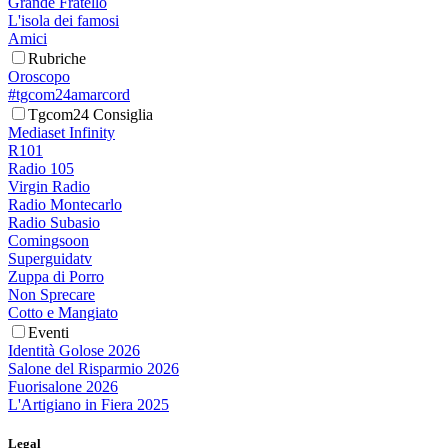
Grande Fratello
L'isola dei famosi
Amici
Rubriche
Oroscopo
#tgcom24amarcord
Tgcom24 Consiglia
Mediaset Infinity
R101
Radio 105
Virgin Radio
Radio Montecarlo
Radio Subasio
Comingsoon
Superguidatv
Zuppa di Porro
Non Sprecare
Cotto e Mangiato
Eventi
Identità Golose 2026
Salone del Risparmio 2026
Fuorisalone 2026
L'Artigiano in Fiera 2025
Legal