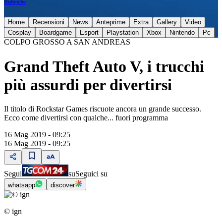
Rubriche
Home
Recensioni
News
Anteprime
Extra
Gallery
Video
Cosplay
Boardgame
Esport
Playstation
Xbox
Nintendo
Pc
COLPO GROSSO A SAN ANDREAS
Grand Theft Auto V, i trucchi
più assurdi per divertirsi
Il titolo di Rockstar Games riscuote ancora un grande successo.
Ecco come divertirsi con qualche... fuori programma
16 Mag 2019 - 09:25
16 Mag 2019 - 09:25
Segui
su
Seguici su
whatsapp
discover
© ign