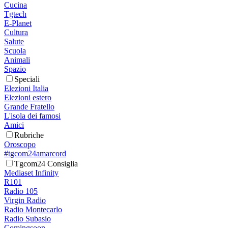
Cucina
Tgtech
E-Planet
Cultura
Salute
Scuola
Animali
Spazio
Speciali
Elezioni Italia
Elezioni estero
Grande Fratello
L'isola dei famosi
Amici
Rubriche
Oroscopo
#tgcom24amarcord
Tgcom24 Consiglia
Mediaset Infinity
R101
Radio 105
Virgin Radio
Radio Montecarlo
Radio Subasio
Comingsoon