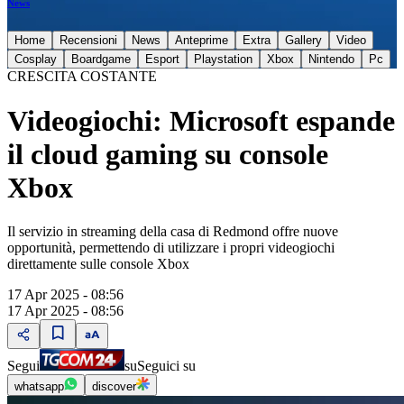
News
Home
Recensioni
News
Anteprime
Extra
Gallery
Video
Cosplay
Boardgame
Esport
Playstation
Xbox
Nintendo
Pc
CRESCITA COSTANTE
Videogiochi: Microsoft espande
il cloud gaming su console
Xbox
Il servizio in streaming della casa di Redmond offre nuove
opportunità, permettendo di utilizzare i propri videogiochi
direttamente sulle console Xbox
17 Apr 2025 - 08:56
17 Apr 2025 - 08:56
Segui
su
Seguici su
whatsapp
discover