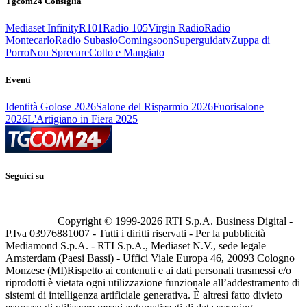
Tgcom24 Consiglia
Mediaset Infinity
R101
Radio 105
Virgin Radio
Radio
Montecarlo
Radio Subasio
Comingsoon
Superguidatv
Zuppa di
Porro
Non Sprecare
Cotto e Mangiato
Eventi
Identità Golose 2026
Salone del Risparmio 2026
Fuorisalone
2026
L'Artigiano in Fiera 2025
Seguici su
Copyright © 1999-
2026
RTI S.p.A. Business Digital -
P.Iva 03976881007 - Tutti i diritti riservati - Per la pubblicità
Mediamond S.p.A. - RTI S.p.A., Mediaset N.V., sede legale
Amsterdam (Paesi Bassi) - Uffici Viale Europa 46, 20093 Cologno
Monzese (MI)
Rispetto ai contenuti e ai dati personali trasmessi e/o
riprodotti è vietata ogni utilizzazione funzionale all’addestramento di
sistemi di intelligenza artificiale generativa. È altresì fatto divieto