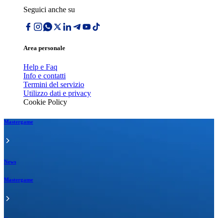
Seguici anche su
Area personale
Help e Faq
Info e contatti
Termini del servizio
Utilizzo dati e privacy
Cookie Policy
Mastergame
News
Mastergame