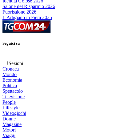
Identità Golose 2026
Salone del Risparmio 2026
Fuorisalone 2026
L'Artigiano in Fiera 2025
Seguici su
Sezioni
Cronaca
Mondo
Economia
Politica
Spettacolo
Televisione
People
Lifestyle
Videogiochi
Donne
Magazine
Motori
Viaggi