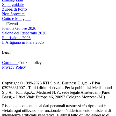
Superguidatv
Zuppa di Porro
Non Sprecare
Cotto e Mangiato
Eventi
Identità Golose 2026
Salone del Risparmio 2026
Fuorisalone 2026
L'Artigiano in Fiera 2025
Legal
Corporate
Cookie Policy
Privacy Policy
Copyright © 1999-
2026
RTI S.p.A. Business Digital - P.Iva
03976881007 - Tutti i diritti riservati - Per la pubblicità Mediamond
S.p.A. - RTI S.p.A., Mediaset N.V., sede legale Amsterdam (Paesi
Bassi) - Uffici Viale Europa 46, 20093 Cologno Monzese (MI)
Rispetto ai contenuti e ai dati personali trasmessi e/o riprodotti è
vietata ogni utilizzazione funzionale all’addestramento di sistemi di
intelligenza artificiale generativa. È altresì fatto divieto espresso di