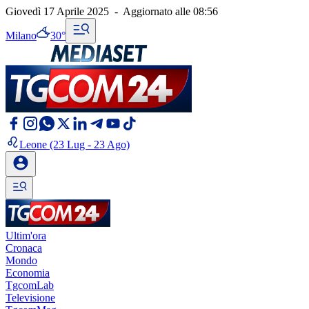
Giovedì 17 Aprile 2025
-
Aggiornato alle
08:56
Milano
30°
Leone
(23 Lug - 23 Ago)
Ultim'ora
Cronaca
Mondo
Economia
TgcomLab
Televisione