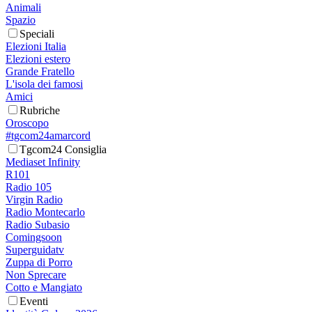
Animali
Spazio
Speciali
Elezioni Italia
Elezioni estero
Grande Fratello
L'isola dei famosi
Amici
Rubriche
Oroscopo
#tgcom24amarcord
Tgcom24 Consiglia
Mediaset Infinity
R101
Radio 105
Virgin Radio
Radio Montecarlo
Radio Subasio
Comingsoon
Superguidatv
Zuppa di Porro
Non Sprecare
Cotto e Mangiato
Eventi