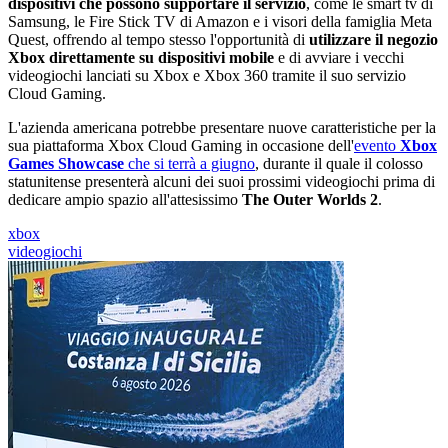
dispositivi che possono supportare il servizio
, come le smart tv di
Samsung, le Fire Stick TV di Amazon e i visori della famiglia Meta
Quest, offrendo al tempo stesso l'opportunità di
utilizzare il negozio
Xbox direttamente su dispositivi mobile
e di avviare i vecchi
videogiochi lanciati su Xbox e Xbox 360 tramite il suo servizio
Cloud Gaming.
L'azienda americana potrebbe presentare nuove caratteristiche per la
sua piattaforma Xbox Cloud Gaming in occasione dell'
evento
Xbox
Games Showcase
che si terrà a giugno
, durante il quale il colosso
statunitense presenterà alcuni dei suoi prossimi videogiochi prima di
dedicare ampio spazio all'attesissimo
The Outer Worlds 2
.
xbox
videogiochi