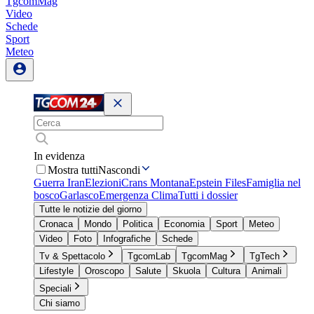
TgcomMag
Video
Schede
Sport
Meteo
In evidenza
Mostra tutti
Nascondi
Guerra Iran
Elezioni
Crans Montana
Epstein Files
Famiglia nel
bosco
Garlasco
Emergenza Clima
Tutti i dossier
Tutte le notizie del giorno
Cronaca
Mondo
Politica
Economia
Sport
Meteo
Video
Foto
Infografiche
Schede
Tv & Spettacolo
TgcomLab
TgcomMag
TgTech
Lifestyle
Oroscopo
Salute
Skuola
Cultura
Animali
Speciali
Chi siamo