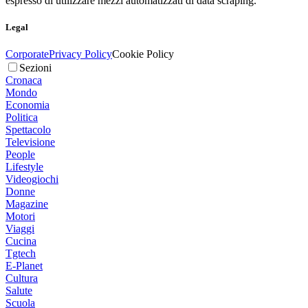
espresso di utilizzare mezzi automatizzati di data scraping.
Legal
Corporate
Privacy Policy
Cookie Policy
Sezioni
Cronaca
Mondo
Economia
Politica
Spettacolo
Televisione
People
Lifestyle
Videogiochi
Donne
Magazine
Motori
Viaggi
Cucina
Tgtech
E-Planet
Cultura
Salute
Scuola