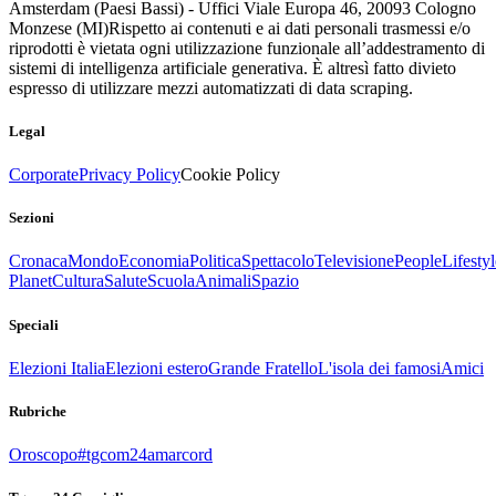
Amsterdam (Paesi Bassi) - Uffici Viale Europa 46, 20093 Cologno
Monzese (MI)
Rispetto ai contenuti e ai dati personali trasmessi e/o
riprodotti è vietata ogni utilizzazione funzionale all’addestramento di
sistemi di intelligenza artificiale generativa. È altresì fatto divieto
espresso di utilizzare mezzi automatizzati di data scraping.
Legal
Corporate
Privacy Policy
Cookie Policy
Sezioni
Cronaca
Mondo
Economia
Politica
Spettacolo
Televisione
People
Lifestyl
Planet
Cultura
Salute
Scuola
Animali
Spazio
Speciali
Elezioni Italia
Elezioni estero
Grande Fratello
L'isola dei famosi
Amici
Rubriche
Oroscopo
#tgcom24amarcord