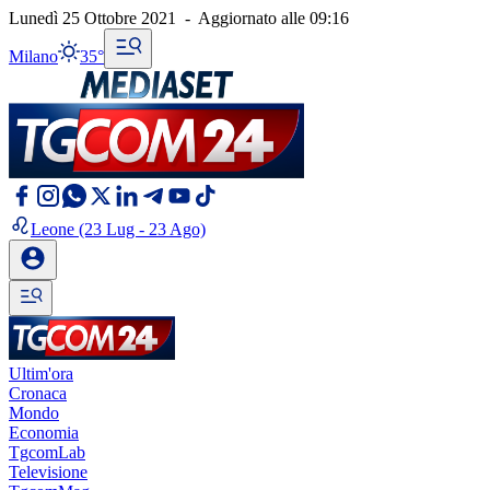
Lunedì 25 Ottobre 2021
-
Aggiornato alle
09:16
Milano
35°
Leone
(23 Lug - 23 Ago)
Ultim'ora
Cronaca
Mondo
Economia
TgcomLab
Televisione