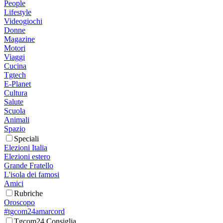
People
Lifestyle
Videogiochi
Donne
Magazine
Motori
Viaggi
Cucina
Tgtech
E-Planet
Cultura
Salute
Scuola
Animali
Spazio
Speciali
Elezioni Italia
Elezioni estero
Grande Fratello
L'isola dei famosi
Amici
Rubriche
Oroscopo
#tgcom24amarcord
Tgcom24 Consiglia