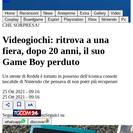
News
Home
Recensioni
News
Anteprime
Extra
Gallery
Video
Cosplay
Boardgame
Esport
Playstation
Xbox
Nintendo
Pc
CHE SORPRESA!
Videogiochi: ritrova a una
fiera, dopo 20 anni, il suo
Game Boy perduto
Un utente di Reddit è tornato in possesso dell’iconica console
tascabile di Nintendo che pensava di non poter più recuperare
25 Ott 2021 - 09:16
25 Ott 2021 - 09:16
Segui
su
Seguici su
whatsapp
discover