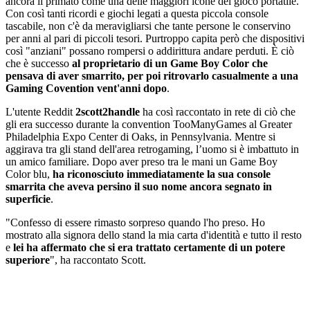
ancora il primato come una delle maggiori icone del gioco portatile.
Con così tanti ricordi e giochi legati a questa piccola console
tascabile, non c'è da meravigliarsi che tante persone le conservino
per anni al pari di piccoli tesori. Purtroppo capita però che dispositivi
così "anziani" possano rompersi o addirittura andare perduti. È ciò
che è successo
al proprietario di un Game Boy Color che
pensava di aver smarrito, per poi ritrovarlo casualmente a una
Gaming Covention vent'anni dopo
.
L'utente Reddit
2scott2handle
ha così raccontato in rete di ciò che
gli era successo durante la convention TooManyGames al Greater
Philadelphia Expo Center di Oaks, in Pennsylvania. Mentre si
aggirava tra gli stand dell'area retrogaming, l’uomo si è imbattuto in
un amico familiare. Dopo aver preso tra le mani un Game Boy
Color blu,
ha riconosciuto immediatamente la sua console
smarrita che aveva persino il suo nome ancora segnato in
superficie
.
"Confesso di essere rimasto sorpreso quando l'ho preso. Ho
mostrato alla signora dello stand la mia carta d'identità e tutto il resto
e
lei ha affermato che si era trattato certamente di un potere
superiore
", ha raccontato Scott.