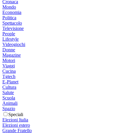
Cronaca
Mondo
Economia
Politica
Spettacolo
Televisione
People
Lifestyle
Videogiochi
Donne
Magazine
Motori
Viaggi
Cucina
Tgtech
E-Planet
Cultura
Salute
Scuola
Animali
Spazio
Speciali
Elezioni Italia
Elezioni estero
Grande Fratello