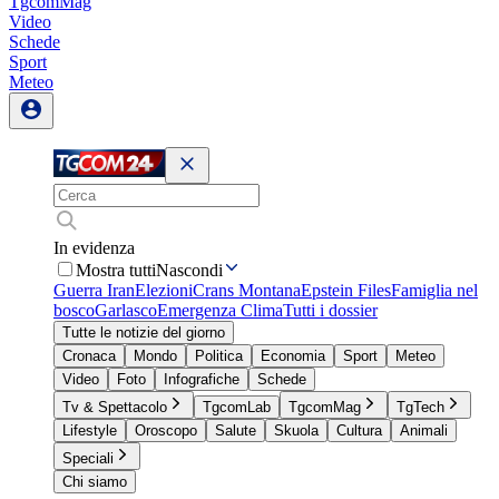
TgcomMag
Video
Schede
Sport
Meteo
In evidenza
Mostra tutti
Nascondi
Guerra Iran
Elezioni
Crans Montana
Epstein Files
Famiglia nel
bosco
Garlasco
Emergenza Clima
Tutti i dossier
Tutte le notizie del giorno
Cronaca
Mondo
Politica
Economia
Sport
Meteo
Video
Foto
Infografiche
Schede
Tv & Spettacolo
TgcomLab
TgcomMag
TgTech
Lifestyle
Oroscopo
Salute
Skuola
Cultura
Animali
Speciali
Chi siamo