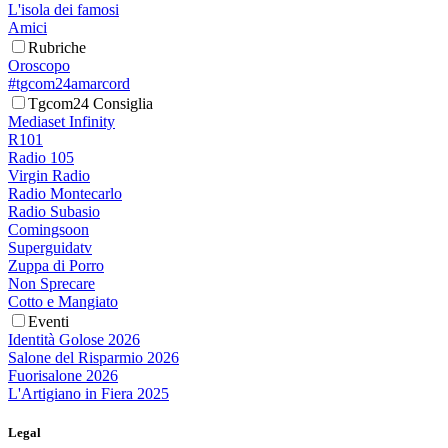
L'isola dei famosi
Amici
Rubriche
Oroscopo
#tgcom24amarcord
Tgcom24 Consiglia
Mediaset Infinity
R101
Radio 105
Virgin Radio
Radio Montecarlo
Radio Subasio
Comingsoon
Superguidatv
Zuppa di Porro
Non Sprecare
Cotto e Mangiato
Eventi
Identità Golose 2026
Salone del Risparmio 2026
Fuorisalone 2026
L'Artigiano in Fiera 2025
Legal