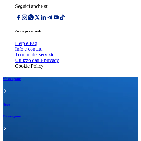
Seguici anche su
Area personale
Help e Faq
Info e contatti
Termini del servizio
Utilizzo dati e privacy
Cookie Policy
Mastergame
News
Mastergame