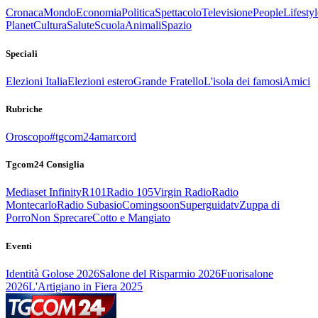
Cronaca
Mondo
Economia
Politica
Spettacolo
Televisione
People
Lifestyl
Planet
Cultura
Salute
Scuola
Animali
Spazio
Speciali
Elezioni Italia
Elezioni estero
Grande Fratello
L'isola dei famosi
Amici
Rubriche
Oroscopo
#tgcom24amarcord
Tgcom24 Consiglia
Mediaset Infinity
R101
Radio 105
Virgin Radio
Radio
Montecarlo
Radio Subasio
Comingsoon
Superguidatv
Zuppa di
Porro
Non Sprecare
Cotto e Mangiato
Eventi
Identità Golose 2026
Salone del Risparmio 2026
Fuorisalone
2026
L'Artigiano in Fiera 2025