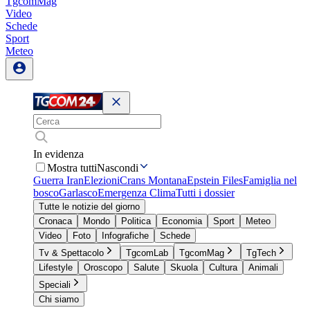
TgcomMag
Video
Schede
Sport
Meteo
In evidenza
Mostra tutti
Nascondi
Guerra Iran
Elezioni
Crans Montana
Epstein Files
Famiglia nel
bosco
Garlasco
Emergenza Clima
Tutti i dossier
Tutte le notizie del giorno
Cronaca
Mondo
Politica
Economia
Sport
Meteo
Video
Foto
Infografiche
Schede
Tv & Spettacolo
TgcomLab
TgcomMag
TgTech
Lifestyle
Oroscopo
Salute
Skuola
Cultura
Animali
Speciali
Chi siamo