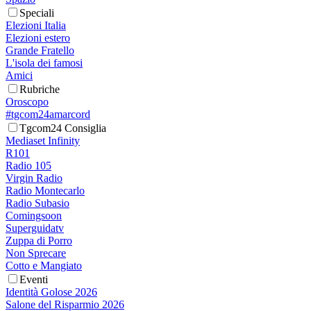
Speciali
Elezioni Italia
Elezioni estero
Grande Fratello
L'isola dei famosi
Amici
Rubriche
Oroscopo
#tgcom24amarcord
Tgcom24 Consiglia
Mediaset Infinity
R101
Radio 105
Virgin Radio
Radio Montecarlo
Radio Subasio
Comingsoon
Superguidatv
Zuppa di Porro
Non Sprecare
Cotto e Mangiato
Eventi
Identità Golose 2026
Salone del Risparmio 2026