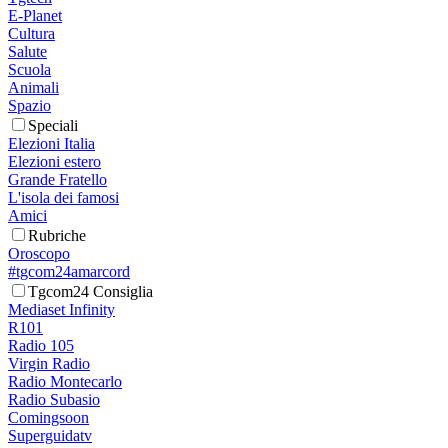
E-Planet
Cultura
Salute
Scuola
Animali
Spazio
Speciali
Elezioni Italia
Elezioni estero
Grande Fratello
L'isola dei famosi
Amici
Rubriche
Oroscopo
#tgcom24amarcord
Tgcom24 Consiglia
Mediaset Infinity
R101
Radio 105
Virgin Radio
Radio Montecarlo
Radio Subasio
Comingsoon
Superguidatv