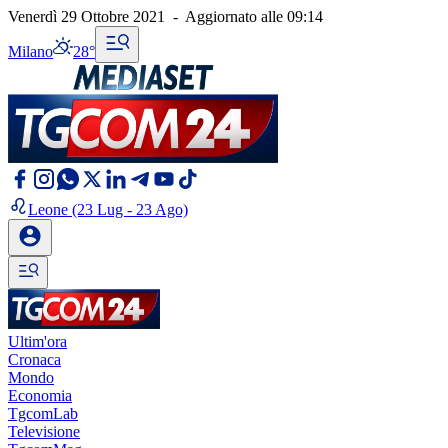
Venerdì 29 Ottobre 2021
-
Aggiornato alle
09:14
Milano
28°
Leone
(23 Lug - 23 Ago)
Ultim'ora
Cronaca
Mondo
Economia
TgcomLab
Televisione