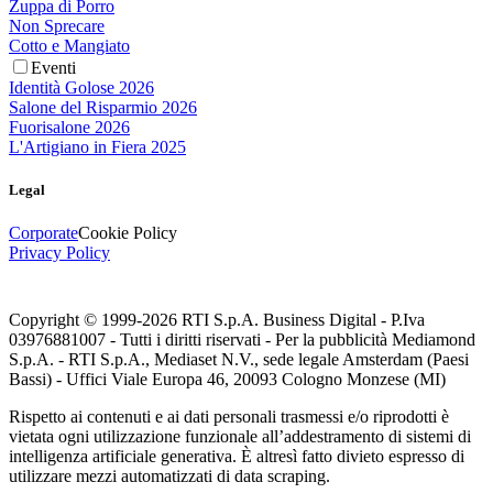
Zuppa di Porro
Non Sprecare
Cotto e Mangiato
Eventi
Identità Golose 2026
Salone del Risparmio 2026
Fuorisalone 2026
L'Artigiano in Fiera 2025
Legal
Corporate
Cookie Policy
Privacy Policy
Copyright © 1999-
2026
RTI S.p.A. Business Digital - P.Iva
03976881007 - Tutti i diritti riservati - Per la pubblicità Mediamond
S.p.A. - RTI S.p.A., Mediaset N.V., sede legale Amsterdam (Paesi
Bassi) - Uffici Viale Europa 46, 20093 Cologno Monzese (MI)
Rispetto ai contenuti e ai dati personali trasmessi e/o riprodotti è
vietata ogni utilizzazione funzionale all’addestramento di sistemi di
intelligenza artificiale generativa. È altresì fatto divieto espresso di
utilizzare mezzi automatizzati di data scraping.