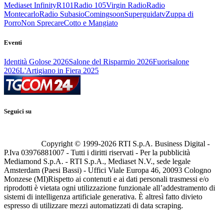
Mediaset Infinity
R101
Radio 105
Virgin Radio
Radio
Montecarlo
Radio Subasio
Comingsoon
Superguidatv
Zuppa di
Porro
Non Sprecare
Cotto e Mangiato
Eventi
Identità Golose 2026
Salone del Risparmio 2026
Fuorisalone
2026
L'Artigiano in Fiera 2025
Seguici su
Copyright © 1999-
2026
RTI S.p.A. Business Digital -
P.Iva 03976881007 - Tutti i diritti riservati - Per la pubblicità
Mediamond S.p.A. - RTI S.p.A., Mediaset N.V., sede legale
Amsterdam (Paesi Bassi) - Uffici Viale Europa 46, 20093 Cologno
Monzese (MI)
Rispetto ai contenuti e ai dati personali trasmessi e/o
riprodotti è vietata ogni utilizzazione funzionale all’addestramento di
sistemi di intelligenza artificiale generativa. È altresì fatto divieto
espresso di utilizzare mezzi automatizzati di data scraping.