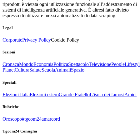
riprodotti è vietata ogni utilizzazione funzionale all’addestramento di
sistemi di intelligenza artificiale generativa. È altresì fatto divieto
espresso di utilizzare mezzi automatizzati di data scraping.
Legal
Corporate
Privacy Policy
Cookie Policy
Sezioni
Cronaca
Mondo
Economia
Politica
Spettacolo
Televisione
People
Lifestyl
Planet
Cultura
Salute
Scuola
Animali
Spazio
Speciali
Elezioni Italia
Elezioni estero
Grande Fratello
L'isola dei famosi
Amici
Rubriche
Oroscopo
#tgcom24amarcord
Tgcom24 Consiglia