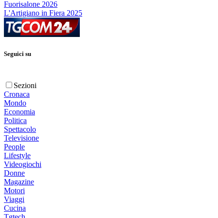
Fuorisalone 2026
L'Artigiano in Fiera 2025
Seguici su
Sezioni
Cronaca
Mondo
Economia
Politica
Spettacolo
Televisione
People
Lifestyle
Videogiochi
Donne
Magazine
Motori
Viaggi
Cucina
Tgtech