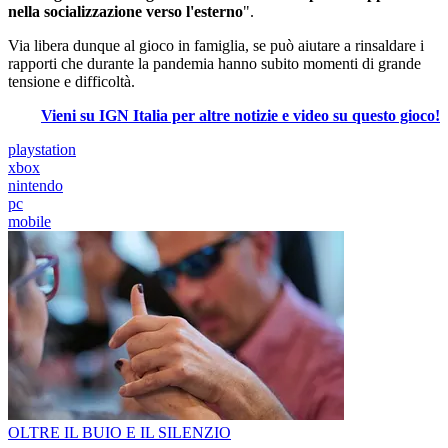
nella socializzazione verso l'esterno
".
Via libera dunque al gioco in famiglia, se può aiutare a rinsaldare i
rapporti che durante la pandemia hanno subito momenti di grande
tensione e difficoltà.
Vieni su IGN Italia per altre notizie e video su questo gioco!
playstation
xbox
nintendo
pc
mobile
OLTRE IL BUIO E IL SILENZIO