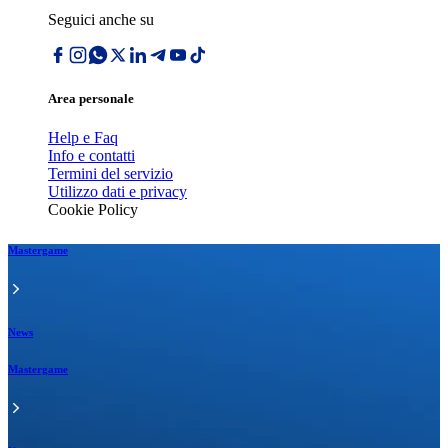
Seguici anche su
Area personale
Help e Faq
Info e contatti
Termini del servizio
Utilizzo dati e privacy
Cookie Policy
Mastergame
News
Mastergame