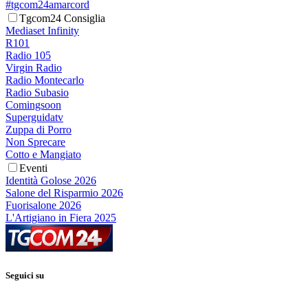
#tgcom24amarcord
Tgcom24 Consiglia
Mediaset Infinity
R101
Radio 105
Virgin Radio
Radio Montecarlo
Radio Subasio
Comingsoon
Superguidatv
Zuppa di Porro
Non Sprecare
Cotto e Mangiato
Eventi
Identità Golose 2026
Salone del Risparmio 2026
Fuorisalone 2026
L'Artigiano in Fiera 2025
Seguici su