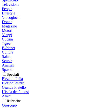
Spettacolo
Televisione
People
Lifestyle
Videogiochi
Donne
Magazine
Motori
Viaggi
Cucina
Tgtech
E-Planet
Cultura
Salute
Scuola
Animali
Spazio
Speciali
Elezioni Italia
Elezioni estero
Grande Fratello
L'isola dei famosi
Amici
Rubriche
Oroscopo