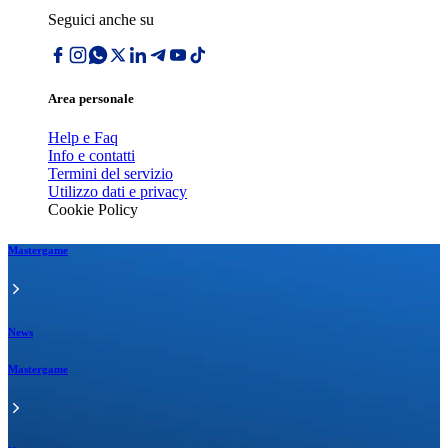
Seguici anche su
Area personale
Help e Faq
Info e contatti
Termini del servizio
Utilizzo dati e privacy
Cookie Policy
Mastergame
News
Mastergame