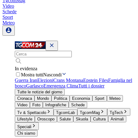
TgcomMag
Video
Schede
Sport
Meteo
In evidenza
Mostra tutti
Nascondi
Guerra Iran
Elezioni
Crans Montana
Epstein Files
Famiglia nel
bosco
Garlasco
Emergenza Clima
Tutti i dossier
Tutte le notizie del giorno
Cronaca
Mondo
Politica
Economia
Sport
Meteo
Video
Foto
Infografiche
Schede
Tv & Spettacolo
TgcomLab
TgcomMag
TgTech
Lifestyle
Oroscopo
Salute
Skuola
Cultura
Animali
Speciali
Chi siamo