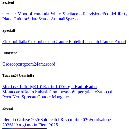
Sezioni
Cronaca
Mondo
Economia
Politica
Spettacolo
Televisione
People
Lifestyl
Planet
Cultura
Salute
Scuola
Animali
Spazio
Speciali
Elezioni Italia
Elezioni estero
Grande Fratello
L'isola dei famosi
Amici
Rubriche
Oroscopo
#tgcom24amarcord
Tgcom24 Consiglia
Mediaset Infinity
R101
Radio 105
Virgin Radio
Radio
Montecarlo
Radio Subasio
Comingsoon
Superguidatv
Zuppa di
Porro
Non Sprecare
Cotto e Mangiato
Eventi
Identità Golose 2026
Salone del Risparmio 2026
Fuorisalone
2026
L'Artigiano in Fiera 2025