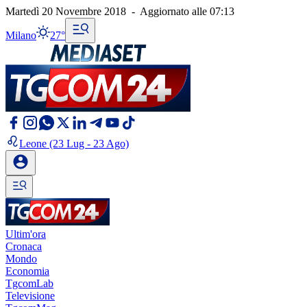
Martedì 20 Novembre 2018
-
Aggiornato alle
07:13
Milano
27°
Leone
(23 Lug - 23 Ago)
Ultim'ora
Cronaca
Mondo
Economia
TgcomLab
Televisione