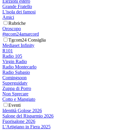
Elezioni estero
Grande Fratello
L'isola dei famosi
Amici
Rubriche
Oroscopo
#tgcom24amarcord
Tgcom24 Consiglia
Mediaset Infinity
R101
Radio 105
Virgin Radio
Radio Montecarlo
Radio Subasio
Comingsoon
Superguidatv
Zuppa di Porro
Non Sprecare
Cotto e Mangiato
Eventi
Identità Golose 2026
Salone del Risparmio 2026
Fuorisalone 2026
L'Artigiano in Fiera 2025