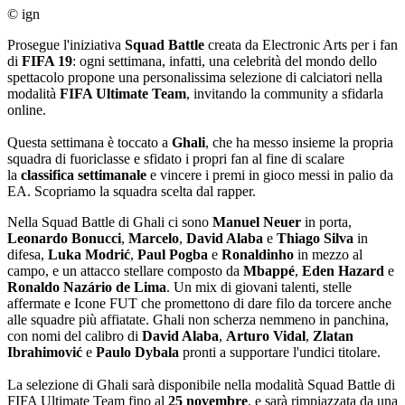
© ign
Prosegue l'iniziativa
Squad Battle
creata da Electronic Arts per i fan
di
FIFA 19
: ogni settimana, infatti, una celebrità del mondo dello
spettacolo propone una personalissima selezione di calciatori nella
modalità
FIFA Ultimate Team
, invitando la community a sfidarla
online.
Questa settimana è toccato a
Ghali
, che ha messo insieme la propria
squadra di fuoriclasse e sfidato i propri fan al fine di scalare
la
classifica settimanale
e vincere i premi in gioco messi in palio da
EA. Scopriamo la squadra scelta dal rapper.
Nella Squad Battle di Ghali ci sono
Manuel Neuer
in porta,
Leonardo Bonucci
,
Marcelo
,
David Alaba
e
Thiago Silva
in
difesa,
Luka Modrić
,
Paul Pogba
e
Ronaldinho
in mezzo al
campo, e un attacco stellare composto da
Mbappé
,
Eden Hazard
e
Ronaldo Nazário de Lima
. Un mix di giovani talenti, stelle
affermate e Icone FUT che promettono di dare filo da torcere anche
alle squadre più affiatate. Ghali non scherza nemmeno in panchina,
con nomi del calibro di
David Alaba
,
Arturo Vidal
,
Zlatan
Ibrahimović
e
Paulo Dybala
pronti a supportare l'undici titolare.
La selezione di Ghali sarà disponibile nella modalità Squad Battle di
FIFA Ultimate Team fino al
25 novembre
, e sarà rimpiazzata da una