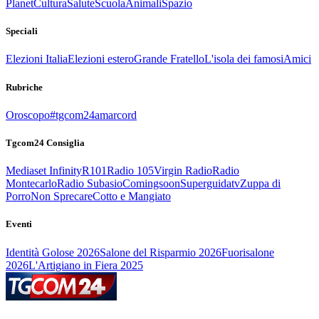
Planet
Cultura
Salute
Scuola
Animali
Spazio
Speciali
Elezioni Italia
Elezioni estero
Grande Fratello
L'isola dei famosi
Amici
Rubriche
Oroscopo
#tgcom24amarcord
Tgcom24 Consiglia
Mediaset Infinity
R101
Radio 105
Virgin Radio
Radio
Montecarlo
Radio Subasio
Comingsoon
Superguidatv
Zuppa di
Porro
Non Sprecare
Cotto e Mangiato
Eventi
Identità Golose 2026
Salone del Risparmio 2026
Fuorisalone
2026
L'Artigiano in Fiera 2025