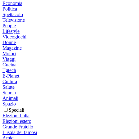
Economia
Politica
Spettacolo
Televisione
People
Lifestyle
Videogiochi
Donne
Magazine
Motori
Viaggi
Cucina
Tgtech
E-Planet
Cultura
Salute
Scuola
Animali
Spazio
Speciali
Elezioni Italia
Elezioni estero
Grande Fratello
L'isola dei famosi
Amici