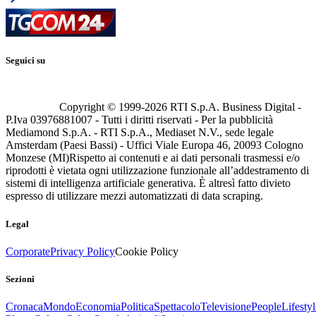
Seguici su
Copyright © 1999-
2026
RTI S.p.A. Business Digital -
P.Iva 03976881007 - Tutti i diritti riservati - Per la pubblicità
Mediamond S.p.A. - RTI S.p.A., Mediaset N.V., sede legale
Amsterdam (Paesi Bassi) - Uffici Viale Europa 46, 20093 Cologno
Monzese (MI)
Rispetto ai contenuti e ai dati personali trasmessi e/o
riprodotti è vietata ogni utilizzazione funzionale all’addestramento di
sistemi di intelligenza artificiale generativa. È altresì fatto divieto
espresso di utilizzare mezzi automatizzati di data scraping.
Legal
Corporate
Privacy Policy
Cookie Policy
Sezioni
Cronaca
Mondo
Economia
Politica
Spettacolo
Televisione
People
Lifestyl