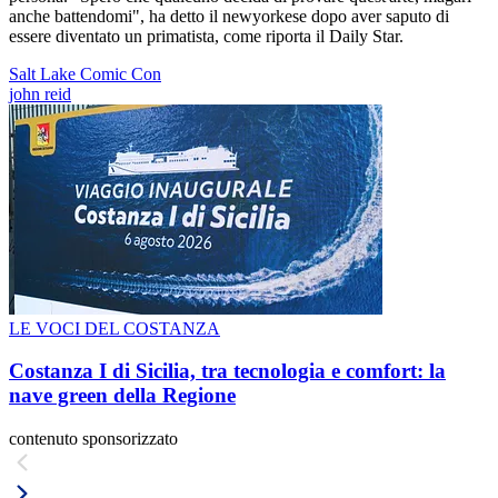
anche battendomi", ha detto il newyorkese dopo aver saputo di
essere diventato un primatista, come riporta il Daily Star.
Salt Lake Comic Con
john reid
LE VOCI DEL COSTANZA
Costanza I di Sicilia, tra tecnologia e comfort: la
nave green della Regione
contenuto sponsorizzato