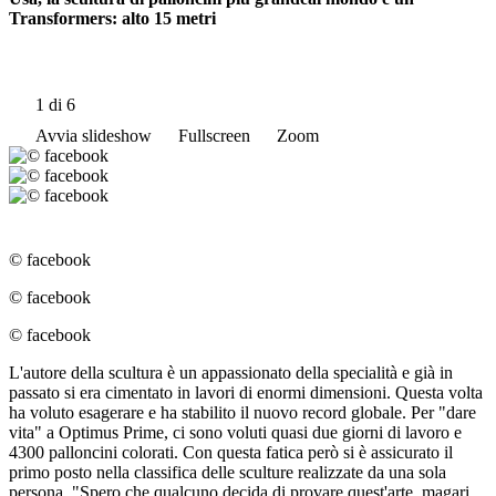
Transformers: alto 15 metri
1
di 6
Avvia slideshow
Fullscreen
Zoom
© facebook
© facebook
© facebook
L'autore della scultura è un appassionato della specialità e già in
passato si era cimentato in lavori di enormi dimensioni. Questa volta
ha voluto esagerare e ha stabilito il nuovo record globale. Per "dare
vita" a Optimus Prime, ci sono voluti quasi due giorni di lavoro e
4300 palloncini colorati. Con questa fatica però si è assicurato il
primo posto nella classifica delle sculture realizzate da una sola
persona. "Spero che qualcuno decida di provare quest'arte, magari