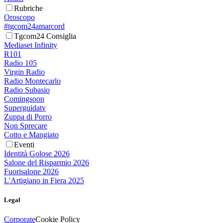
Rubriche
Oroscopo
#tgcom24amarcord
Tgcom24 Consiglia
Mediaset Infinity
R101
Radio 105
Virgin Radio
Radio Montecarlo
Radio Subasio
Comingsoon
Superguidatv
Zuppa di Porro
Non Sprecare
Cotto e Mangiato
Eventi
Identità Golose 2026
Salone del Risparmio 2026
Fuorisalone 2026
L'Artigiano in Fiera 2025
Legal
Corporate
Cookie Policy