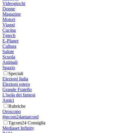
Videogiochi
Donne
Magazine
Motori
Viaggi
Cucina
Tgtech
E-Planet
Cultura
Salute
Scuola
Animali
Spazio
Speciali
Elezioni Italia
Elezioni estero
Grande Fratello
L'isola dei famosi
Amici
Rubriche
Oroscopo
#tgcom24amarcord
Tgcom24 Consiglia
Mediaset Infinity