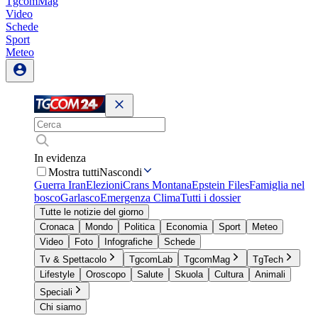
TgcomMag
Video
Schede
Sport
Meteo
In evidenza
Mostra tutti
Nascondi
Guerra Iran
Elezioni
Crans Montana
Epstein Files
Famiglia nel
bosco
Garlasco
Emergenza Clima
Tutti i dossier
Tutte le notizie del giorno
Cronaca
Mondo
Politica
Economia
Sport
Meteo
Video
Foto
Infografiche
Schede
Tv & Spettacolo
TgcomLab
TgcomMag
TgTech
Lifestyle
Oroscopo
Salute
Skuola
Cultura
Animali
Speciali
Chi siamo