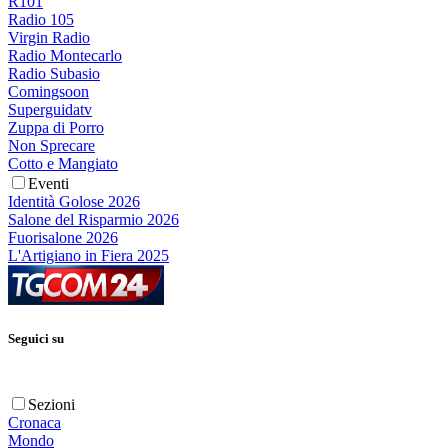
R101
Radio 105
Virgin Radio
Radio Montecarlo
Radio Subasio
Comingsoon
Superguidatv
Zuppa di Porro
Non Sprecare
Cotto e Mangiato
Eventi
Identità Golose 2026
Salone del Risparmio 2026
Fuorisalone 2026
L'Artigiano in Fiera 2025
Seguici su
Sezioni
Cronaca
Mondo