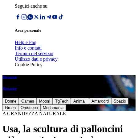
Seguici anche su
Area personale
Help e Faq
Info e contatti
Termini del servizio
Utilizzo dati e privacy
Cookie Policy
Magazine
Magazine
Donne
Games
Motori
TgTech
Animali
Amarcord
Spazio
Green
Oroscopo
Modamania
A GRANDEZZA NATURALE
Usa, la scultura di palloncini