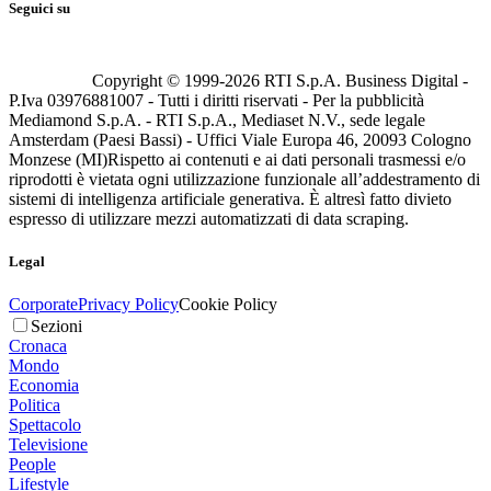
Seguici su
Copyright © 1999-
2026
RTI S.p.A. Business Digital -
P.Iva 03976881007 - Tutti i diritti riservati - Per la pubblicità
Mediamond S.p.A. - RTI S.p.A., Mediaset N.V., sede legale
Amsterdam (Paesi Bassi) - Uffici Viale Europa 46, 20093 Cologno
Monzese (MI)
Rispetto ai contenuti e ai dati personali trasmessi e/o
riprodotti è vietata ogni utilizzazione funzionale all’addestramento di
sistemi di intelligenza artificiale generativa. È altresì fatto divieto
espresso di utilizzare mezzi automatizzati di data scraping.
Legal
Corporate
Privacy Policy
Cookie Policy
Sezioni
Cronaca
Mondo
Economia
Politica
Spettacolo
Televisione
People
Lifestyle