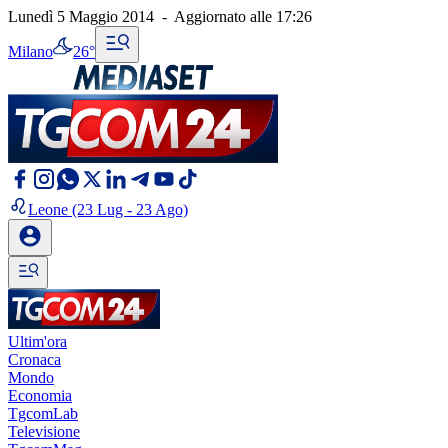
Lunedì 5 Maggio 2014
-
Aggiornato alle
17:26
Milano
26°
Leone
(23 Lug - 23 Ago)
Ultim'ora
Cronaca
Mondo
Economia
TgcomLab
Televisione