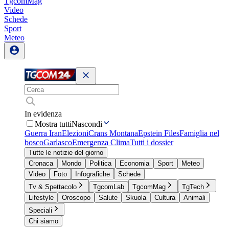
TgcomMag
Video
Schede
Sport
Meteo
In evidenza
Mostra tutti
Nascondi
Guerra Iran
Elezioni
Crans Montana
Epstein Files
Famiglia nel
bosco
Garlasco
Emergenza Clima
Tutti i dossier
Tutte le notizie del giorno
Cronaca
Mondo
Politica
Economia
Sport
Meteo
Video
Foto
Infografiche
Schede
Tv & Spettacolo
TgcomLab
TgcomMag
TgTech
Lifestyle
Oroscopo
Salute
Skuola
Cultura
Animali
Speciali
Chi siamo