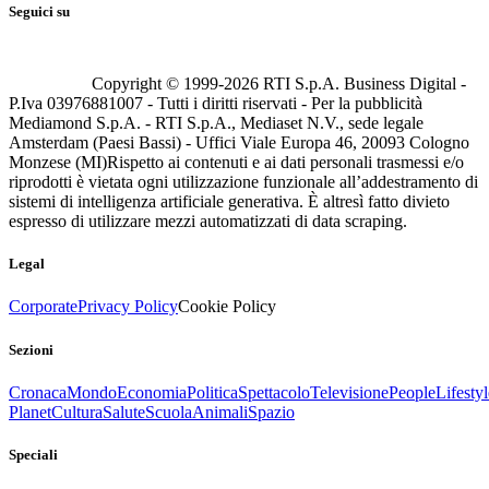
Seguici su
Copyright © 1999-
2026
RTI S.p.A. Business Digital -
P.Iva 03976881007 - Tutti i diritti riservati - Per la pubblicità
Mediamond S.p.A. - RTI S.p.A., Mediaset N.V., sede legale
Amsterdam (Paesi Bassi) - Uffici Viale Europa 46, 20093 Cologno
Monzese (MI)
Rispetto ai contenuti e ai dati personali trasmessi e/o
riprodotti è vietata ogni utilizzazione funzionale all’addestramento di
sistemi di intelligenza artificiale generativa. È altresì fatto divieto
espresso di utilizzare mezzi automatizzati di data scraping.
Legal
Corporate
Privacy Policy
Cookie Policy
Sezioni
Cronaca
Mondo
Economia
Politica
Spettacolo
Televisione
People
Lifestyl
Planet
Cultura
Salute
Scuola
Animali
Spazio
Speciali