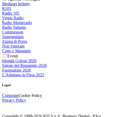
Mediaset Infinity
R101
Radio 105
Virgin Radio
Radio Montecarlo
Radio Subasio
Comingsoon
Superguidatv
Zuppa di Porro
Non Sprecare
Cotto e Mangiato
Eventi
Identità Golose 2026
Salone del Risparmio 2026
Fuorisalone 2026
L'Artigiano in Fiera 2025
Legal
Corporate
Cookie Policy
Privacy Policy
Copyright © 1999-
2026
RTI S.p.A. Business Digital - P.Iva