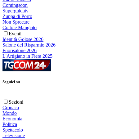
Comingsoon
Superguidatv
Zuppa di Porro
Non Sprecare
Cotto e Mangiato
Eventi
Identità Golose 2026
Salone del Risparmio 2026
Fuorisalone 2026
L'Artigiano in Fiera 2025
Seguici su
Sezioni
Cronaca
Mondo
Economia
Politica
Spettacolo
Televisione