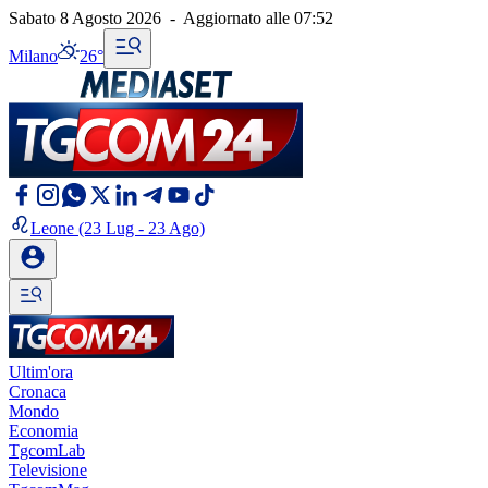
Sabato 8 Agosto 2026
-
Aggiornato alle
07:52
Milano
26°
Leone
(23 Lug - 23 Ago)
Ultim'ora
Cronaca
Mondo
Economia
TgcomLab
Televisione