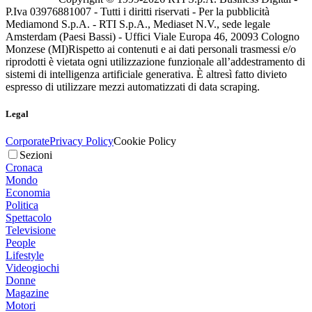
P.Iva 03976881007 - Tutti i diritti riservati - Per la pubblicità
Mediamond S.p.A. - RTI S.p.A., Mediaset N.V., sede legale
Amsterdam (Paesi Bassi) - Uffici Viale Europa 46, 20093 Cologno
Monzese (MI)
Rispetto ai contenuti e ai dati personali trasmessi e/o
riprodotti è vietata ogni utilizzazione funzionale all’addestramento di
sistemi di intelligenza artificiale generativa. È altresì fatto divieto
espresso di utilizzare mezzi automatizzati di data scraping.
Legal
Corporate
Privacy Policy
Cookie Policy
Sezioni
Cronaca
Mondo
Economia
Politica
Spettacolo
Televisione
People
Lifestyle
Videogiochi
Donne
Magazine
Motori