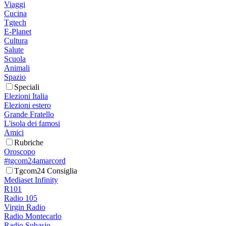
Viaggi
Cucina
Tgtech
E-Planet
Cultura
Salute
Scuola
Animali
Spazio
Speciali
Elezioni Italia
Elezioni estero
Grande Fratello
L'isola dei famosi
Amici
Rubriche
Oroscopo
#tgcom24amarcord
Tgcom24 Consiglia
Mediaset Infinity
R101
Radio 105
Virgin Radio
Radio Montecarlo
Radio Subasio