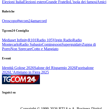
Elezioni Italia
Elezioni estero
Grande Fratello
L'isola dei famosi
Amici
Rubriche
Oroscopo
#tgcom24amarcord
Tgcom24 Consiglia
Mediaset Infinity
R101
Radio 105
Virgin Radio
Radio
Montecarlo
Radio Subasio
Comingsoon
Superguidatv
Zuppa di
Porro
Non Sprecare
Cotto e Mangiato
Eventi
Identità Golose 2026
Salone del Risparmio 2026
Fuorisalone
2026
L'Artigiano in Fiera 2025
Seguici su
Copyright © 1999-
2026
RTI S.p.A. Business Digital -