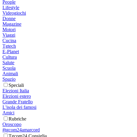
People
Lifestyle
Videogiochi
Donne
Magazine
Motori
Viaggi
Cucina
Tgtech
E-Planet
Cultura
Salute
Scuola
Animali
Spazio
Speciali
Elezioni Italia
Elezioni estero
Grande Fratello
L'isola dei famosi
Amici
Rubriche
Oroscopo
#tgcom24amarcord
Tgcom24 Consiglia