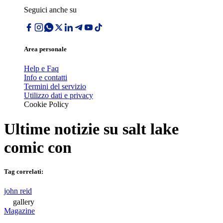
Seguici anche su
Area personale
Help e Faq
Info e contatti
Termini del servizio
Utilizzo dati e privacy
Cookie Policy
Ultime notizie su
salt lake
comic con
Tag correlati:
john reid
gallery
Magazine