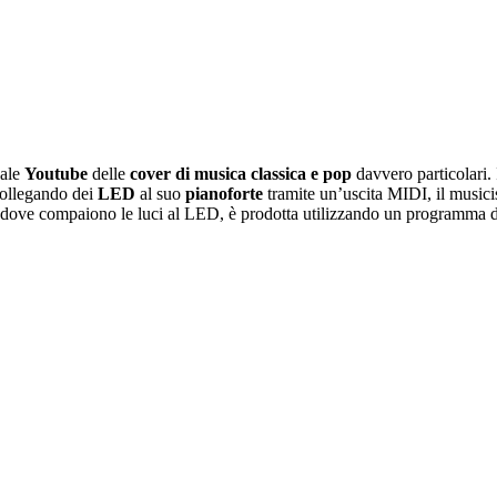
nale
Youtube
delle
cover di musica classica e pop
davvero particolari. I
Collegando dei
LED
al suo
pianoforte
tramite un’uscita MIDI, il musicis
dove compaiono le luci al LED, è prodotta utilizzando un programma di g