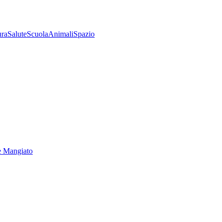
ura
Salute
Scuola
Animali
Spazio
e Mangiato