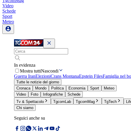
TgcomMag
Video
Schede
Sport
Meteo
In evidenza
Mostra tutti
Nascondi
Guerra Iran
Elezioni
Crans Montana
Epstein Files
Famiglia nel b
Tutte le notizie del giorno
Cronaca
Mondo
Politica
Economia
Sport
Meteo
Video
Foto
Infografiche
Schede
Tv & Spettacolo
TgcomLab
TgcomMag
TgTech
Lif
Chi siamo
Seguici anche su