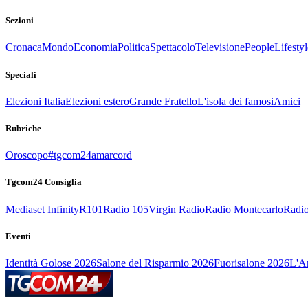
Sezioni
Cronaca
Mondo
Economia
Politica
Spettacolo
Televisione
People
Lifestyl
Speciali
Elezioni Italia
Elezioni estero
Grande Fratello
L'isola dei famosi
Amici
Rubriche
Oroscopo
#tgcom24amarcord
Tgcom24 Consiglia
Mediaset Infinity
R101
Radio 105
Virgin Radio
Radio Montecarlo
Radio
Eventi
Identità Golose 2026
Salone del Risparmio 2026
Fuorisalone 2026
L'Ar