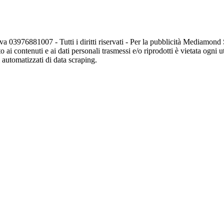
va 03976881007 - Tutti i diritti riservati - Per la pubblicità Mediamon
o ai contenuti e ai dati personali trasmessi e/o riprodotti è vietata ogni 
zi automatizzati di data scraping.