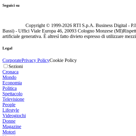
Seguici su
Copyright © 1999-
2026
RTI S.p.A. Business Digital - P.I
Bassi) - Uffici Viale Europa 46, 20093 Cologno Monzese (MI)
Rispett
artificiale generativa. È altresì fatto divieto espresso di utilizzare mez
Legal
Corporate
Privacy Policy
Cookie Policy
Sezioni
Cronaca
Mondo
Economia
Politica
Spettacolo
Televisione
People
Lifestyle
Videogiochi
Donne
Magazine
Motori