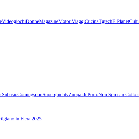
e
Videogiochi
Donne
Magazine
Motori
Viaggi
Cucina
Tgtech
E-Planet
Cult
 Subasio
Comingsoon
Superguidatv
Zuppa di Porro
Non Sprecare
Cotto 
tigiano in Fiera 2025