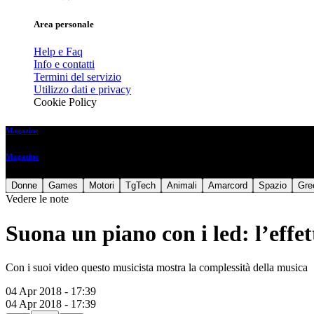
Area personale
Help e Faq
Info e contatti
Termini del servizio
Utilizzo dati e privacy
Cookie Policy
Magazine
Magazine
Donne
Games
Motori
TgTech
Animali
Amarcord
Spazio
Gre
Vedere le note
Suona un piano con i led: l’effet
Con i suoi video questo musicista mostra la complessità della musica
04 Apr 2018 - 17:39
04 Apr 2018 - 17:39