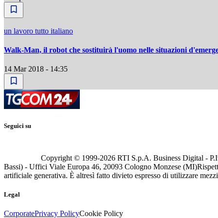
un lavoro tutto italiano
Walk-Man, il robot che sostituirà l'uomo nelle situazioni d'emerg
14 Mar 2018 - 14:35
Seguici su
Copyright © 1999-
2026
RTI S.p.A. Business Digital - P.I
Bassi) - Uffici Viale Europa 46, 20093 Cologno Monzese (MI)
Rispett
artificiale generativa. È altresì fatto divieto espresso di utilizzare mez
Legal
Corporate
Privacy Policy
Cookie Policy