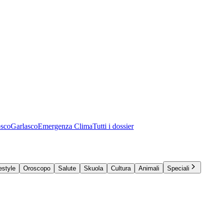
osco
Garlasco
Emergenza Clima
Tutti i dossier
estyle
Oroscopo
Salute
Skuola
Cultura
Animali
Speciali