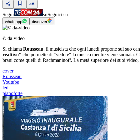
Segui
su
Seguici su
whatsapp
discover
© da-video
Si chiama
Rousseau
, il musicista che ogni lunedì propone sul suo ca
reattivo”
che permette di "vedere" la musica mentre viene suonata. 
brani come quelli di Rachmaninoff. La metà superiore dei suoi video, 
cover
Rousseau
Youtube
led
pianoforte