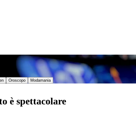
en
Oroscopo
Modamania
to è spettacolare