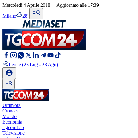
Mercoledì 4 Aprile 2018
-
Aggiornato alle
17:39
Milano
28°
Leone
(23 Lug - 23 Ago)
Ultim'ora
Cronaca
Mondo
Economia
TgcomLab
Televisione