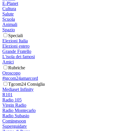
E-Planet
Cultura
Salute
Scuola
Animali
Spazio
Speciali
Elezioni Italia
Elezioni estero
Grande Fratello
L'isola dei famosi
Amici
Rubriche
Oroscopo
#tgcom24amarcord
Tgcom24 Consiglia
Mediaset Infinity
R101
Radio 105
Virgin Radio
Radio Montecarlo
Radio Subasio
Comingsoon
Superguidatv