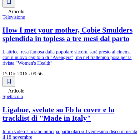
Articolo
Televisione
How I met your mother, Cobie Smulders
splendida in topless a tre mesi dal parto
L'attrice, resa famosa dalla popolare sitcom, sarà presto al cinema
con il nuovo capitolo di "Avengers", ma nel frattempo posa per la
rivista "Women's Health"
15 Dic 2016 - 09:56
Articolo
Spettacolo
Ligabue, svelate su Fb la cover e la
tracklist di "Made in Italy"
In un video Luciano anticipa particolari sul ventesimo disco in uscita
il 18 novembre