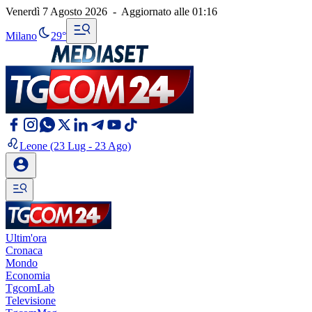
Venerdì 7 Agosto 2026
-
Aggiornato alle
01:16
Milano
29°
Leone
(23 Lug - 23 Ago)
Ultim'ora
Cronaca
Mondo
Economia
TgcomLab
Televisione