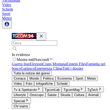
TgcomMag
Video
Schede
Sport
Meteo
In evidenza
Mostra tutti
Nascondi
Guerra Iran
Elezioni
Crans Montana
Epstein Files
Famiglia nel
bosco
Garlasco
Emergenza Clima
Tutti i dossier
Tutte le notizie del giorno
Cronaca
Mondo
Politica
Economia
Sport
Meteo
Video
Foto
Infografiche
Schede
Tv & Spettacolo
TgcomLab
TgcomMag
TgTech
Lifestyle
Oroscopo
Salute
Skuola
Cultura
Animali
Speciali
Chi siamo