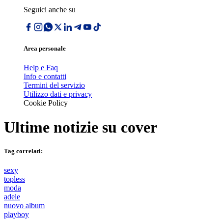
Seguici anche su
Area personale
Help e Faq
Info e contatti
Termini del servizio
Utilizzo dati e privacy
Cookie Policy
Ultime notizie su
cover
Tag correlati:
sexy
topless
moda
adele
nuovo album
playboy