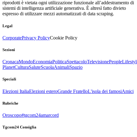
riprodotti è vietata ogni utilizzazione funzionale all’addestramento di
sistemi di intelligenza artificiale generativa. È altresì fatto divieto
espresso di utilizzare mezzi automatizzati di data scraping.
Legal
Corporate
Privacy Policy
Cookie Policy
Sezioni
Cronaca
Mondo
Economia
Politica
Spettacolo
Televisione
People
Lifestyl
Planet
Cultura
Salute
Scuola
Animali
Spazio
Speciali
Elezioni Italia
Elezioni estero
Grande Fratello
L'isola dei famosi
Amici
Rubriche
Oroscopo
#tgcom24amarcord
Tgcom24 Consiglia