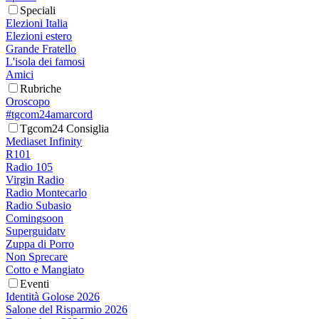
Speciali
Elezioni Italia
Elezioni estero
Grande Fratello
L'isola dei famosi
Amici
Rubriche
Oroscopo
#tgcom24amarcord
Tgcom24 Consiglia
Mediaset Infinity
R101
Radio 105
Virgin Radio
Radio Montecarlo
Radio Subasio
Comingsoon
Superguidatv
Zuppa di Porro
Non Sprecare
Cotto e Mangiato
Eventi
Identità Golose 2026
Salone del Risparmio 2026