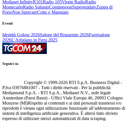
Mediaset Infinity
R101
Radio 105
Virgin Radio
Radio
Montecarlo
Radio Subasio
Comingsoon
Superguidatv
Zuppa di
Porro
Non Sprecare
Cotto e Mangiato
Eventi
Identità Golose 2026
Salone del Risparmio 2026
Fuorisalone
2026
L'Artigiano in Fiera 2025
Seguici su
Copyright © 1999-
2026
RTI S.p.A. Business Digital -
P.Iva 03976881007 - Tutti i diritti riservati - Per la pubblicità
Mediamond S.p.A. - RTI S.p.A., Mediaset N.V., sede legale
Amsterdam (Paesi Bassi) - Uffici Viale Europa 46, 20093 Cologno
Monzese (MI)
Rispetto ai contenuti e ai dati personali trasmessi e/o
riprodotti è vietata ogni utilizzazione funzionale all’addestramento di
sistemi di intelligenza artificiale generativa. È altresì fatto divieto
espresso di utilizzare mezzi automatizzati di data scraping.