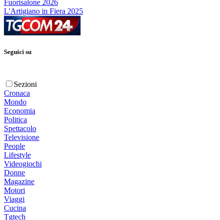
Fuorisalone 2026
L'Artigiano in Fiera 2025
Seguici su
Sezioni
Cronaca
Mondo
Economia
Politica
Spettacolo
Televisione
People
Lifestyle
Videogiochi
Donne
Magazine
Motori
Viaggi
Cucina
Tgtech