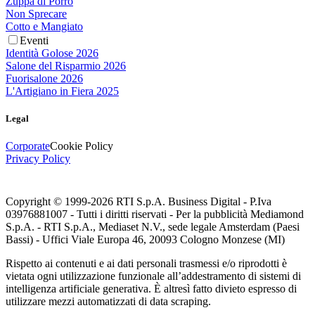
Zuppa di Porro
Non Sprecare
Cotto e Mangiato
Eventi
Identità Golose 2026
Salone del Risparmio 2026
Fuorisalone 2026
L'Artigiano in Fiera 2025
Legal
Corporate
Cookie Policy
Privacy Policy
Copyright © 1999-
2026
RTI S.p.A. Business Digital - P.Iva
03976881007 - Tutti i diritti riservati - Per la pubblicità Mediamond
S.p.A. - RTI S.p.A., Mediaset N.V., sede legale Amsterdam (Paesi
Bassi) - Uffici Viale Europa 46, 20093 Cologno Monzese (MI)
Rispetto ai contenuti e ai dati personali trasmessi e/o riprodotti è
vietata ogni utilizzazione funzionale all’addestramento di sistemi di
intelligenza artificiale generativa. È altresì fatto divieto espresso di
utilizzare mezzi automatizzati di data scraping.