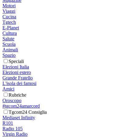
Magazine
Motori
Viaggi
Cucina
Tgtech
E-Planet
Cultura
Salute
Scuola
Animali
Spazio
Speciali
Elezioni Italia
Elezioni estero
Grande Fratello
L'isola dei famosi
Amici
Rubriche
Oroscopo
#tgcom24amarcord
Tgcom24 Consiglia
Mediaset Infinity
R101
Radio 105
Virgin Radio