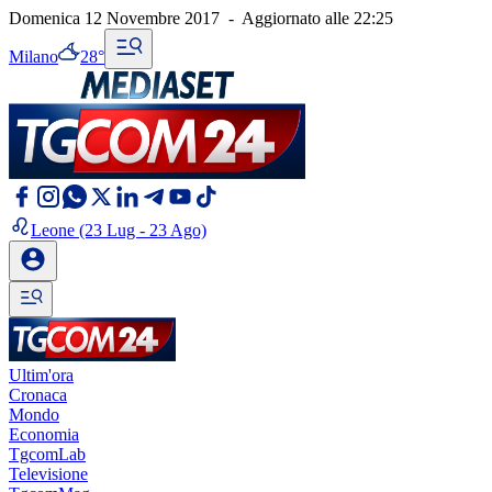
Domenica 12 Novembre 2017
-
Aggiornato alle
22:25
Milano
28°
Leone
(23 Lug - 23 Ago)
Ultim'ora
Cronaca
Mondo
Economia
TgcomLab
Televisione