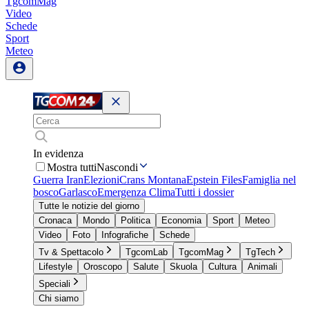
TgcomMag
Video
Schede
Sport
Meteo
In evidenza
Mostra tutti
Nascondi
Guerra Iran
Elezioni
Crans Montana
Epstein Files
Famiglia nel
bosco
Garlasco
Emergenza Clima
Tutti i dossier
Tutte le notizie del giorno
Cronaca
Mondo
Politica
Economia
Sport
Meteo
Video
Foto
Infografiche
Schede
Tv & Spettacolo
TgcomLab
TgcomMag
TgTech
Lifestyle
Oroscopo
Salute
Skuola
Cultura
Animali
Speciali
Chi siamo