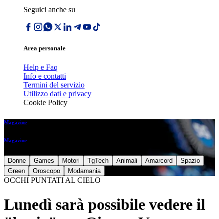
Seguici anche su
Area personale
Help e Faq
Info e contatti
Termini del servizio
Utilizzo dati e privacy
Cookie Policy
Magazine
Magazine
Donne
Games
Motori
TgTech
Animali
Amarcord
Spazio
Green
Oroscopo
Modamania
OCCHI PUNTATI AL CIELO
Lunedì sarà possibile vedere il