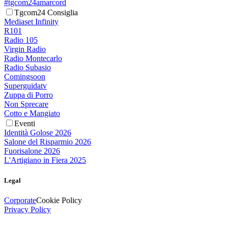
#tgcom24amarcord
Tgcom24 Consiglia
Mediaset Infinity
R101
Radio 105
Virgin Radio
Radio Montecarlo
Radio Subasio
Comingsoon
Superguidatv
Zuppa di Porro
Non Sprecare
Cotto e Mangiato
Eventi
Identità Golose 2026
Salone del Risparmio 2026
Fuorisalone 2026
L'Artigiano in Fiera 2025
Legal
Corporate
Cookie Policy
Privacy Policy