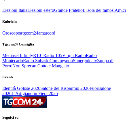
Elezioni Italia
Elezioni estero
Grande Fratello
L'isola dei famosi
Amici
Rubriche
Oroscopo
#tgcom24amarcord
Tgcom24 Consiglia
Mediaset Infinity
R101
Radio 105
Virgin Radio
Radio
Montecarlo
Radio Subasio
Comingsoon
Superguidatv
Zuppa di
Porro
Non Sprecare
Cotto e Mangiato
Eventi
Identità Golose 2026
Salone del Risparmio 2026
Fuorisalone
2026
L'Artigiano in Fiera 2025
Seguici su