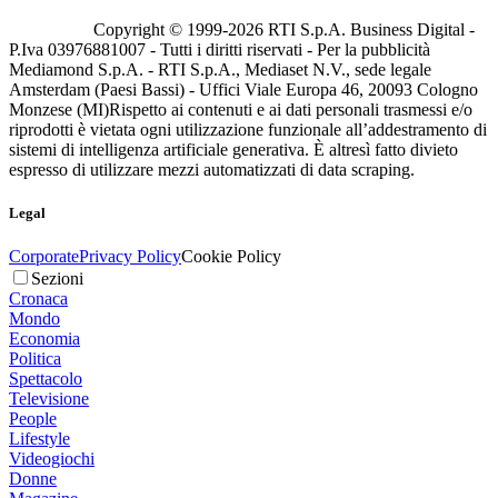
Copyright © 1999-
2026
RTI S.p.A. Business Digital -
P.Iva 03976881007 - Tutti i diritti riservati - Per la pubblicità
Mediamond S.p.A. - RTI S.p.A., Mediaset N.V., sede legale
Amsterdam (Paesi Bassi) - Uffici Viale Europa 46, 20093 Cologno
Monzese (MI)
Rispetto ai contenuti e ai dati personali trasmessi e/o
riprodotti è vietata ogni utilizzazione funzionale all’addestramento di
sistemi di intelligenza artificiale generativa. È altresì fatto divieto
espresso di utilizzare mezzi automatizzati di data scraping.
Legal
Corporate
Privacy Policy
Cookie Policy
Sezioni
Cronaca
Mondo
Economia
Politica
Spettacolo
Televisione
People
Lifestyle
Videogiochi
Donne