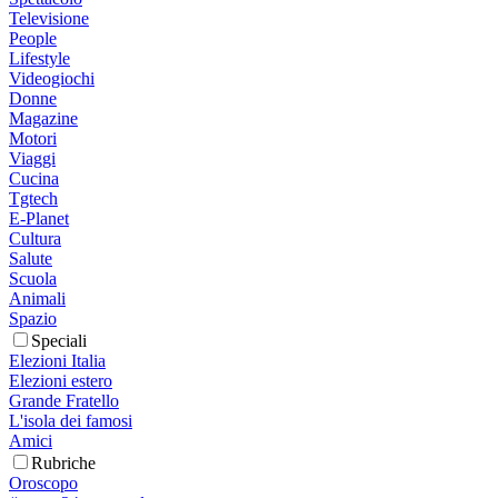
Televisione
People
Lifestyle
Videogiochi
Donne
Magazine
Motori
Viaggi
Cucina
Tgtech
E-Planet
Cultura
Salute
Scuola
Animali
Spazio
Speciali
Elezioni Italia
Elezioni estero
Grande Fratello
L'isola dei famosi
Amici
Rubriche
Oroscopo