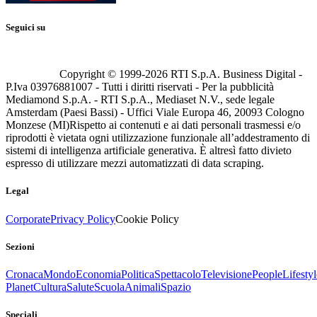
Seguici su
Copyright © 1999-
2026
RTI S.p.A. Business Digital -
P.Iva 03976881007 - Tutti i diritti riservati - Per la pubblicità
Mediamond S.p.A. - RTI S.p.A., Mediaset N.V., sede legale
Amsterdam (Paesi Bassi) - Uffici Viale Europa 46, 20093 Cologno
Monzese (MI)
Rispetto ai contenuti e ai dati personali trasmessi e/o
riprodotti è vietata ogni utilizzazione funzionale all’addestramento di
sistemi di intelligenza artificiale generativa. È altresì fatto divieto
espresso di utilizzare mezzi automatizzati di data scraping.
Legal
Corporate
Privacy Policy
Cookie Policy
Sezioni
Cronaca
Mondo
Economia
Politica
Spettacolo
Televisione
People
Lifestyl
Planet
Cultura
Salute
Scuola
Animali
Spazio
Speciali