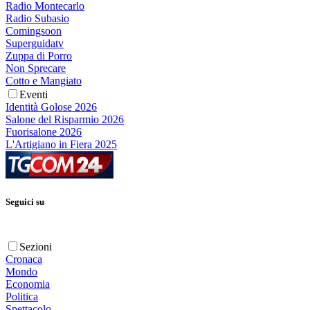
Radio Montecarlo
Radio Subasio
Comingsoon
Superguidatv
Zuppa di Porro
Non Sprecare
Cotto e Mangiato
Eventi
Identità Golose 2026
Salone del Risparmio 2026
Fuorisalone 2026
L'Artigiano in Fiera 2025
Seguici su
Sezioni
Cronaca
Mondo
Economia
Politica
Spettacolo