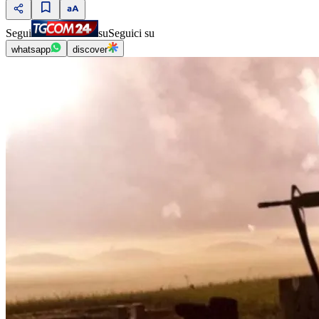
Segui
su
Seguici su
whatsapp
discover