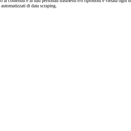
o ai contenuti e ai dati personali trasmessi e/o riprodotti è vietata ogni 
zi automatizzati di data scraping.