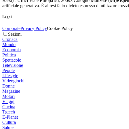
Bassi) - Uffici Viale Europa 46, 20093 Cologno Monzese (MI)
Rispett
artificiale generativa. È altresì fatto divieto espresso di utilizzare mez
Legal
Corporate
Privacy Policy
Cookie Policy
Sezioni
Cronaca
Mondo
Economia
Politica
Spettacolo
Televisione
People
Lifestyle
Videogiochi
Donne
Magazine
Motori
Viaggi
Cucina
Tgtech
E-Planet
Cultura
Salute