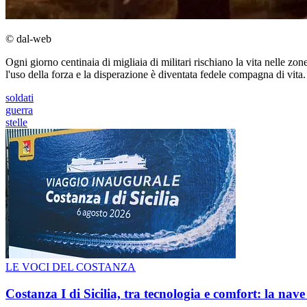
© dal-web
Ogni giorno centinaia di migliaia di militari rischiano la vita nelle z
l'uso della forza e la disperazione è diventata fedele compagna di vita
soldati
guerra
stelle
LE VOCI DEL COSTANZA
Costanza I di Sicilia, tra tecnologia e comfort: la nav