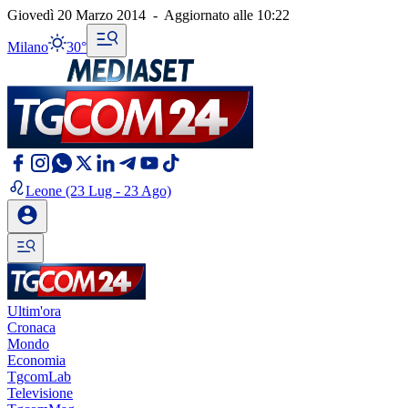
Giovedì 20 Marzo 2014
-
Aggiornato alle
10:22
Milano
30°
Leone
(23 Lug - 23 Ago)
Ultim'ora
Cronaca
Mondo
Economia
TgcomLab
Televisione