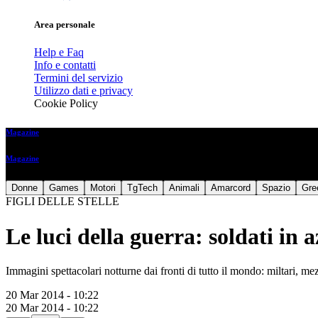
Area personale
Help e Faq
Info e contatti
Termini del servizio
Utilizzo dati e privacy
Cookie Policy
Magazine
Magazine
Donne
Games
Motori
TgTech
Animali
Amarcord
Spazio
Gre
FIGLI DELLE STELLE
Le luci della guerra: soldati in az
Immagini spettacolari notturne dai fronti di tutto il mondo: miltari, mez
20 Mar 2014 - 10:22
20 Mar 2014 - 10:22