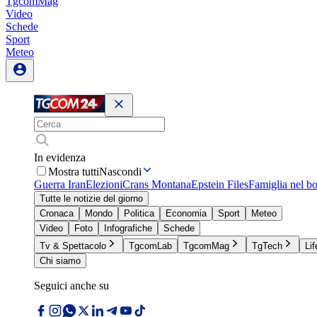
TgcomMag
Video
Schede
Sport
Meteo
In evidenza
Mostra tutti
Nascondi
Guerra Iran
Elezioni
Crans Montana
Epstein Files
Famiglia nel b
Tutte le notizie del giorno
Cronaca
Mondo
Politica
Economia
Sport
Meteo
Video
Foto
Infografiche
Schede
Tv & Spettacolo
TgcomLab
TgcomMag
TgTech
Lif
Chi siamo
Seguici anche su