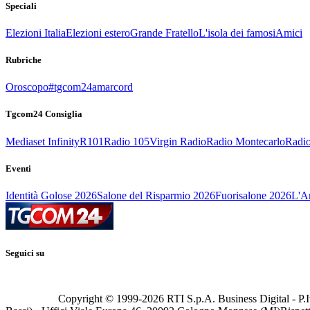
Speciali
Elezioni Italia
Elezioni estero
Grande Fratello
L'isola dei famosi
Amici
Rubriche
Oroscopo
#tgcom24amarcord
Tgcom24 Consiglia
Mediaset Infinity
R101
Radio 105
Virgin Radio
Radio Montecarlo
Radio
Eventi
Identità Golose 2026
Salone del Risparmio 2026
Fuorisalone 2026
L'Ar
Seguici su
Copyright © 1999-
2026
RTI S.p.A. Business Digital - P.I