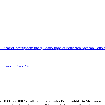
 Subasio
Comingsoon
Superguidatv
Zuppa di Porro
Non Sprecare
Cotto 
tigiano in Fiera 2025
va 03976881007 - Tutti i diritti riservati - Per la pubblicità Mediamon