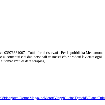
va 03976881007 - Tutti i diritti riservati - Per la pubblicità Mediamon
o ai contenuti e ai dati personali trasmessi e/o riprodotti è vietata ogni 
zi automatizzati di data scraping.
e
Videogiochi
Donne
Magazine
Motori
Viaggi
Cucina
Tgtech
E-Planet
Cult