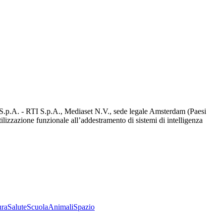
d S.p.A. - RTI S.p.A., Mediaset N.V., sede legale Amsterdam (Paesi
utilizzazione funzionale all’addestramento di sistemi di intelligenza
ura
Salute
Scuola
Animali
Spazio