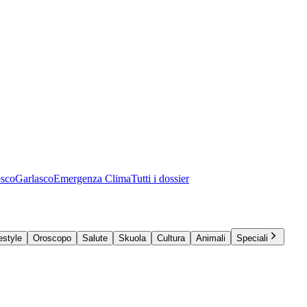
osco
Garlasco
Emergenza Clima
Tutti i dossier
estyle
Oroscopo
Salute
Skuola
Cultura
Animali
Speciali