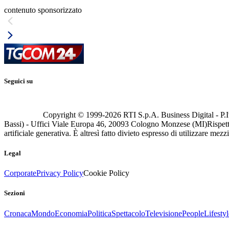
contenuto sponsorizzato
Seguici su
Copyright © 1999-
2026
RTI S.p.A. Business Digital - P.I
Bassi) - Uffici Viale Europa 46, 20093 Cologno Monzese (MI)
Rispett
artificiale generativa. È altresì fatto divieto espresso di utilizzare mez
Legal
Corporate
Privacy Policy
Cookie Policy
Sezioni
Cronaca
Mondo
Economia
Politica
Spettacolo
Televisione
People
Lifestyl