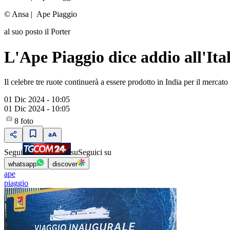
© Ansa
|
Ape Piaggio
al suo posto il Porter
L'Ape Piaggio dice addio all'Ita
Il celebre tre ruote continuerà a essere prodotto in India per il merca
01 Dic 2024 - 10:05
01 Dic 2024 - 10:05
8
foto
Segui
su
Seguici su
whatsapp
discover
ape
piaggio