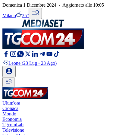
Domenica 1 Dicembre 2024
-
Aggiornato alle
10:05
Milano
25°
Leone
(23 Lug - 23 Ago)
Ultim'ora
Cronaca
Mondo
Economia
TgcomLab
Televisione