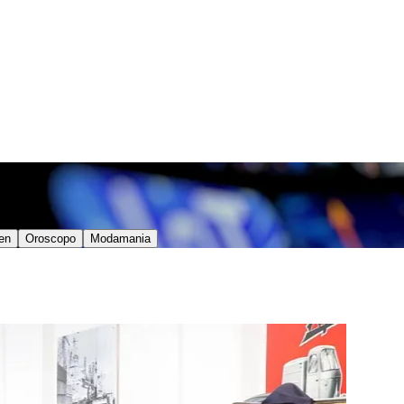
en
Oroscopo
Modamania