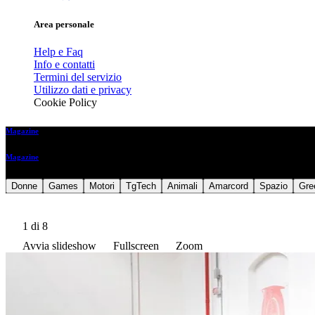
Area personale
Help e Faq
Info e contatti
Termini del servizio
Utilizzo dati e privacy
Cookie Policy
Magazine
Magazine
Donne
Games
Motori
TgTech
Animali
Amarcord
Spazio
Gre
1
di 8
Avvia slideshow
Fullscreen
Zoom