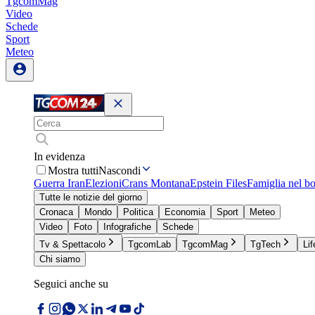
TgcomMag
Video
Schede
Sport
Meteo
In evidenza
Mostra tutti
Nascondi
Guerra Iran
Elezioni
Crans Montana
Epstein Files
Famiglia nel b
Tutte le notizie del giorno
Cronaca
Mondo
Politica
Economia
Sport
Meteo
Video
Foto
Infografiche
Schede
Tv & Spettacolo
TgcomLab
TgcomMag
TgTech
Lif
Chi siamo
Seguici anche su