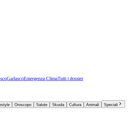
osco
Garlasco
Emergenza Clima
Tutti i dossier
estyle
Oroscopo
Salute
Skuola
Cultura
Animali
Speciali