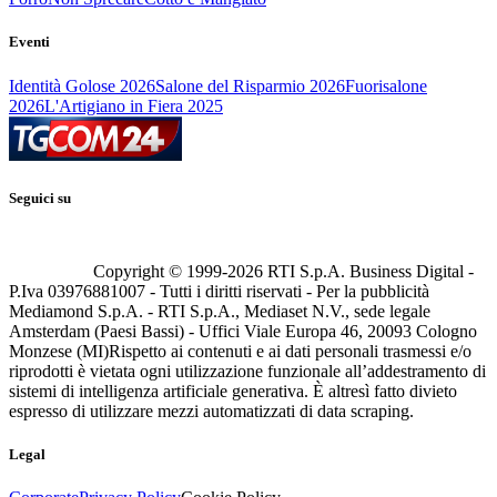
Eventi
Identità Golose 2026
Salone del Risparmio 2026
Fuorisalone
2026
L'Artigiano in Fiera 2025
Seguici su
Copyright © 1999-
2026
RTI S.p.A. Business Digital -
P.Iva 03976881007 - Tutti i diritti riservati - Per la pubblicità
Mediamond S.p.A. - RTI S.p.A., Mediaset N.V., sede legale
Amsterdam (Paesi Bassi) - Uffici Viale Europa 46, 20093 Cologno
Monzese (MI)
Rispetto ai contenuti e ai dati personali trasmessi e/o
riprodotti è vietata ogni utilizzazione funzionale all’addestramento di
sistemi di intelligenza artificiale generativa. È altresì fatto divieto
espresso di utilizzare mezzi automatizzati di data scraping.
Legal