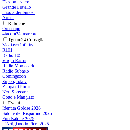
Elezioni estero
Grande Fratello
L'isola dei famosi
Amici
Rubriche
Oroscopo
#tgcom24amarcord
Tgcom24 Consiglia
Mediaset Infinity
R101
Radio 105
Virgin Radio
Radio Montecarlo
Radio Subasio
Comingsoon
Superguidatv
Zuppa di Porro
Non Sprecare
Cotto e Mangiato
Eventi
Identità Golose 2026
Salone del Risparmio 2026
Fuorisalone 2026
L'Artigiano in Fiera 2025