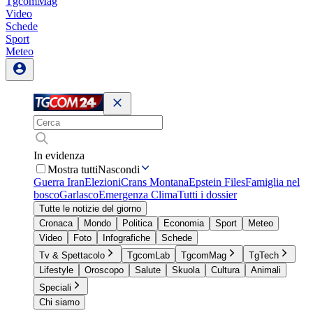
TgcomMag
Video
Schede
Sport
Meteo
In evidenza
Mostra tutti
Nascondi
Guerra Iran
Elezioni
Crans Montana
Epstein Files
Famiglia nel
bosco
Garlasco
Emergenza Clima
Tutti i dossier
Tutte le notizie del giorno
Cronaca
Mondo
Politica
Economia
Sport
Meteo
Video
Foto
Infografiche
Schede
Tv & Spettacolo
TgcomLab
TgcomMag
TgTech
Lifestyle
Oroscopo
Salute
Skuola
Cultura
Animali
Speciali
Chi siamo