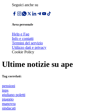
Seguici anche su
Area personale
Help e Faq
Info e contatti
Termini del servizio
Utilizzo dati e privacy
Cookie Policy
Ultime notizie su
ape
Tag correlati:
pensioni
inps
giuliano poletti
piaggio
manovra
sindacati