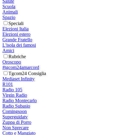
Salute
Scuola
Animali
Spazio
Speciali
Elezioni Italia
Elezioni estero
Grande Fratello
L'isola dei famosi
Amici
Rubriche
Oroscopo
#tgcom24amarcord
Tgcom24 Consiglia
Mediaset Infinity
R101
Radio 105
Virgin Radio
Radio Montecarlo
Radio Subasio
Comingsoon
Superguidatv
Zuppa di Porro
Non Sprecare
Cotto e Mangiato