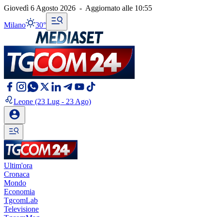
Giovedì 6 Agosto 2026
-
Aggiornato alle
10:55
Milano
30°
Leone
(23 Lug - 23 Ago)
Ultim'ora
Cronaca
Mondo
Economia
TgcomLab
Televisione