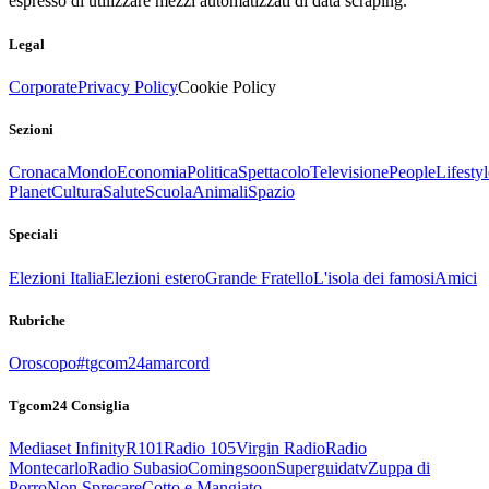
espresso di utilizzare mezzi automatizzati di data scraping.
Legal
Corporate
Privacy Policy
Cookie Policy
Sezioni
Cronaca
Mondo
Economia
Politica
Spettacolo
Televisione
People
Lifestyl
Planet
Cultura
Salute
Scuola
Animali
Spazio
Speciali
Elezioni Italia
Elezioni estero
Grande Fratello
L'isola dei famosi
Amici
Rubriche
Oroscopo
#tgcom24amarcord
Tgcom24 Consiglia
Mediaset Infinity
R101
Radio 105
Virgin Radio
Radio
Montecarlo
Radio Subasio
Comingsoon
Superguidatv
Zuppa di
Porro
Non Sprecare
Cotto e Mangiato