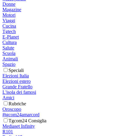
Donne
Magazine
Motori
Viaggi
Cucina
Tgtech
E-Planet
Cultura
Salute
Scuola
Animali
Spazio
Speciali
Elezioni Italia
Elezioni estero
Grande Fratello
L'isola dei famosi
Amici
Rubriche
Oroscopo
#tgcom24amarcord
Tgcom24 Consiglia
Mediaset Infinity
R101