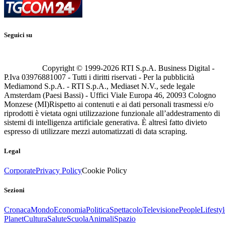
Seguici su
Copyright © 1999-
2026
RTI S.p.A. Business Digital -
P.Iva 03976881007 - Tutti i diritti riservati - Per la pubblicità
Mediamond S.p.A. - RTI S.p.A., Mediaset N.V., sede legale
Amsterdam (Paesi Bassi) - Uffici Viale Europa 46, 20093 Cologno
Monzese (MI)
Rispetto ai contenuti e ai dati personali trasmessi e/o
riprodotti è vietata ogni utilizzazione funzionale all’addestramento di
sistemi di intelligenza artificiale generativa. È altresì fatto divieto
espresso di utilizzare mezzi automatizzati di data scraping.
Legal
Corporate
Privacy Policy
Cookie Policy
Sezioni
Cronaca
Mondo
Economia
Politica
Spettacolo
Televisione
People
Lifestyl
Planet
Cultura
Salute
Scuola
Animali
Spazio