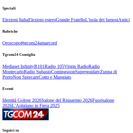
Speciali
Elezioni Italia
Elezioni estero
Grande Fratello
L'isola dei famosi
Amici
Rubriche
Oroscopo
#tgcom24amarcord
Tgcom24 Consiglia
Mediaset Infinity
R101
Radio 105
Virgin Radio
Radio
Montecarlo
Radio Subasio
Comingsoon
Superguidatv
Zuppa di
Porro
Non Sprecare
Cotto e Mangiato
Eventi
Identità Golose 2026
Salone del Risparmio 2026
Fuorisalone
2026
L'Artigiano in Fiera 2025
Seguici su