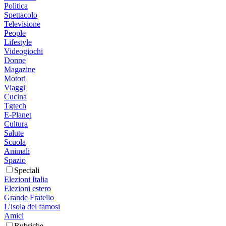
Politica
Spettacolo
Televisione
People
Lifestyle
Videogiochi
Donne
Magazine
Motori
Viaggi
Cucina
Tgtech
E-Planet
Cultura
Salute
Scuola
Animali
Spazio
Speciali
Elezioni Italia
Elezioni estero
Grande Fratello
L'isola dei famosi
Amici
Rubriche