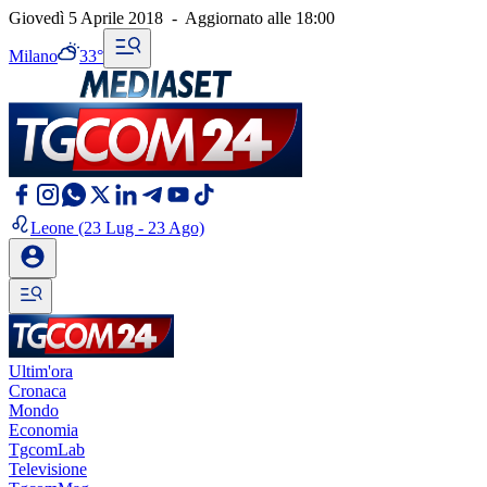
Giovedì 5 Aprile 2018
-
Aggiornato alle
18:00
Milano
33°
Leone
(23 Lug - 23 Ago)
Ultim'ora
Cronaca
Mondo
Economia
TgcomLab
Televisione