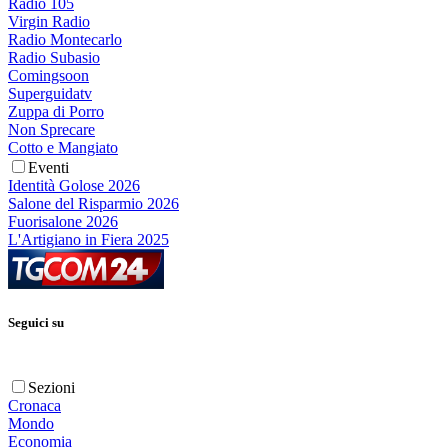
Radio 105
Virgin Radio
Radio Montecarlo
Radio Subasio
Comingsoon
Superguidatv
Zuppa di Porro
Non Sprecare
Cotto e Mangiato
Eventi
Identità Golose 2026
Salone del Risparmio 2026
Fuorisalone 2026
L'Artigiano in Fiera 2025
Seguici su
Sezioni
Cronaca
Mondo
Economia