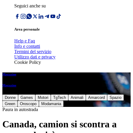
Seguici anche su
Area personale
Help e Faq
Info e contatti
Termini del servizio
Utilizzo dati e privacy
Cookie Policy
Magazine
Magazine
Donne
Games
Motori
TgTech
Animali
Amarcord
Spazio
Green
Oroscopo
Modamania
Paura in autostrada
Canada, camion si scontra a