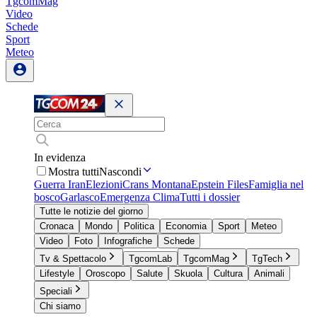
TgcomMag
Video
Schede
Sport
Meteo
In evidenza
Mostra tutti
Nascondi
Guerra Iran
Elezioni
Crans Montana
Epstein Files
Famiglia nel
bosco
Garlasco
Emergenza Clima
Tutti i dossier
Tutte le notizie del giorno
Cronaca
Mondo
Politica
Economia
Sport
Meteo
Video
Foto
Infografiche
Schede
Tv & Spettacolo
TgcomLab
TgcomMag
TgTech
Lifestyle
Oroscopo
Salute
Skuola
Cultura
Animali
Speciali
Chi siamo