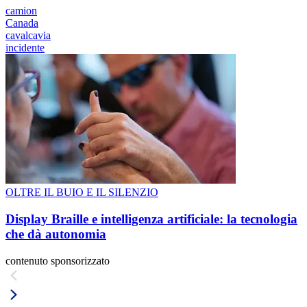
camion
Canada
cavalcavia
incidente
OLTRE IL BUIO E IL SILENZIO
Display Braille e intelligenza artificiale: la tecnologia
che dà autonomia
contenuto sponsorizzato