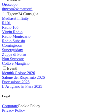
Oroscopo
#tgcom24amarcord
Tgcom24 Consiglia
Mediaset Infinity
R101
Radio 105
Virgin Radio
Radio Montecarlo
Radio Subasio
Comingsoon
Superguidatv
Zuppa di Porro
Non Sprecare
Cotto e Mangiato
Eventi
Identità Golose 2026
Salone del Risparmio 2026
Fuorisalone 2026
L'Artigiano in Fiera 2025
Legal
Corporate
Cookie Policy
Privacy Policy