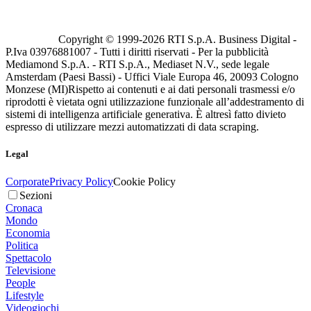
Copyright © 1999-
2026
RTI S.p.A. Business Digital -
P.Iva 03976881007 - Tutti i diritti riservati - Per la pubblicità
Mediamond S.p.A. - RTI S.p.A., Mediaset N.V., sede legale
Amsterdam (Paesi Bassi) - Uffici Viale Europa 46, 20093 Cologno
Monzese (MI)
Rispetto ai contenuti e ai dati personali trasmessi e/o
riprodotti è vietata ogni utilizzazione funzionale all’addestramento di
sistemi di intelligenza artificiale generativa. È altresì fatto divieto
espresso di utilizzare mezzi automatizzati di data scraping.
Legal
Corporate
Privacy Policy
Cookie Policy
Sezioni
Cronaca
Mondo
Economia
Politica
Spettacolo
Televisione
People
Lifestyle
Videogiochi