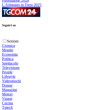
Fuorisalone 2026
L'Artigiano in Fiera 2025
Seguici su
Sezioni
Cronaca
Mondo
Economia
Politica
Spettacolo
Televisione
People
Lifestyle
Videogiochi
Donne
Magazine
Motori
Viaggi
Cucina
Tgtech