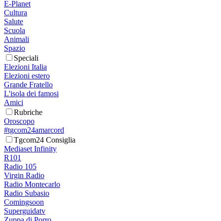
E-Planet
Cultura
Salute
Scuola
Animali
Spazio
Speciali
Elezioni Italia
Elezioni estero
Grande Fratello
L'isola dei famosi
Amici
Rubriche
Oroscopo
#tgcom24amarcord
Tgcom24 Consiglia
Mediaset Infinity
R101
Radio 105
Virgin Radio
Radio Montecarlo
Radio Subasio
Comingsoon
Superguidatv
Zuppa di Porro