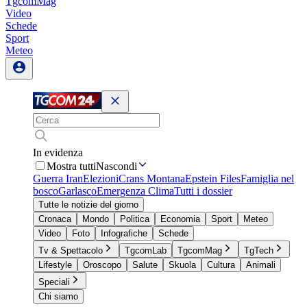
TgcomMag
Video
Schede
Sport
Meteo
In evidenza
Mostra tutti
Nascondi
Guerra Iran
Elezioni
Crans Montana
Epstein Files
Famiglia nel
bosco
Garlasco
Emergenza Clima
Tutti i dossier
Tutte le notizie del giorno
Cronaca
Mondo
Politica
Economia
Sport
Meteo
Video
Foto
Infografiche
Schede
Tv & Spettacolo
TgcomLab
TgcomMag
TgTech
Lifestyle
Oroscopo
Salute
Skuola
Cultura
Animali
Speciali
Chi siamo