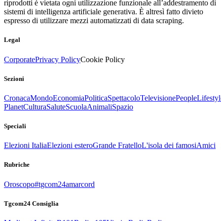
riprodotti è vietata ogni utilizzazione funzionale all’addestramento di
sistemi di intelligenza artificiale generativa. È altresì fatto divieto
espresso di utilizzare mezzi automatizzati di data scraping.
Legal
Corporate
Privacy Policy
Cookie Policy
Sezioni
Cronaca
Mondo
Economia
Politica
Spettacolo
Televisione
People
Lifestyl
Planet
Cultura
Salute
Scuola
Animali
Spazio
Speciali
Elezioni Italia
Elezioni estero
Grande Fratello
L'isola dei famosi
Amici
Rubriche
Oroscopo
#tgcom24amarcord
Tgcom24 Consiglia