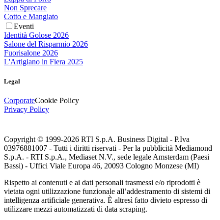
Non Sprecare
Cotto e Mangiato
Eventi
Identità Golose 2026
Salone del Risparmio 2026
Fuorisalone 2026
L'Artigiano in Fiera 2025
Legal
Corporate
Cookie Policy
Privacy Policy
Copyright © 1999-
2026
RTI S.p.A. Business Digital - P.Iva
03976881007 - Tutti i diritti riservati - Per la pubblicità Mediamond
S.p.A. - RTI S.p.A., Mediaset N.V., sede legale Amsterdam (Paesi
Bassi) - Uffici Viale Europa 46, 20093 Cologno Monzese (MI)
Rispetto ai contenuti e ai dati personali trasmessi e/o riprodotti è
vietata ogni utilizzazione funzionale all’addestramento di sistemi di
intelligenza artificiale generativa. È altresì fatto divieto espresso di
utilizzare mezzi automatizzati di data scraping.