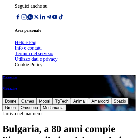
Seguici anche su
Area personale
Help e Faq
Info e contatti
Termini del servizio
Utilizzo dati e privacy
Cookie Policy
Magazine
Magazine
Donne
Games
Motori
TgTech
Animali
Amarcord
Spazio
Green
Oroscopo
Modamania
l'arrivo nel mar nero
Bulgaria, a 80 anni compie