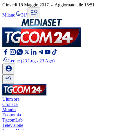
Giovedì 18 Maggio 2017
-
Aggiornato alle
15:51
Milano
31°
Leone
(23 Lug - 23 Ago)
Ultim'ora
Cronaca
Mondo
Economia
TgcomLab
Televisione