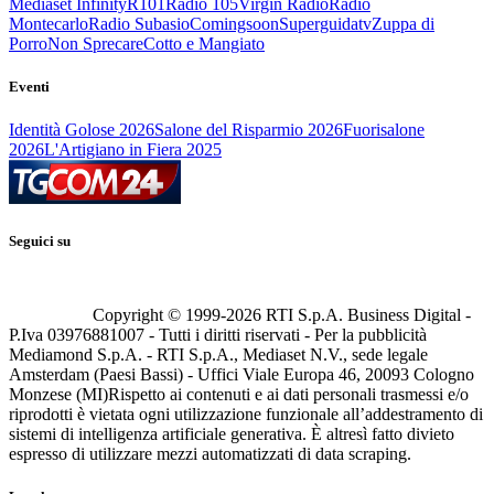
Mediaset Infinity
R101
Radio 105
Virgin Radio
Radio
Montecarlo
Radio Subasio
Comingsoon
Superguidatv
Zuppa di
Porro
Non Sprecare
Cotto e Mangiato
Eventi
Identità Golose 2026
Salone del Risparmio 2026
Fuorisalone
2026
L'Artigiano in Fiera 2025
Seguici su
Copyright © 1999-
2026
RTI S.p.A. Business Digital -
P.Iva 03976881007 - Tutti i diritti riservati - Per la pubblicità
Mediamond S.p.A. - RTI S.p.A., Mediaset N.V., sede legale
Amsterdam (Paesi Bassi) - Uffici Viale Europa 46, 20093 Cologno
Monzese (MI)
Rispetto ai contenuti e ai dati personali trasmessi e/o
riprodotti è vietata ogni utilizzazione funzionale all’addestramento di
sistemi di intelligenza artificiale generativa. È altresì fatto divieto
espresso di utilizzare mezzi automatizzati di data scraping.