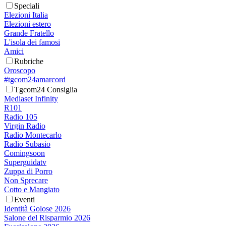
Speciali
Elezioni Italia
Elezioni estero
Grande Fratello
L'isola dei famosi
Amici
Rubriche
Oroscopo
#tgcom24amarcord
Tgcom24 Consiglia
Mediaset Infinity
R101
Radio 105
Virgin Radio
Radio Montecarlo
Radio Subasio
Comingsoon
Superguidatv
Zuppa di Porro
Non Sprecare
Cotto e Mangiato
Eventi
Identità Golose 2026
Salone del Risparmio 2026