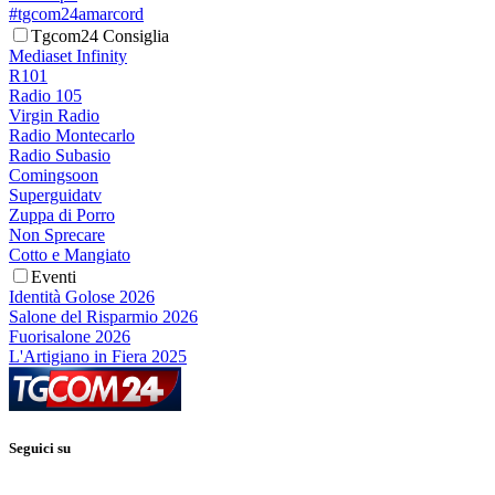
#tgcom24amarcord
Tgcom24 Consiglia
Mediaset Infinity
R101
Radio 105
Virgin Radio
Radio Montecarlo
Radio Subasio
Comingsoon
Superguidatv
Zuppa di Porro
Non Sprecare
Cotto e Mangiato
Eventi
Identità Golose 2026
Salone del Risparmio 2026
Fuorisalone 2026
L'Artigiano in Fiera 2025
Seguici su