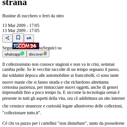
strana
Bustine di zucchero o ferri da stiro
13 Mar 2009 - 17:05
13 Mar 2009 - 17:05
Segui
su
Seguici su
whatsapp
discover
Il collezionismo non conosce stagioni e non va in crisi, semmai
cambia pelle. Se le vecchie raccolte di un tempo segnano il passo,
dai soldatini depoca alle automobiline ai francobolli, ci sono tante
nuove manie che si fanno strada e che richiedono altrettanta
certosina pazienza, per rintracciare nuovi oggetti, anche di generi
impensabili fino a poco tempo fa. E siccome la tecnologia ormai è
presente in tutti gli aspetti della vita, ora cè addirittura un sito internet
che censisce stranezze e curiosità legate alluniverso delle collezioni,
"collezionare tutto.it".
Cè chi va pazzo per i cartellini "non disturbare", tanto da possederne