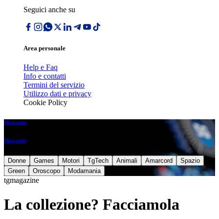
Seguici anche su
Area personale
Help e Faq
Info e contatti
Termini del servizio
Utilizzo dati e privacy
Cookie Policy
Magazine
Magazine
Donne
Games
Motori
TgTech
Animali
Amarcord
Spazio
Green
Oroscopo
Modamania
tgmagazine
La collezione? Facciamola