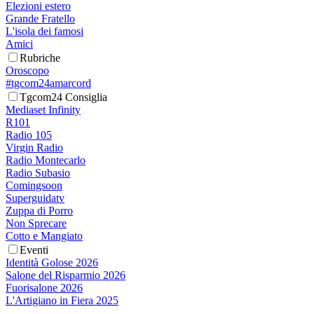
Elezioni estero
Grande Fratello
L'isola dei famosi
Amici
Rubriche
Oroscopo
#tgcom24amarcord
Tgcom24 Consiglia
Mediaset Infinity
R101
Radio 105
Virgin Radio
Radio Montecarlo
Radio Subasio
Comingsoon
Superguidatv
Zuppa di Porro
Non Sprecare
Cotto e Mangiato
Eventi
Identità Golose 2026
Salone del Risparmio 2026
Fuorisalone 2026
L'Artigiano in Fiera 2025