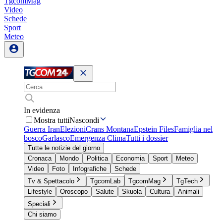
TgcomMag
Video
Schede
Sport
Meteo
In evidenza
Mostra tutti
Nascondi
Guerra Iran
Elezioni
Crans Montana
Epstein Files
Famiglia nel
bosco
Garlasco
Emergenza Clima
Tutti i dossier
Tutte le notizie del giorno
Cronaca
Mondo
Politica
Economia
Sport
Meteo
Video
Foto
Infografiche
Schede
Tv & Spettacolo
TgcomLab
TgcomMag
TgTech
Lifestyle
Oroscopo
Salute
Skuola
Cultura
Animali
Speciali
Chi siamo