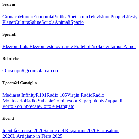
Sezioni
Cronaca
Mondo
Economia
Politica
Spettacolo
Televisione
People
Lifestyl
Planet
Cultura
Salute
Scuola
Animali
Spazio
Speciali
Elezioni Italia
Elezioni estero
Grande Fratello
L'isola dei famosi
Amici
Rubriche
Oroscopo
#tgcom24amarcord
Tgcom24 Consiglia
Mediaset Infinity
R101
Radio 105
Virgin Radio
Radio
Montecarlo
Radio Subasio
Comingsoon
Superguidatv
Zuppa di
Porro
Non Sprecare
Cotto e Mangiato
Eventi
Identità Golose 2026
Salone del Risparmio 2026
Fuorisalone
2026
L'Artigiano in Fiera 2025