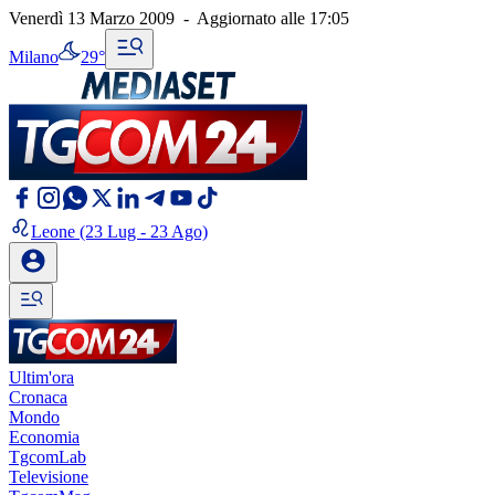
Venerdì 13 Marzo 2009
-
Aggiornato alle
17:05
Milano
29°
Leone
(23 Lug - 23 Ago)
Ultim'ora
Cronaca
Mondo
Economia
TgcomLab
Televisione