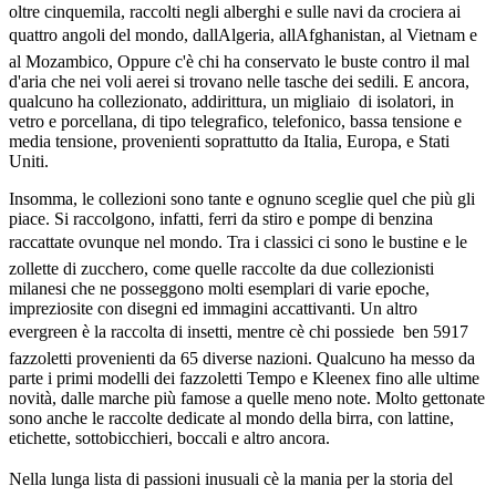
oltre cinquemila, raccolti negli alberghi e sulle navi da crociera ai
quattro angoli del mondo, dallAlgeria, allAfghanistan, al Vietnam e
al Mozambico, Oppure c'è chi ha conservato le buste contro il mal
d'aria che nei voli aerei si trovano nelle tasche dei sedili. E ancora,
qualcuno ha collezionato, addirittura, un migliaio di isolatori, in
vetro e porcellana, di tipo telegrafico, telefonico, bassa tensione e
media tensione, provenienti soprattutto da Italia, Europa, e Stati
Uniti.
Insomma, le collezioni sono tante e ognuno sceglie quel che più gli
piace. Si raccolgono, infatti, ferri da stiro e pompe di benzina
raccattate ovunque nel mondo. Tra i classici ci sono le bustine e le
zollette di zucchero, come quelle raccolte da due collezionisti
milanesi che ne posseggono molti esemplari di varie epoche,
impreziosite con disegni ed immagini accattivanti. Un altro
evergreen è la raccolta di insetti, mentre cè chi possiede ben 5917
fazzoletti provenienti da 65 diverse nazioni. Qualcuno ha messo da
parte i primi modelli dei fazzoletti Tempo e Kleenex fino alle ultime
novità, dalle marche più famose a quelle meno note. Molto gettonate
sono anche le raccolte dedicate al mondo della birra, con lattine,
etichette, sottobicchieri, boccali e altro ancora.
Nella lunga lista di passioni inusuali cè la mania per la storia del