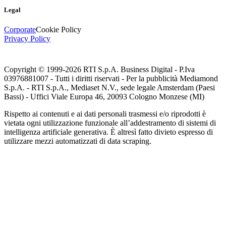
Legal
Corporate
Cookie Policy
Privacy Policy
Copyright © 1999-
2026
RTI S.p.A. Business Digital - P.Iva
03976881007 - Tutti i diritti riservati - Per la pubblicità Mediamond
S.p.A. - RTI S.p.A., Mediaset N.V., sede legale Amsterdam (Paesi
Bassi) - Uffici Viale Europa 46, 20093 Cologno Monzese (MI)
Rispetto ai contenuti e ai dati personali trasmessi e/o riprodotti è
vietata ogni utilizzazione funzionale all’addestramento di sistemi di
intelligenza artificiale generativa. È altresì fatto divieto espresso di
utilizzare mezzi automatizzati di data scraping.