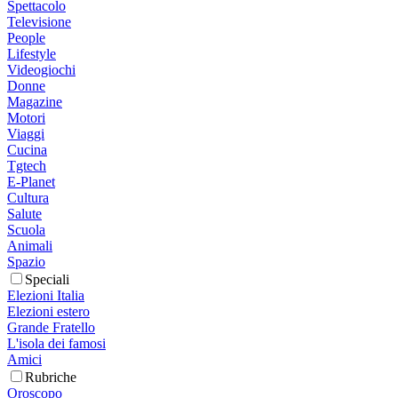
Spettacolo
Televisione
People
Lifestyle
Videogiochi
Donne
Magazine
Motori
Viaggi
Cucina
Tgtech
E-Planet
Cultura
Salute
Scuola
Animali
Spazio
Speciali
Elezioni Italia
Elezioni estero
Grande Fratello
L'isola dei famosi
Amici
Rubriche
Oroscopo