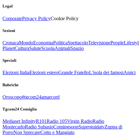
Legal
Corporate
Privacy Policy
Cookie Policy
Sezioni
Cronaca
Mondo
Economia
Politica
Spettacolo
Televisione
People
Lifestyl
Planet
Cultura
Salute
Scuola
Animali
Spazio
Speciali
Elezioni Italia
Elezioni estero
Grande Fratello
L'isola dei famosi
Amici
Rubriche
Oroscopo
#tgcom24amarcord
Tgcom24 Consiglia
Mediaset Infinity
R101
Radio 105
Virgin Radio
Radio
Montecarlo
Radio Subasio
Comingsoon
Superguidatv
Zuppa di
Porro
Non Sprecare
Cotto e Mangiato