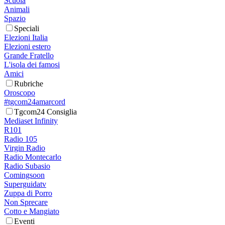
Scuola
Animali
Spazio
Speciali
Elezioni Italia
Elezioni estero
Grande Fratello
L'isola dei famosi
Amici
Rubriche
Oroscopo
#tgcom24amarcord
Tgcom24 Consiglia
Mediaset Infinity
R101
Radio 105
Virgin Radio
Radio Montecarlo
Radio Subasio
Comingsoon
Superguidatv
Zuppa di Porro
Non Sprecare
Cotto e Mangiato
Eventi