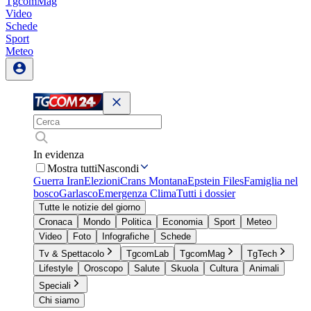
TgcomMag
Video
Schede
Sport
Meteo
In evidenza
Mostra tutti
Nascondi
Guerra Iran
Elezioni
Crans Montana
Epstein Files
Famiglia nel
bosco
Garlasco
Emergenza Clima
Tutti i dossier
Tutte le notizie del giorno
Cronaca
Mondo
Politica
Economia
Sport
Meteo
Video
Foto
Infografiche
Schede
Tv & Spettacolo
TgcomLab
TgcomMag
TgTech
Lifestyle
Oroscopo
Salute
Skuola
Cultura
Animali
Speciali
Chi siamo