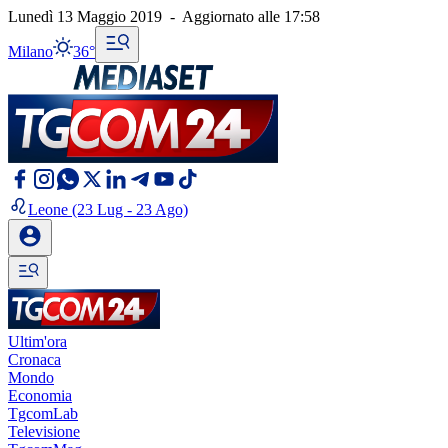
Lunedì 13 Maggio 2019
-
Aggiornato alle
17:58
Milano
36°
Leone
(23 Lug - 23 Ago)
Ultim'ora
Cronaca
Mondo
Economia
TgcomLab
Televisione