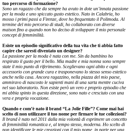
tuo percorso di formazione?
Sono un ragazzo che da sempre ha avuto in dote un’innata passione
per la moda e uno spiccato gusto estetico. Nato in Calabria, ho
mosso i primi passi a Firenze, dove ho frequentato il Polimoda. Al
termine del mio percorso di studi, ho collaborato con diverse
maison fino a quando non ho deciso di sviluppare il mio personale
concept di femminilità.
Esiste un episodio significativo della tua vita che ti abbia fatto
capire che saresti diventato un designer?
La passione per la moda è nata con me. Sin da bambino ho
respirato il gusto per il bello. Mia madre e mia nonna sono sempre
state il mio punto di riferimento. Sceglievano ogni abito e ogni
accessorio con grande cura e trasponevano lo stesso senso estetico
anche nella casa. Ancora ragazzino, nella piazza del mio paese,
ammiravo di nascosto le sapienti mani di una sarta mentre cuciva
nel suo laboratorio. Non esiste però un vero e proprio episodio che
mi abbia spinto in questa direzione, sono nato e cresciuto con una
vera e propria vocazione.
Quando e com’è nato il brand “La Jolie Fille”? Come mai hai
scelto di non utilizzare il tuo nome per firmare le tue collezioni?
Il brand è nato nel 2011 dalla mia volontà di esprimere un concetto
di femminilità romantica e, al tempo stesso, moderna. Ho scelto di
non identificare le mie creazioni con il mio nome, in parte per una