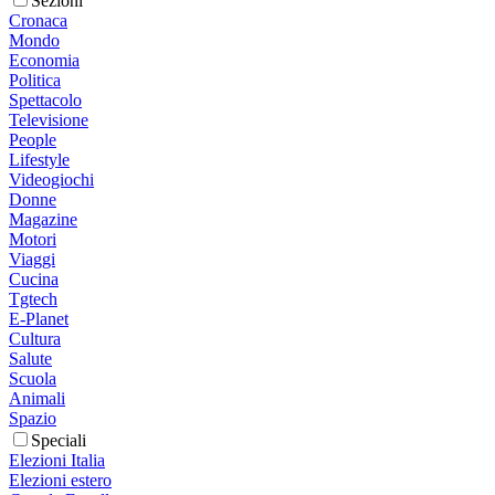
Sezioni
Cronaca
Mondo
Economia
Politica
Spettacolo
Televisione
People
Lifestyle
Videogiochi
Donne
Magazine
Motori
Viaggi
Cucina
Tgtech
E-Planet
Cultura
Salute
Scuola
Animali
Spazio
Speciali
Elezioni Italia
Elezioni estero