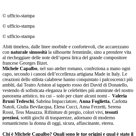
© ufficio-stampa
© ufficio-stampa
© ufficio-stampa
Abiti timeless, dalle linee morbide e confortevoli, che accarezzano
con
naturale sinuosità
la silhouette femminile, sino a prendere vita
al riecheggiare delle note dell’opera lirica del grande compositore
francese Georges Bizet.
Michele Capalbo
, nel suo atelier romano, confeziona a mano ogni
capo, secondo i canoni dell’eccellenza artigiana Made in Italy. Le
creazioni dello stilista calabrese hanno conquistato i palcoscenici più
ambìti, dal Teatro Ariston al tappeto rosso dei David di Donatello,
vestendo di sofisticata eleganza le celebrities più ammirate del nostro
panorama artistico, tra cui – solo per citare alcuni nomi -
Valeria
Bruni Tedeschi
, Sabrina Impacciatore,
Anna Foglietta
, Carlotta
Natoli, Giulia Bevilacqua, Elena Cucci, Anna Ferzetti, Serena
Rossi, Tess Masazza. Rifiniture di pregio, colori vivi,
tessuti
preziosi
, sottili giochi di trasparenze, adornano di moderno
romanticismo la donna di oggi, sicura, affascinante, eterea.
Chi è Michele Capalbo? Quali sono le tue origini e qual è stato il