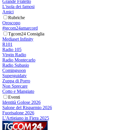
Grande Fratello
L'isola dei famosi
Amici
Rubriche
Oroscopo
#tgcom24amarcord
Tgcom24 Consiglia
Mediaset Infinity
R101
Radio 105
Virgin Radio
Radio Montecarlo
Radio Subasio
Comingsoon
Superguidatv
Zuppa di Porro
Non Sprecare
Cotto e Mangiato
Eventi
Identità Golose 2026
Salone del Risparmio 2026
Fuorisalone 2026
L'Artigiano in Fiera 2025