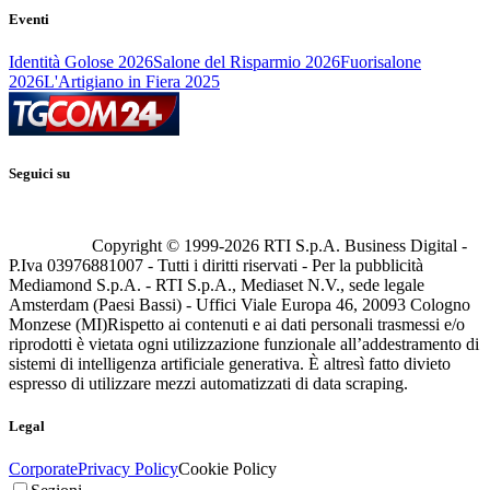
Eventi
Identità Golose 2026
Salone del Risparmio 2026
Fuorisalone
2026
L'Artigiano in Fiera 2025
Seguici su
Copyright © 1999-
2026
RTI S.p.A. Business Digital -
P.Iva 03976881007 - Tutti i diritti riservati - Per la pubblicità
Mediamond S.p.A. - RTI S.p.A., Mediaset N.V., sede legale
Amsterdam (Paesi Bassi) - Uffici Viale Europa 46, 20093 Cologno
Monzese (MI)
Rispetto ai contenuti e ai dati personali trasmessi e/o
riprodotti è vietata ogni utilizzazione funzionale all’addestramento di
sistemi di intelligenza artificiale generativa. È altresì fatto divieto
espresso di utilizzare mezzi automatizzati di data scraping.
Legal
Corporate
Privacy Policy
Cookie Policy