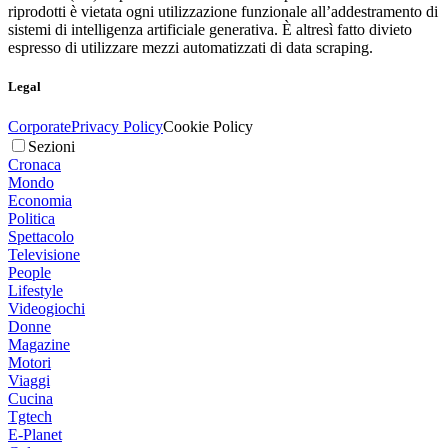
riprodotti è vietata ogni utilizzazione funzionale all’addestramento di
sistemi di intelligenza artificiale generativa. È altresì fatto divieto
espresso di utilizzare mezzi automatizzati di data scraping.
Legal
Corporate
Privacy Policy
Cookie Policy
Sezioni
Cronaca
Mondo
Economia
Politica
Spettacolo
Televisione
People
Lifestyle
Videogiochi
Donne
Magazine
Motori
Viaggi
Cucina
Tgtech
E-Planet