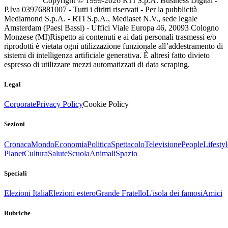
Copyright © 1999-
2026
RTI S.p.A. Business Digital -
P.Iva 03976881007 - Tutti i diritti riservati - Per la pubblicità
Mediamond S.p.A. - RTI S.p.A., Mediaset N.V., sede legale
Amsterdam (Paesi Bassi) - Uffici Viale Europa 46, 20093 Cologno
Monzese (MI)
Rispetto ai contenuti e ai dati personali trasmessi e/o
riprodotti è vietata ogni utilizzazione funzionale all’addestramento di
sistemi di intelligenza artificiale generativa. È altresì fatto divieto
espresso di utilizzare mezzi automatizzati di data scraping.
Legal
Corporate
Privacy Policy
Cookie Policy
Sezioni
Cronaca
Mondo
Economia
Politica
Spettacolo
Televisione
People
Lifestyl
Planet
Cultura
Salute
Scuola
Animali
Spazio
Speciali
Elezioni Italia
Elezioni estero
Grande Fratello
L'isola dei famosi
Amici
Rubriche