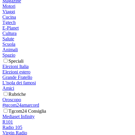
Magazine
Motori
Viaggi
Cucina
Tgtech
E-Planet
Cultura
Salute
Scuola
Animali
Spazio
Speciali
Elezioni Italia
Elezioni estero
Grande Fratello
L'isola dei famosi
Amici
Rubriche
Oroscopo
#tgcom24amarcord
Tgcom24 Consiglia
Mediaset Infinity
R101
Radio 105
Virgin Radio