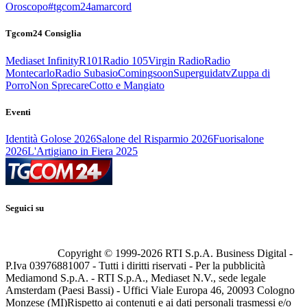
Oroscopo
#tgcom24amarcord
Tgcom24 Consiglia
Mediaset Infinity
R101
Radio 105
Virgin Radio
Radio
Montecarlo
Radio Subasio
Comingsoon
Superguidatv
Zuppa di
Porro
Non Sprecare
Cotto e Mangiato
Eventi
Identità Golose 2026
Salone del Risparmio 2026
Fuorisalone
2026
L'Artigiano in Fiera 2025
Seguici su
Copyright © 1999-
2026
RTI S.p.A. Business Digital -
P.Iva 03976881007 - Tutti i diritti riservati - Per la pubblicità
Mediamond S.p.A. - RTI S.p.A., Mediaset N.V., sede legale
Amsterdam (Paesi Bassi) - Uffici Viale Europa 46, 20093 Cologno
Monzese (MI)
Rispetto ai contenuti e ai dati personali trasmessi e/o