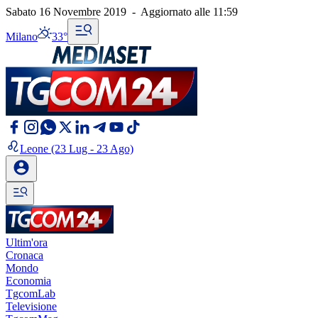
Sabato 16 Novembre 2019
-
Aggiornato alle
11:59
Milano
33°
Leone
(23 Lug - 23 Ago)
Ultim'ora
Cronaca
Mondo
Economia
TgcomLab
Televisione