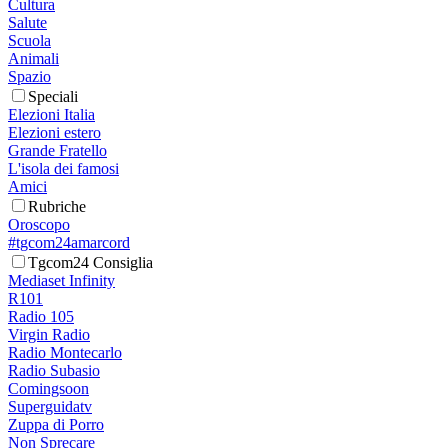
Cultura
Salute
Scuola
Animali
Spazio
Speciali
Elezioni Italia
Elezioni estero
Grande Fratello
L'isola dei famosi
Amici
Rubriche
Oroscopo
#tgcom24amarcord
Tgcom24 Consiglia
Mediaset Infinity
R101
Radio 105
Virgin Radio
Radio Montecarlo
Radio Subasio
Comingsoon
Superguidatv
Zuppa di Porro
Non Sprecare