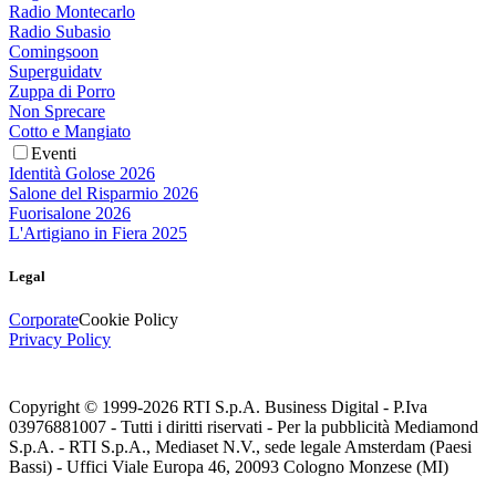
Radio Montecarlo
Radio Subasio
Comingsoon
Superguidatv
Zuppa di Porro
Non Sprecare
Cotto e Mangiato
Eventi
Identità Golose 2026
Salone del Risparmio 2026
Fuorisalone 2026
L'Artigiano in Fiera 2025
Legal
Corporate
Cookie Policy
Privacy Policy
Copyright © 1999-
2026
RTI S.p.A. Business Digital - P.Iva
03976881007 - Tutti i diritti riservati - Per la pubblicità Mediamond
S.p.A. - RTI S.p.A., Mediaset N.V., sede legale Amsterdam (Paesi
Bassi) - Uffici Viale Europa 46, 20093 Cologno Monzese (MI)