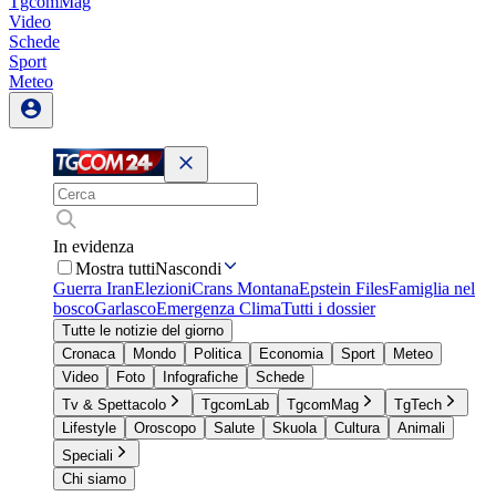
TgcomMag
Video
Schede
Sport
Meteo
In evidenza
Mostra tutti
Nascondi
Guerra Iran
Elezioni
Crans Montana
Epstein Files
Famiglia nel
bosco
Garlasco
Emergenza Clima
Tutti i dossier
Tutte le notizie del giorno
Cronaca
Mondo
Politica
Economia
Sport
Meteo
Video
Foto
Infografiche
Schede
Tv & Spettacolo
TgcomLab
TgcomMag
TgTech
Lifestyle
Oroscopo
Salute
Skuola
Cultura
Animali
Speciali
Chi siamo