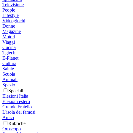
Televisione
People
Lifestyle
Videogiochi
Donne
Magazine
Motori
Viaggi
Cucina
Tgtech
E-Planet
Cultura
Salute
Scuola
Animali
Spazio
Speciali
Elezioni Italia
Elezioni estero
Grande Fratello
L'isola dei famosi
Amici
Rubriche
Oroscopo