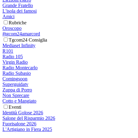
Grande Fratello
L'isola dei famosi
Amici
Rubriche
Oroscopo
#tgcom24amarcord
Tgcom24 Consiglia
Mediaset Infinity
R101
Radio 105
Virgin Radio
Radio Montecarlo
Radio Subasio
Comingsoon
Superguidatv
Zuppa di Porro
Non Sprecare
Cotto e Mangiato
Eventi
Identità Golose 2026
Salone del Risparmio 2026
Fuorisalone 2026
L'Artigiano in Fiera 2025