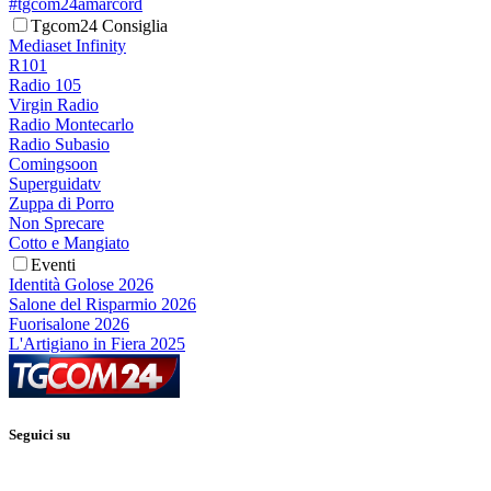
#tgcom24amarcord
Tgcom24 Consiglia
Mediaset Infinity
R101
Radio 105
Virgin Radio
Radio Montecarlo
Radio Subasio
Comingsoon
Superguidatv
Zuppa di Porro
Non Sprecare
Cotto e Mangiato
Eventi
Identità Golose 2026
Salone del Risparmio 2026
Fuorisalone 2026
L'Artigiano in Fiera 2025
Seguici su