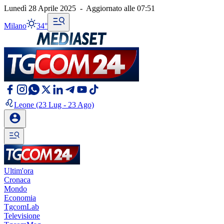
Lunedì 28 Aprile 2025
-
Aggiornato alle
07:51
Milano
34°
Leone
(23 Lug - 23 Ago)
Ultim'ora
Cronaca
Mondo
Economia
TgcomLab
Televisione