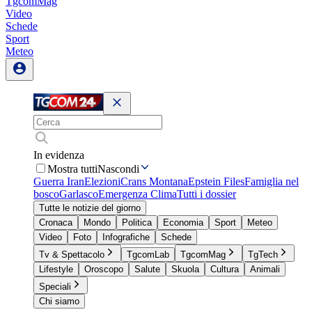
TgcomMag
Video
Schede
Sport
Meteo
In evidenza
Mostra tutti
Nascondi
Guerra Iran
Elezioni
Crans Montana
Epstein Files
Famiglia nel
bosco
Garlasco
Emergenza Clima
Tutti i dossier
Tutte le notizie del giorno
Cronaca
Mondo
Politica
Economia
Sport
Meteo
Video
Foto
Infografiche
Schede
Tv & Spettacolo
TgcomLab
TgcomMag
TgTech
Lifestyle
Oroscopo
Salute
Skuola
Cultura
Animali
Speciali
Chi siamo