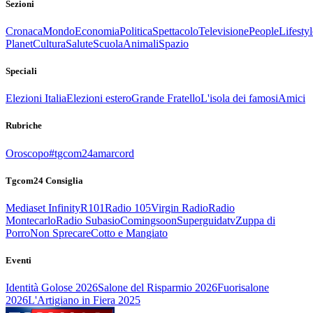
Sezioni
Cronaca
Mondo
Economia
Politica
Spettacolo
Televisione
People
Lifestyl
Planet
Cultura
Salute
Scuola
Animali
Spazio
Speciali
Elezioni Italia
Elezioni estero
Grande Fratello
L'isola dei famosi
Amici
Rubriche
Oroscopo
#tgcom24amarcord
Tgcom24 Consiglia
Mediaset Infinity
R101
Radio 105
Virgin Radio
Radio
Montecarlo
Radio Subasio
Comingsoon
Superguidatv
Zuppa di
Porro
Non Sprecare
Cotto e Mangiato
Eventi
Identità Golose 2026
Salone del Risparmio 2026
Fuorisalone
2026
L'Artigiano in Fiera 2025