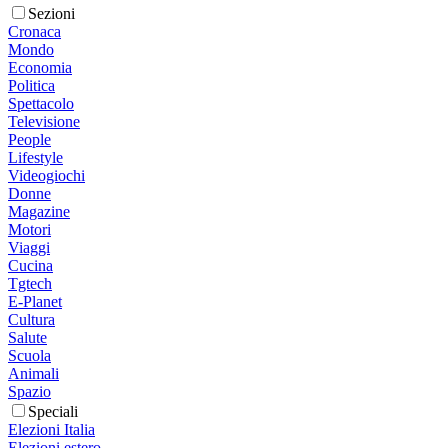
Sezioni
Cronaca
Mondo
Economia
Politica
Spettacolo
Televisione
People
Lifestyle
Videogiochi
Donne
Magazine
Motori
Viaggi
Cucina
Tgtech
E-Planet
Cultura
Salute
Scuola
Animali
Spazio
Speciali
Elezioni Italia
Elezioni estero