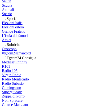
Salute
Scuola
Animali
Spazio
Speciali
Elezioni Italia
Elezioni estero
Grande Fratello
L'isola dei famosi
Amici
Rubriche
Oroscopo
#tgcom24amarcord
Tgcom24 Consiglia
Mediaset Infinity
R101
Radio 105
Virgin Radio
Radio Montecarlo
Radio Subasio
Comingsoon
Superguidatv
Zuppa di Porro
Non Sprecare
Cotto e Mangiato