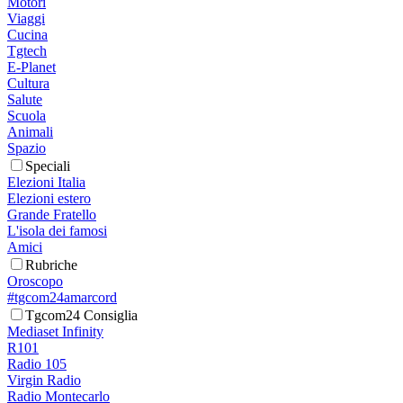
Motori
Viaggi
Cucina
Tgtech
E-Planet
Cultura
Salute
Scuola
Animali
Spazio
Speciali
Elezioni Italia
Elezioni estero
Grande Fratello
L'isola dei famosi
Amici
Rubriche
Oroscopo
#tgcom24amarcord
Tgcom24 Consiglia
Mediaset Infinity
R101
Radio 105
Virgin Radio
Radio Montecarlo