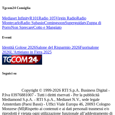
Tgcom24 Consiglia
Mediaset Infinity
R101
Radio 105
Virgin Radio
Radio
Montecarlo
Radio Subasio
Comingsoon
Superguidatv
Zuppa di
Porro
Non Sprecare
Cotto e Mangiato
Eventi
Identità Golose 2026
Salone del Risparmio 2026
Fuorisalone
2026
L'Artigiano in Fiera 2025
Seguici su
Copyright © 1999-
2026
RTI S.p.A. Business Digital -
P.Iva 03976881007 - Tutti i diritti riservati - Per la pubblicità
Mediamond S.p.A. - RTI S.p.A., Mediaset N.V., sede legale
Amsterdam (Paesi Bassi) - Uffici Viale Europa 46, 20093 Cologno
Monzese (MI)
Rispetto ai contenuti e ai dati personali trasmessi e/o
riprodotti è vietata ogni utilizzazione funzionale all’addestramento di