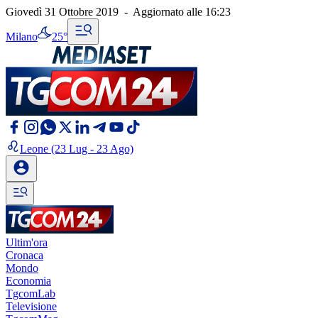
Giovedì 31 Ottobre 2019
-
Aggiornato alle
16:23
Milano
25°
Leone
(23 Lug - 23 Ago)
Ultim'ora
Cronaca
Mondo
Economia
TgcomLab
Televisione