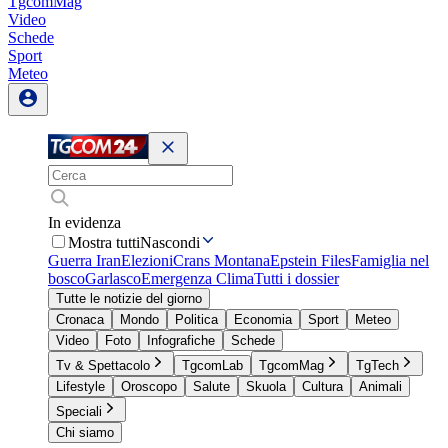
TgcomMag
Video
Schede
Sport
Meteo
In evidenza
Mostra tutti
Nascondi
Guerra Iran
Elezioni
Crans Montana
Epstein Files
Famiglia nel
bosco
Garlasco
Emergenza Clima
Tutti i dossier
Tutte le notizie del giorno
Cronaca
Mondo
Politica
Economia
Sport
Meteo
Video
Foto
Infografiche
Schede
Tv & Spettacolo
TgcomLab
TgcomMag
TgTech
Lifestyle
Oroscopo
Salute
Skuola
Cultura
Animali
Speciali
Chi siamo