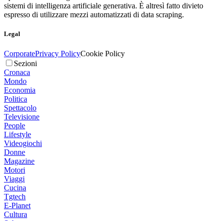
sistemi di intelligenza artificiale generativa. È altresì fatto divieto
espresso di utilizzare mezzi automatizzati di data scraping.
Legal
Corporate
Privacy Policy
Cookie Policy
Sezioni
Cronaca
Mondo
Economia
Politica
Spettacolo
Televisione
People
Lifestyle
Videogiochi
Donne
Magazine
Motori
Viaggi
Cucina
Tgtech
E-Planet
Cultura