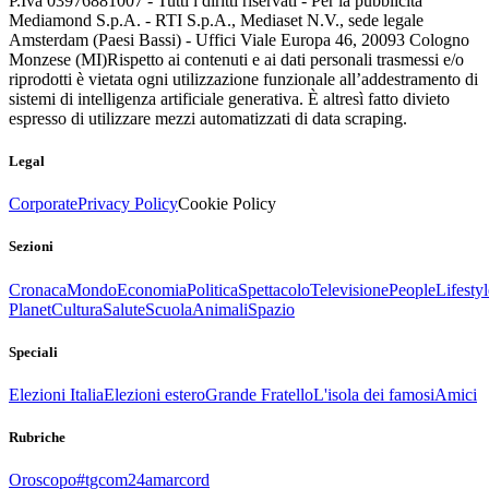
P.Iva 03976881007 - Tutti i diritti riservati - Per la pubblicità
Mediamond S.p.A. - RTI S.p.A., Mediaset N.V., sede legale
Amsterdam (Paesi Bassi) - Uffici Viale Europa 46, 20093 Cologno
Monzese (MI)
Rispetto ai contenuti e ai dati personali trasmessi e/o
riprodotti è vietata ogni utilizzazione funzionale all’addestramento di
sistemi di intelligenza artificiale generativa. È altresì fatto divieto
espresso di utilizzare mezzi automatizzati di data scraping.
Legal
Corporate
Privacy Policy
Cookie Policy
Sezioni
Cronaca
Mondo
Economia
Politica
Spettacolo
Televisione
People
Lifestyl
Planet
Cultura
Salute
Scuola
Animali
Spazio
Speciali
Elezioni Italia
Elezioni estero
Grande Fratello
L'isola dei famosi
Amici
Rubriche
Oroscopo
#tgcom24amarcord