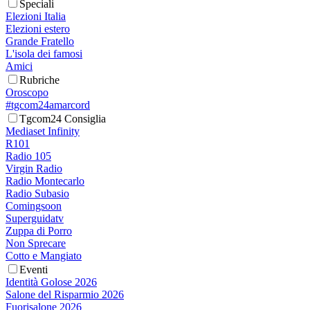
Speciali
Elezioni Italia
Elezioni estero
Grande Fratello
L'isola dei famosi
Amici
Rubriche
Oroscopo
#tgcom24amarcord
Tgcom24 Consiglia
Mediaset Infinity
R101
Radio 105
Virgin Radio
Radio Montecarlo
Radio Subasio
Comingsoon
Superguidatv
Zuppa di Porro
Non Sprecare
Cotto e Mangiato
Eventi
Identità Golose 2026
Salone del Risparmio 2026
Fuorisalone 2026