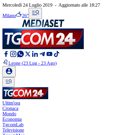
Mercoledì 24 Luglio 2019
-
Aggiornato alle
18:27
Milano
26°
Leone
(23 Lug - 23 Ago)
Ultim'ora
Cronaca
Mondo
Economia
TgcomLab
Televisione