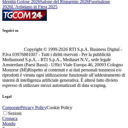
Identità Golose 2026
Salone del Risparmio 2026
Fuorisalone
2026
L'Artigiano in Fiera 2025
Seguici su
Copyright © 1999-
2026
RTI S.p.A. Business Digital -
P.Iva 03976881007 - Tutti i diritti riservati - Per la pubblicità
Mediamond S.p.A. - RTI S.p.A., Mediaset N.V., sede legale
Amsterdam (Paesi Bassi) - Uffici Viale Europa 46, 20093 Cologno
Monzese (MI)
Rispetto ai contenuti e ai dati personali trasmessi e/o
riprodotti è vietata ogni utilizzazione funzionale all’addestramento di
sistemi di intelligenza artificiale generativa. È altresì fatto divieto
espresso di utilizzare mezzi automatizzati di data scraping.
Legal
Corporate
Privacy Policy
Cookie Policy
Sezioni
Cronaca
Mondo