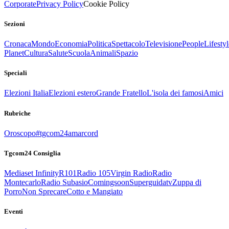
Corporate
Privacy Policy
Cookie Policy
Sezioni
Cronaca
Mondo
Economia
Politica
Spettacolo
Televisione
People
Lifestyl
Planet
Cultura
Salute
Scuola
Animali
Spazio
Speciali
Elezioni Italia
Elezioni estero
Grande Fratello
L'isola dei famosi
Amici
Rubriche
Oroscopo
#tgcom24amarcord
Tgcom24 Consiglia
Mediaset Infinity
R101
Radio 105
Virgin Radio
Radio
Montecarlo
Radio Subasio
Comingsoon
Superguidatv
Zuppa di
Porro
Non Sprecare
Cotto e Mangiato
Eventi