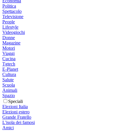
Economia
Politica
Spettacolo
Televisione
People
Lifestyle
Videogiochi
Donne
Magazine
Motori
Viaggi
Cucina
Tgtech
E-Planet
Cultura
Salute
Scuola
Animali
Spazio
Speciali
Elezioni Italia
Elezioni estero
Grande Fratello
L'isola dei famosi
Amici