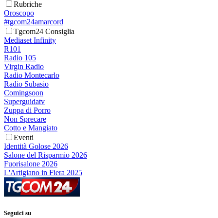
Rubriche
Oroscopo
#tgcom24amarcord
Tgcom24 Consiglia
Mediaset Infinity
R101
Radio 105
Virgin Radio
Radio Montecarlo
Radio Subasio
Comingsoon
Superguidatv
Zuppa di Porro
Non Sprecare
Cotto e Mangiato
Eventi
Identità Golose 2026
Salone del Risparmio 2026
Fuorisalone 2026
L'Artigiano in Fiera 2025
Seguici su