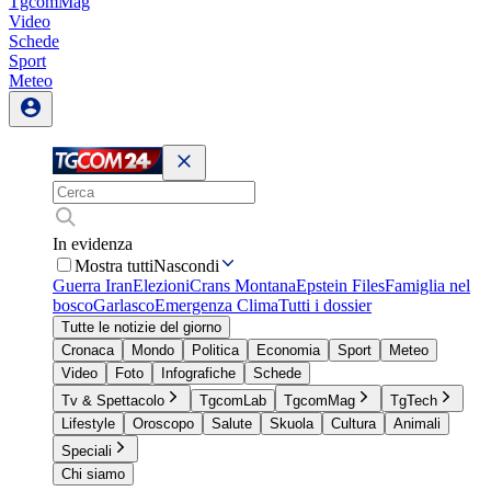
TgcomMag
Video
Schede
Sport
Meteo
In evidenza
Mostra tutti
Nascondi
Guerra Iran
Elezioni
Crans Montana
Epstein Files
Famiglia nel
bosco
Garlasco
Emergenza Clima
Tutti i dossier
Tutte le notizie del giorno
Cronaca
Mondo
Politica
Economia
Sport
Meteo
Video
Foto
Infografiche
Schede
Tv & Spettacolo
TgcomLab
TgcomMag
TgTech
Lifestyle
Oroscopo
Salute
Skuola
Cultura
Animali
Speciali
Chi siamo