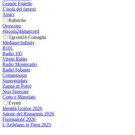
Grande Fratello
L'isola dei famosi
Amici
Rubriche
Oroscopo
#tgcom24amarcord
Tgcom24 Consiglia
Mediaset Infinity
R101
Radio 105
Virgin Radio
Radio Montecarlo
Radio Subasio
Comingsoon
Superguidatv
Zuppa di Porro
Non Sprecare
Cotto e Mangiato
Eventi
Identità Golose 2026
Salone del Risparmio 2026
Fuorisalone 2026
L'Artigiano in Fiera 2025