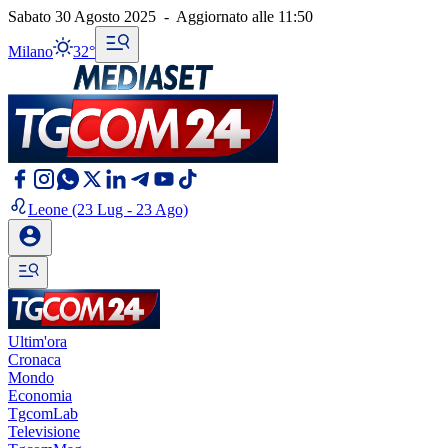
Sabato 30 Agosto 2025
-
Aggiornato alle
11:50
Milano
32°
Leone
(23 Lug - 23 Ago)
Ultim'ora
Cronaca
Mondo
Economia
TgcomLab
Televisione