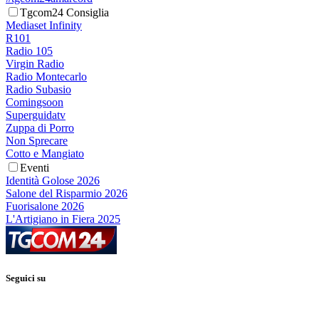
Tgcom24 Consiglia
Mediaset Infinity
R101
Radio 105
Virgin Radio
Radio Montecarlo
Radio Subasio
Comingsoon
Superguidatv
Zuppa di Porro
Non Sprecare
Cotto e Mangiato
Eventi
Identità Golose 2026
Salone del Risparmio 2026
Fuorisalone 2026
L'Artigiano in Fiera 2025
Seguici su