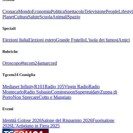
Cronaca
Mondo
Economia
Politica
Spettacolo
Televisione
People
Lifestyl
Planet
Cultura
Salute
Scuola
Animali
Spazio
Speciali
Elezioni Italia
Elezioni estero
Grande Fratello
L'isola dei famosi
Amici
Rubriche
Oroscopo
#tgcom24amarcord
Tgcom24 Consiglia
Mediaset Infinity
R101
Radio 105
Virgin Radio
Radio
Montecarlo
Radio Subasio
Comingsoon
Superguidatv
Zuppa di
Porro
Non Sprecare
Cotto e Mangiato
Eventi
Identità Golose 2026
Salone del Risparmio 2026
Fuorisalone
2026
L'Artigiano in Fiera 2025