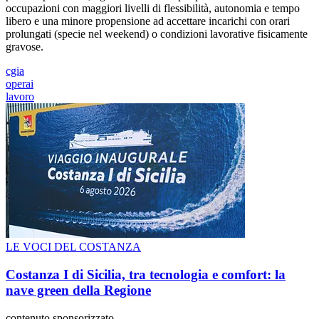
occupazioni con maggiori livelli di flessibilità, autonomia e tempo
libero e una minore propensione ad accettare incarichi con orari
prolungati (specie nel weekend) o condizioni lavorative fisicamente
gravose.
cgia
operai
lavoro
LE VOCI DEL COSTANZA
Costanza I di Sicilia, tra tecnologia e comfort: la
nave green della Regione
contenuto sponsorizzato