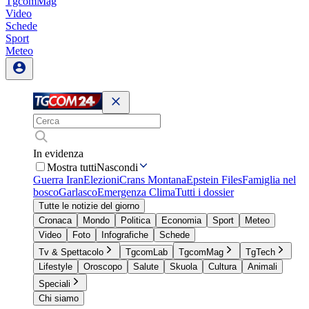
TgcomMag
Video
Schede
Sport
Meteo
In evidenza
Mostra tutti
Nascondi
Guerra Iran
Elezioni
Crans Montana
Epstein Files
Famiglia nel
bosco
Garlasco
Emergenza Clima
Tutti i dossier
Tutte le notizie del giorno
Cronaca
Mondo
Politica
Economia
Sport
Meteo
Video
Foto
Infografiche
Schede
Tv & Spettacolo
TgcomLab
TgcomMag
TgTech
Lifestyle
Oroscopo
Salute
Skuola
Cultura
Animali
Speciali
Chi siamo