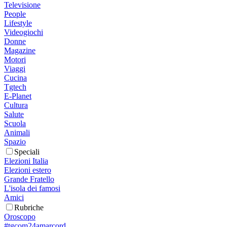
Televisione
People
Lifestyle
Videogiochi
Donne
Magazine
Motori
Viaggi
Cucina
Tgtech
E-Planet
Cultura
Salute
Scuola
Animali
Spazio
Speciali
Elezioni Italia
Elezioni estero
Grande Fratello
L'isola dei famosi
Amici
Rubriche
Oroscopo
#tgcom24amarcord